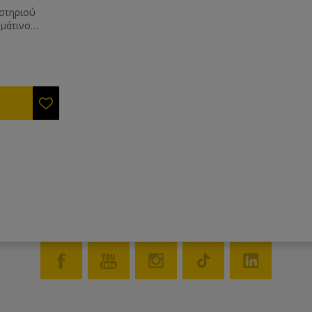
στηριού
ιαρροές
μάτινο
ους
άκι και
 το ύψος
να
ν
ολύτως
ε κρύο