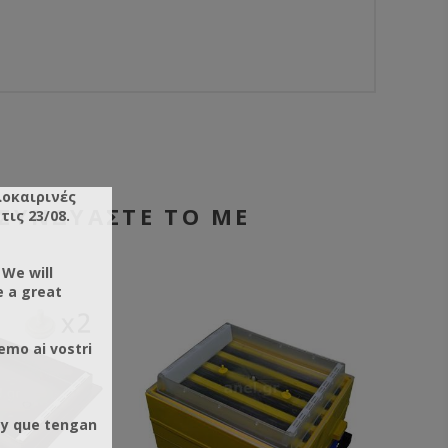
λοκαιρινές
ΣΥΝΔΥΑΣΤΕ ΤΟ ΜΕ
ις 23/08.
 We will
e a great
emo ai vostri
 y que tengan