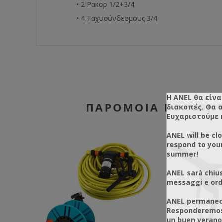
• 2 Ρακορ 1/2+3/4
• 4 Ταχυσύνδεσμους 3/4
Η ANEL θα είνα
ΠΑΡΌΜΟΙΑ ΠΡΟΪΌΝ
διακοπές. Θα 
Ευχαριστούμε 
ANEL will be cl
respond to you
summer!
ANEL sarà chius
messaggi e ordi
ANEL permanece
Responderemos 
un buen verano