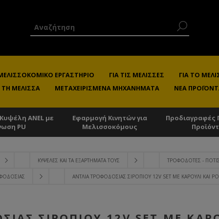
 ΜΕΛΙΣΣΟΚΟΜΙΚΌ ΕΡΓΑΣΤΉΡΙΟ
ΓΙΑ ΤΙΣ ΜΈΛΙΣΣΕΣ
ΓΙΑ ΤΟ ΜΕ
 ΤΗ ΜΈΛΙΣΣΑ
ΜΕΤΑΧΕΙΡΙΣΜΈΝΑ ΜΗΧΑΝΉΜΑΤΑ
ΝΈΑ ΠΡΟΪΌΝΤ
 Κυψέλη ANEL με
Εφαρμογή Κινητών για
Προδιαγραφές 
νωση PU
Μελισσοκόμους
Προϊόν
ΚΥΨΈΛΕΣ ΚΑΙ ΤΑ ΕΞΑΡΤΉΜΑΤΑ ΤΟΥΣ
ΤΡΟΦΟΔΌΤΕΣ - ΠΟΤΊ
ΦΟΔΟΣΊΑΣ
ΑΝΤΛΊΑ ΤΡΟΦΟΔΟΣΊΑΣ ΣΙΡΟΠΙΟΎ 12V SET ΜΕ ΚΑΡΟΎΛΙ ΚΑΙ ΡΟ
ΣΊΑΣ ΣΙΡΟΠΙΟΎ 12V SET ΜΕ ΚΑΡΟ