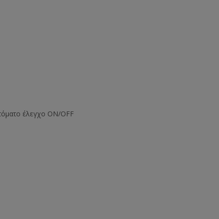
υτόματο έλεγχο ON/OFF