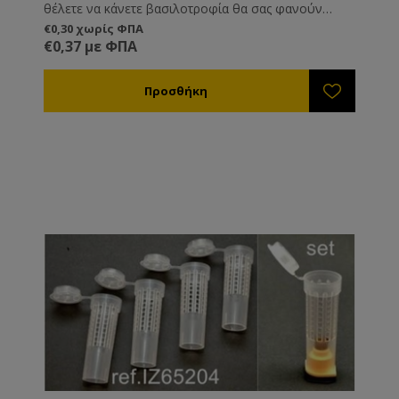
θέλετε να κάνετε βασιλοτροφία θα σας φανούν
χρήσιμα γιατί κουμπώνουν πάνω στους Προστάτες
€0,30 χωρίς ΦΠΑ
Βασιλικών Κελιών ref.IZ65204.
€0,37 με ΦΠΑ