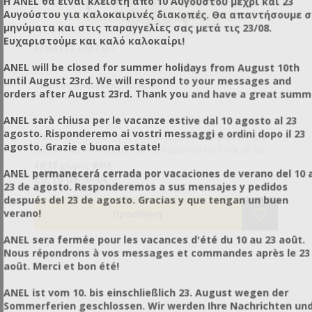
Η ANEL θα είναι κλειστή από 10 Αυγούστου μέχρι και 23
Αυγούστου για καλοκαιρινές διακοπές. Θα απαντήσουμε 
μηνύματα και στις παραγγελίες σας μετά τις 23/08.
Ευχαριστούμε και καλό καλοκαίρι!
ΕΤΙΚΈΤΕΣ ΈΛΑΤΟ 1
ANEL will be closed for summer holidays from August 10th
until August 23rd. We will respond to your messages and
Κωδικός προϊόντος: EA56206
orders after August 23rd. Thank you and have a great summ
ANEL sarà chiusa per le vacanze estive dal 10 agosto al 23
agosto. Risponderemo ai vostri messaggi e ordini dopo il 23
Μια εύκολη λύση για διακόσμηση και σήμανση του
agosto. Grazie e buona estate!
βάζου σας. Μπορείτε να τις παραγγείλετε και με τα
στοιχεία σας εκτυπωμένα, καθώς και ημερομηνία
€0,13 χωρίς ΦΠΑ
ANEL permanecerá cerrada por vacaciones de verano del 10 a
παραγωγής, λήξης και καθαρό βάρος.
€0,16 με ΦΠΑ
23 de agosto. Responderemos a sus mensajes y pedidos
después del 23 de agosto. Gracias y que tengan un buen
verano!
ANEL sera fermée pour les vacances d'été du 10 au 23 août.
Nous répondrons à vos messages et commandes après le 23
août. Merci et bon été!
ANEL ist vom 10. bis einschließlich 23. August wegen der
Sommerferien geschlossen. Wir werden Ihre Nachrichten un