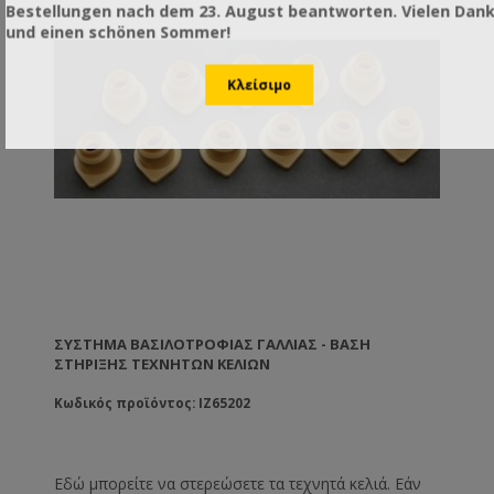
Bestellungen nach dem 23. August beantworten. Vielen Dan
und einen schönen Sommer!
ΣΎΣΤΗΜΑ ΒΑΣΙΛΟΤΡΟΦΊΑΣ ΓΑΛΛΊΑΣ - ΒΆΣΗ
ΣΤΉΡΙΞΗΣ ΤΕΧΝΗΤΏΝ ΚΕΛΙΏΝ
Κωδικός προϊόντος: IZ65202
Εδώ μπορείτε να στερεώσετε τα τεχνητά κελιά. Εάν