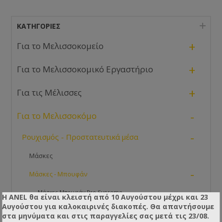
ΚΑΤΗΓΟΡΊΕΣ
+
Για το Μελισσοκομείο
+
Για το Μελισσοκομικό Εργαστήριο
+
Για τις Μέλισσες
-
Για το Μελισσοκόμο
-
Ρουχισμός - Προστατευτικά μέσα
Μάσκες
-
Μάσκες - Μπουφάν
Μάσκες Μπουφάν Pro Supreme
Η ANEL θα είναι κλειστή από 10 Αυγούστου μέχρι και 23
Αυγούστου για καλοκαιρινές διακοπές. Θα απαντήσουμε
Μάσκες Μπουφάν Pro
στα μηνύματα και στις παραγγελίες σας μετά τις 23/08.