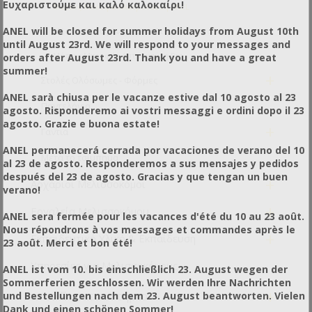
Ευχαριστούμε και καλό καλοκαίρι!
Μάσκες Μπουφάν Αστροναύτη ANEL
ANEL will be closed for summer holidays from August 10th
Μάσκες Μπουφάν Αστροναύτη με Αερισμούς
until August 23rd. We will respond to your messages and
Μάσκες Μπουφάν Αστροναύτη Pro
orders after August 23rd. Thank you and have a great
summer!
+
Στολές Ολόσωμες - Φόρμες
ANEL sarà chiusa per le vacanze estive dal 10 agosto al 23
Παντελόνια
agosto. Risponderemo ai vostri messaggi e ordini dopo il 23
agosto. Grazie e buona estate!
+
Γάντια
ANEL permanecerá cerrada por vacaciones de verano del 10
Μετά το τσίμπημα
al 23 de agosto. Responderemos a sus mensajes y pedidos
después del 23 de agosto. Gracias y que tengan un buen
+
Αρχάριοι Μελισσοκόμοι
verano!
+
Εργαλεία Μελισσοκόμου
ANEL sera fermée pour les vacances d'été du 10 au 23 août.
Nous répondrons à vos messages et commandes après le
+
Εκπαιδευτικό Υλικό & Εκπαίδευση
23 août. Merci et bon été!
Υπηρεσίες για Μελισσοκόμους
ANEL ist vom 10. bis einschließlich 23. August wegen der
Sommerferien geschlossen. Wir werden Ihre Nachrichten
+
Για το Συσκευαστήριο
und Bestellungen nach dem 23. August beantworten. Vielen
Dank und einen schönen Sommer!