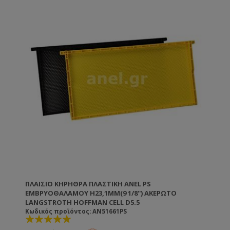
ΠΛΑΊΣΙΟ ΚΗΡΉΘΡΑ ΠΛΑΣΤΙΚΉ ANEL PS
ΕΜΒΡΥΟΘΑΛΆΜΟΥ H23,1MM(9 1/8'') ΑΚΈΡΩΤΟ
LANGSTROTH HOFFMAN CELL D5.5
Κωδικός προϊόντος: AN51661PS