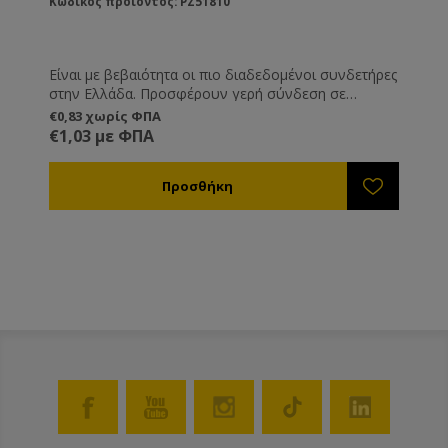
Κωδικός προϊόντος: PZ51810
Είναι με βεβαιότητα οι πιο διαδεδομένοι συνδετήρες
στην Ελλάδα. Προσφέρουν γερή σύνδεση σε
πατώματα, βάσεις και καπάκι, ενώ ρυθμίζονται σε
€0,83 χωρίς ΦΠΑ
ύψος. Κατασκευασμένοι από γαλβανισμένο
€1,03 με ΦΠΑ
σίδερο.Ελληνικής κατασκευής.