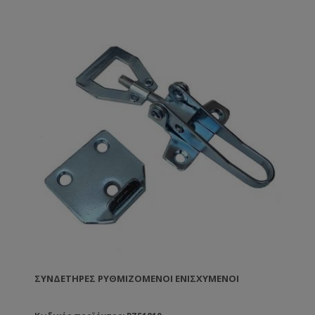
πλαστικά πλαίσια ANEL διατίθενται επικερωμένα ή
ακέρωτα. Εάν θέλετε να κερώσετε εσείς τα πλαίσια
μπορείτε ή να τα εμβαπτίσετε σε λιωμένο κερί
θερμοκρασίας 60-70ºC ή να τα κερώσετε με τη
βοήθεια ενός ρολού το οποίο βουτάτε μέσα στο
λιωμένο κερί. TIP: Τα πλαίσια ANEL απολυμαίνονται
σε διάλυμα καυστικής ποτάσας 5% σε θερμοκρασία
80ºC.
ΣΥΝΔΕΤΉΡΕΣ ΡΥΘΜΙΖΌΜΕΝΟΙ ΕΝΙΣΧΥΜΈΝΟΙ