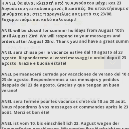
Η ANEL θα είναι κλειστή από 10 Αυγούστου μέχρι και 23
Αυγούστου για καλοκαιρινές διακοπές. Θα απαντήσουμε 
Κωδικός προϊόντος: AN2610N-M
μηνύματα και στις παραγγελίες σας μετά τις 23/08.
Ευχαριστούμε και καλό καλοκαίρι!
Πλαστικός όροφος ANEL με πανίσχυρη μόνωση
ANEL will be closed for summer holidays from August 10th
πολυουρεθάνης (PU) υψηλής πυκνότητας. Κατασκευή από
until August 23rd. We will respond to your messages and
υψηλής ποιότητας αντιμικροβιακά υλικά της ANEL που
• Μεγάλη διάρκεια ζωής που ξεπερνάει τα 10 χρόνια.
orders after August 23rd. Thank you and have a great summ
€21,18 χωρίς ΦΠΑ
προσδίδουν ασύγκριτη αντοχή στον ήλιο και στις καιρικές
• Δεν χρειάζεται καμία συντήρηση.
€26,26 με ΦΠΑ
συνθήκες . Έχουν άριστες αντοχές και κάνουν τις μέλισσες
• Ασύγκριτες αντοχές σε κρούση και στήριξη φορτίου ( >500
ANEL sarà chiusa per le vacanze estive dal 10 agosto al 23
να αισθάνονται πιο άνετα (υλικό αντι-στρες). Με άριστη
Kg )
agosto. Risponderemo ai vostri messaggi e ordini dopo il 23
μόνωση και πολύ καλή διαφοροποίηση εσωτερικής με
• Εντυπωσιακά στιβαρός και ταυτόχρονα ελαφρύς.
agosto. Grazie e buona estate!
εξωτερική θερμοκρασία, τόσο το χειμώνα όσο και το
• Δεν πετσικάρει, δεν σαπίζει και δεν κρατάει νερά.
καλοκαίρι. Αντιολισθιτικός στην πάνω και την κάτω πλευρά
• Το υλικό που έρχεται σε επαφή με τη μέλισσα είναι
ANEL permanecerá cerrada por vacaciones de verano del 10 a
του για μέγιστη σταθεροποίηση. Με τα κλασσικά χωνευτά
κατάλληλο για τρόφιμα.
23 de agosto. Responderemos a sus mensajes y pedidos
χερούλια αλλά και ένα δεύτερο ζευγάρι εξωτερικά
• Δεν διαβρώνεται από χημικά ( καυστική ποτάσα, οξαλικό
después del 23 de agosto. Gracias y que tengan un buen
χερούλια ειδικά σχεδιασμένα για εύκολη μεταφορά της
οξύ, μυρμηκικό οξύ, χλωρίνη κ.α. ).
verano!
κυψέλης χωρίς να επηρεάζουν και να ενοχλούν την
• Με 4 σημεία εφαρμογής συνδετήρα εμπρός, πίσω και στα
ΣΥΝΔΥΑΣΤΕ ΤΟ ΜΕ
τοποθέτηση κυψελών δίπλα δίπλα.
πλάγια (ρυθμιζόμενου ή τύπου σύρματος).
ANEL sera fermée pour les vacances d'été du 10 au 23 août.
• Πυροσφραγίζεται πολύ εύκολα και η σφραγίδα ΔΕΝ
Nous répondrons à vos messages et commandes après le 23
μπορεί να παραποιηθεί.
août. Merci et bon été!
• Τρυπήστε σε όσα σημεία θέλετε και εφαρμόστε τάπες
εισόδου ή αερισμού στις πλευρές του.
ANEL ist vom 10. bis einschließlich 23. August wegen der
• Διαθέσιμος σε πέντε χρώματα : μπλε, πράσινο, κίτρινο,
Sommerferien geschlossen. Wir werden Ihre Nachrichten un