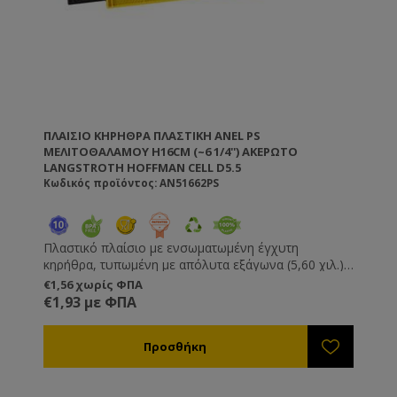
ΠΛΑΊΣΙΟ ΚΗΡΉΘΡΑ ΠΛΑΣΤΙΚΉ ANEL PS
ΜΕΛΙΤΟΘΑΛΆΜΟΥ H16CM (~6 1/4'') ΑΚΈΡΩΤΟ
LANGSTROTH HOFFMAN CELL D5.5
Κωδικός προϊόντος: AN51662PS
Πλαστικό πλαίσιο με ενσωματωμένη έγχυτη
κηρήθρα, τυπωμένη με απόλυτα εξάγωνα (5,60 χιλ.).
Δεν χρειάζονται πέρασμα πιρτσινιών, σύρματος και
€1,56 χωρίς ΦΠΑ
κηρήθρας. Δεν τα πιάνει κηρόσκορος. Δεν
€1,93 με ΦΠΑ
ξεκαρφώνουν, δεν χαλαρώνουν και δεν κρεμάνε.
Στον μελιτοεξαγωγέα μπορείτε να χρησιμοποιήσετε
μεγαλύτερες ταχύτητες χωρίς να καταστρέφεται το
πλαίσιο ή η κηρήθρα. Ιδιαίτερα χρήσιμο για σφιχτά
μέλια όπως το έλατο και η βανίλια Μαινάλου. Όλα τα