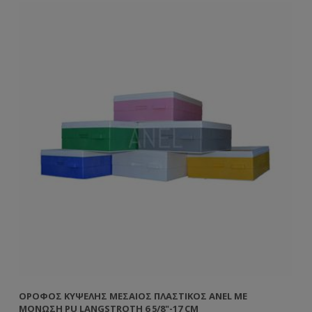
ΌΡΟΦΟΣ ΚΥΨΈΛΗΣ ΜΕΣΑΊΟΣ ΠΛΑΣΤΙΚΌΣ ANEL ΜΕ
ΜΌΝΩΣΗ PU LANGSTROTH 6 5/8"-17 CM