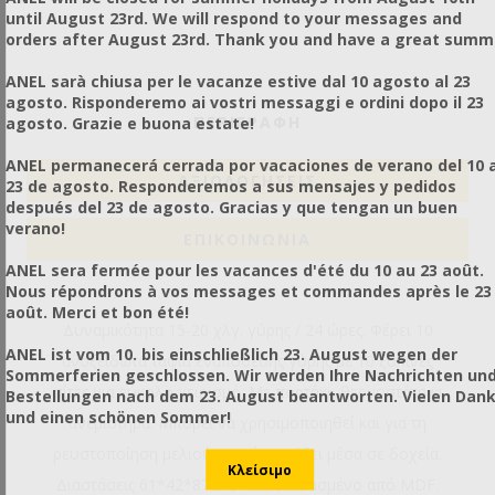
until August 23rd. We will respond to your messages and
orders after August 23rd. Thank you and have a great summ
ANEL sarà chiusa per le vacanze estive dal 10 agosto al 23
agosto. Risponderemo ai vostri messaggi e ordini dopo il 23
ΠΕΡΙΓΡΑΦΗ
agosto. Grazie e buona estate!
ANEL permanecerá cerrada por vacaciones de verano del 10 a
ΑΞΙΟΛΟΓΉΣΕΙΣ
23 de agosto. Responderemos a sus mensajes y pedidos
después del 23 de agosto. Gracias y que tengan un buen
verano!
ΕΠΙΚΟΙΝΩΝΙΑ
ANEL sera fermée pour les vacances d'été du 10 au 23 août.
Nous répondrons à vos messages et commandes après le 23
août. Merci et bon été!
Δυναμικότητα 15-20 χλγ. γύρης / 24 ώρες. Φέρει 10
ANEL ist vom 10. bis einschließlich 23. August wegen der
ανοξείδωτα ταψιά εναπόθεσης γύρης με 10 ξύλινες
Sommerferien geschlossen. Wir werden Ihre Nachrichten un
σίτες για εύκολο χειρισμό. Με πορτάκι, θερμοστάτη κι
Bestellungen nach dem 23. August beantworten. Vielen Dan
und einen schönen Sommer!
ανεμιστήρα. Μπορεί να χρησιμοποιηθεί και για τη
ρευστοποίηση μελιού που έχει πήξει μέσα σε δοχεία.
Διαστάσεις 61*42*87cm, κατασκευασμένο από MDF.