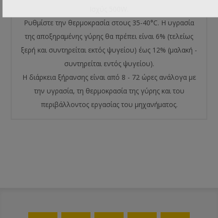
Ισχύς 500W.
Ρυθμίστε την θερμοκρασία στους 35-40°C. Η υγρασία
της αποξηραμένης γύρης θα πρέπει είναι 6% (τελείως
ξερή και συντηρείται εκτός ψυγείου) έως 12% (μαλακή -
συντηρείται εντός ψυγείου).
Η διάρκεια ξήρανσης είναι από 8 - 72 ώρες ανάλογα με
την υγρασία, τη θερμοκρασία της γύρης και του
περιβάλλοντος εργασίας του μηχανήματος.