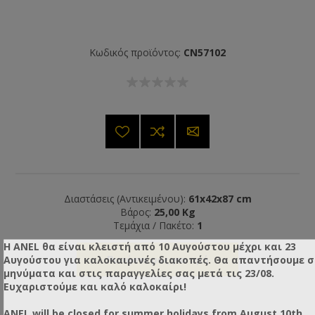
Κωδικός προϊόντος:
CN57102
Διαστάσεις (Αντικειμένου):
61x42x87 cm
Βάρος:
25,00 Kg
Τεμάχια / Πακέτο:
1
Η ANEL θα είναι κλειστή από 10 Αυγούστου μέχρι και 23
Αυγούστου για καλοκαιρινές διακοπές. Θα απαντήσουμε 
Ρωτήστε μας για τιμή
μηνύματα και στις παραγγελίες σας μετά τις 23/08.
Ευχαριστούμε και καλό καλοκαίρι!
ANEL will be closed for summer holidays from August 10th