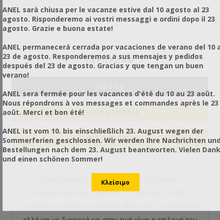
ANEL sarà chiusa per le vacanze estive dal 10 agosto al 23
agosto. Risponderemo ai vostri messaggi e ordini dopo il 23
agosto. Grazie e buona estate!
ANEL permanecerá cerrada por vacaciones de verano del 10 a
23 de agosto. Responderemos a sus mensajes y pedidos
ΠΕΡΙΓΡΑΦΗ
después del 23 de agosto. Gracias y que tengan un buen
verano!
VIDEOS
ANEL sera fermée pour les vacances d'été du 10 au 23 août.
Nous répondrons à vos messages et commandes après le 23
août. Merci et bon été!
ΑΞΙΟΛΟΓΉΣΕΙΣ
ANEL ist vom 10. bis einschließlich 23. August wegen der
ΕΠΙΚΟΙΝΩΝΙΑ
Sommerferien geschlossen. Wir werden Ihre Nachrichten un
Bestellungen nach dem 23. August beantworten. Vielen Dan
und einen schönen Sommer!
Η οικονομική δοσομετρική με το ίδιο φιλικό
πληκτρολόγιο και ρυθμίσεις σε σχέση με τα άλλα
μοντέλα, με μικρότερη κεφαλή, Moter και δυναμικότητα
αλλά και με διαφορά και στην τιμή είναι η επιλογή του