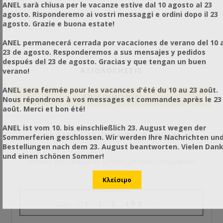
ANEL sarà chiusa per le vacanze estive dal 10 agosto al 23
agosto. Risponderemo ai vostri messaggi e ordini dopo il 23
agosto. Grazie e buona estate!
ANEL permanecerá cerrada por vacaciones de verano del 10 a
23 de agosto. Responderemos a sus mensajes y pedidos
después del 23 de agosto. Gracias y que tengan un buen
ΑΞΙΟΛΟΓΉΣΕΙΣ
verano!
ANEL sera fermée pour les vacances d'été du 10 au 23 août.
ΕΠΙΚΟΙΝΩΝΙΑ
Nous répondrons à vos messages et commandes après le 23
août. Merci et bon été!
ANEL ist vom 10. bis einschließlich 23. August wegen der
ΒΑΘΜΟΛΟΓΉΣΤΕ ΤΟ ΠΡΟΪΌΝ
Sommerferien geschlossen. Wir werden Ihre Nachrichten un
Bestellungen nach dem 23. August beantworten. Vielen Dan
und einen schönen Sommer!
Μόνο οι εγγεγραμμένοι χρήστες μπορούν να γράψουν
σχόλια
Βαθμολογία
1
2
3
4
5
ΚΑΚΉ
ΆΡΙΣΤΗ