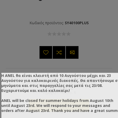
Κωδικός προϊόντος:
SY40100PLUS
Η ANEL θα είναι κλειστή από 10 Αυγούστου μέχρι και 23
Διαστάσεις (Συσκευασίας):
61,00 x 41,00 x 36,00 cm
Αυγούστου για καλοκαιρινές διακοπές. Θα απαντήσουμε 
Διαστάσεις (Αντικειμένου):
38 x 19 x 31 cm
μηνύματα και στις παραγγελίες σας μετά τις 23/08.
Βάρος:
18,00 Kg
Ευχαριστούμε και καλό καλοκαίρι!
Τεμάχια / Πακέτο:
1
ANEL will be closed for summer holidays from August 10th
until August 23rd. We will respond to your messages and
Ρωτήστε μας για τιμή
orders after August 23rd. Thank you and have a great summ