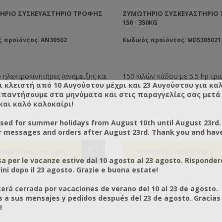
ΉΡΙΟ ΣΥΣΚΕΥΑΣΤΉΡΙΟ ΤΡΟΦΉΣ
ΖΥΜΩΤΉΡΙΟ ΣΥΣΚΕΥΑΣΤΉΡΙΟ
150 - 350KG
ς προϊόντος: AN30502
Κωδικός προϊόντος: MDS305021
ηλεκτροκινητήρες (ανάμειξης και
150 κιλών κάδου με 5.5 hp τρ
ι κλειστή από 10 Αυγούστου μέχρι και 23 Αυγούστου για κα
ής) και ανοξείδωτο κάδο
μοτέρ με μειωτήρα, 120x60x1
απαντήσουμε στα μηνύματα και στις παραγγελίες σας μετά τ
. Ζυμώνει μέλι, ζάχαρη και
304 - 2,5mm.
και καλό καλοκαίρι!
Για την παραγωγή τροφής για
350 κιλών κάδου με 12 hp τρι
ες διαθέτει κοχλιωτό μεταφορέα
μοτέρ με μειωτήρα, 136x65x1
osed for summer holidays from August 10th until August 23rd.
 έξοδο και πιεζοδιακόπτη
INOX 304 - 2,5mm.
r messages and orders after August 23rd. Thank you and hav
υ για ελεγχόμενη δοσομέτρηση
Υπάρχει δυνατότητα να
θεμα
ΔΙΑΘΕΣΙΜΟ ΜΟΝΟ ΚΑΤΟΠΙΝ ΠΑΡ
ασίας. Ύψος 140εκ. Μήκος 80εκ.
κατασκευαστούν και τα δύο μ
τος 70εκ. Μοτέρ 380V, 1.1kw -
ενσωματωμένο τριβείο ζάχαρη
a per le vacanze estive dal 10 agosto al 23 agosto. Risponder
ni dopo il 23 agosto. Grazie e buona estate!
rá cerrada por vacaciones de verano del 10 al 23 de agosto.
a sus mensajes y pedidos después del 23 de agosto. Gracias
!