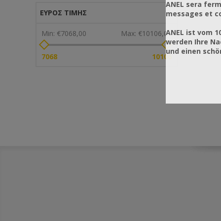
ANEL sera ferm
ΕΎΡΟΣ ΤΙΜΉΣ
messages et co
ANEL ist vom 1
Min:
€7068,00
Max:
€10106,00
werden Ihre Na
und einen sch
7068
10106