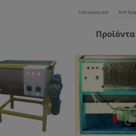
Α/Α Εγ
Ταξινόμηση ανά
Προϊόντα