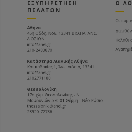
ΕΞΥΠΗΡΕΤΗΣΗ
Ο Λ
ΠΕΛΑΤΩΝ
Οι παρα
Αθήνα
Διευθύν
45η Οδός, Νο6, 13341 ΒΙΟ.ΠΑ. ΑΝΩ
ΛΙΟΣΙΩΝ
Καλάθι 
info@anel.gr
Αγαπημ
210-2483870
Kατάστημα Λιανικής Αθήνα
Καππαδοκίας 1, Άνω Λιόσια, 13341
info@anel.gr
2102771180
Θεσσαλονίκη
17ο χλμ. Θεσσαλονίκης - Ν.
Μουδανιών 570 01 Θέρμη - Νέο Ρύσιο
thessaloniki@anel.gr
23920-72786