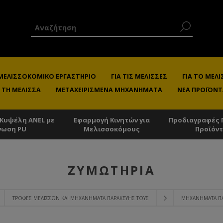
 ΜΕΛΙΣΣΟΚΟΜΙΚΌ ΕΡΓΑΣΤΉΡΙΟ
ΓΙΑ ΤΙΣ ΜΈΛΙΣΣΕΣ
ΓΙΑ ΤΟ ΜΕ
 ΤΗ ΜΈΛΙΣΣΑ
ΜΕΤΑΧΕΙΡΙΣΜΈΝΑ ΜΗΧΑΝΉΜΑΤΑ
ΝΈΑ ΠΡΟΪΌΝΤ
 Κυψέλη ANEL με
Εφαρμογή Κινητών για
Προδιαγραφές 
νωση PU
Μελισσοκόμους
Προϊόν
ΖΥΜΩΤΉΡΙΑ
ΤΡΟΦΈΣ ΜΕΛΙΣΣΏΝ ΚΑΙ ΜΗΧΑΝΉΜΑΤΑ ΠΑΡΑΚΕΥΉΣ ΤΟΥΣ
ΜΗΧΑΝΉΜΑΤΑ Π