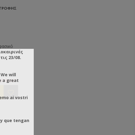
 ΤΡΟΦΉΣ
ιφασικό
λοκαιρινές
20m, INOX
ις 23/08.
φασικό
35cm,
 We will
e a great
ΑΓΓΕΛΙΑΣ
οντέλα με
ς.
emo ai vostri
 y que tengan