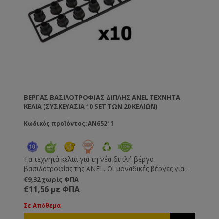
ΒΈΡΓΑΣ ΒΑΣΙΛΟΤΡΟΦΊΑΣ ΔΙΠΛΉΣ ANEL ΤΕΧΝΗΤΆ
ΚΕΛΙΆ (ΣΥΣΚΕΥΑΣΊΑ 10 SET ΤΩΝ 20 ΚΕΛΙΏΝ)
Κωδικός προϊόντος: AN65211
Τα τεχνητά κελιά για τη νέα διπλή βέργα
βασιλοτροφίας της ANEL. Οι μοναδικές βέργες για
βασιλοτροφία και βασιλικό πολτό με επιλογή
€9,32 χωρίς ΦΠΑ
αριθμού κελιών - 13 κελιά για βασιλοτροφία, 20
€11,56 με ΦΠΑ
κελιά για βασιλικό πολτό. Με ευκολόχρηστα κελιά
και προστάτες κελιών με πορτάκι ώστε να είναι
Σε Απόθεμα
κατάλληλοι και για μεταφορά/εισαγωγή βασίλισσας.