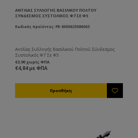
ΑΝΤΛΊΑΣ ΣΥΛΛΟΓΉΣ ΒΑΣΙΛΙΚΟΎ ΠΟΛΤΟΎ
ΣΎΝΔΕΣΜΟΣ ΣΥΣΤΟΛΙΚΌΣ Φ7 ΣΕ Φ5
Κωδικός προϊόντος: PR-8000625086063
Αντλίας Συλλογής Βασιλικού Πολτού Σύνδεσμος
Συστολικός Φ7 Σε Φ5
€3,90 χωρίς ΦΠΑ
€4,84 με ΦΠΑ