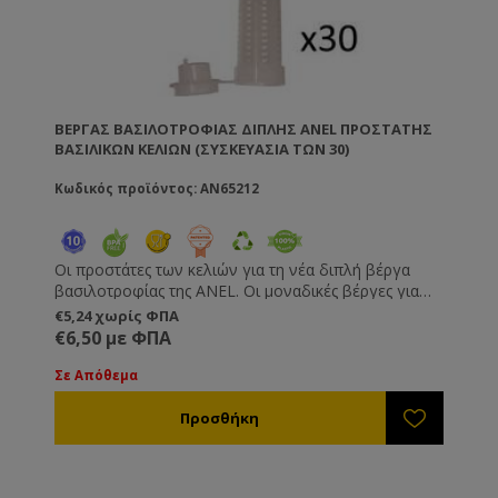
ΒΈΡΓΑΣ ΒΑΣΙΛΟΤΡΟΦΊΑΣ ΔΙΠΛΉΣ ANEL ΠΡΟΣΤΆΤΗΣ
ΒΑΣΙΛΙΚΏΝ ΚΕΛΙΏΝ (ΣΥΣΚΕΥΑΣΊΑ ΤΩΝ 30)
Κωδικός προϊόντος: AN65212
Οι προστάτες των κελιών για τη νέα διπλή βέργα
βασιλοτροφίας της ANEL. Οι μοναδικές βέργες για
βασιλοτροφία και βασιλικό πολτό με επιλογή
€5,24 χωρίς ΦΠΑ
αριθμού κελιών - 13 κελιά για βασιλοτροφία, 20
€6,50 με ΦΠΑ
κελιά για βασιλικό πολτό. Με ευκολόχρηστα κελιά
και προστάτες κελιών με πορτάκι ώστε να είναι
Σε Απόθεμα
κατάλληλοι και για μεταφορά/εισαγωγή βασίλισσας.