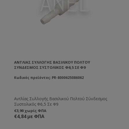
ΑΝΤΛΊΑΣ ΣΥΛΛΟΓΉΣ ΒΑΣΙΛΙΚΟΎ ΠΟΛΤΟΎ
ΣΎΝΔΕΣΜΟΣ ΣΥΣΤΟΛΙΚΌΣ Φ6,5 ΣΕ Φ9
Κωδικός προϊόντος: PR-8000625086062
Αντλίας Συλλογής Βασιλικού Πολτού Σύνδεσμος
Συστολικός Φ6,5 Σε Φ9
€3,90 χωρίς ΦΠΑ
€4,84 με ΦΠΑ