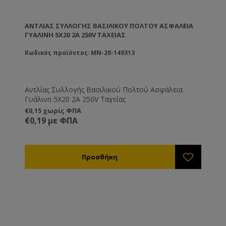
ΑΝΤΛΊΑΣ ΣΥΛΛΟΓΉΣ ΒΑΣΙΛΙΚΟΎ ΠΟΛΤΟΎ ΑΣΦΆΛΕΙΑ
ΓΥΆΛΙΝΗ 5Χ20 2Α 250V ΤΑΧΕΊΑΣ
Κωδικός προϊόντος: MN-20-149313
Αντλίας Συλλογής Βασιλικού Πολτού Ασφάλεια
Γυάλινη 5Χ20 2Α 250V Ταχείας
€0,15 χωρίς ΦΠΑ
€0,19 με ΦΠΑ