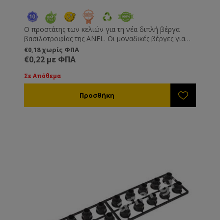
Ο προστάτης των κελιών για τη νέα διπλή βέργα
βασιλοτροφίας της ANEL. Οι μοναδικές βέργες για
βασιλοτροφία και βασιλικό πολτό με επιλογή
€0,18 χωρίς ΦΠΑ
αριθμού κελιών - 13 κελιά για βασιλοτροφία, 20
€0,22 με ΦΠΑ
κελιά για βασιλικό πολτό. Με ευκολόχρηστα κελιά
και προστάτες κελιών με πορτάκι ώστε να είναι
Σε Απόθεμα
κατάλληλοι και για μεταφορά/εισαγωγή βασίλισσας.