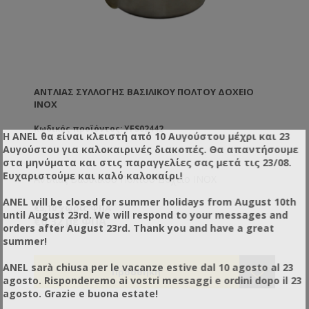
ΑΝΤΛΊΑΣ ΣΥΛΛΟΓΉΣ ΒΑΣΙΛΙΚΟΎ ΠΟΛΤΟΎ ΔΟΧΕΊΟ
INOX
Κωδικός προϊόντος: YFS02442
Η ANEL θα είναι κλειστή από 10 Αυγούστου μέχρι και 23
Αυγούστου για καλοκαιρινές διακοπές. Θα απαντήσουμε
στα μηνύματα και στις παραγγελίες σας μετά τις 23/08.
Ευχαριστούμε και καλό καλοκαίρι!
Αντλίας Βασιλικού Πολτού Δοχείο INOX
ANEL will be closed for summer holidays from August 10th
€5,10 χωρίς ΦΠΑ
until August 23rd. We will respond to your messages and
€6,32 με ΦΠΑ
orders after August 23rd. Thank you and have a great
summer!
ANEL sarà chiusa per le vacanze estive dal 10 agosto al 23
agosto. Risponderemo ai vostri messaggi e ordini dopo il 23
agosto. Grazie e buona estate!