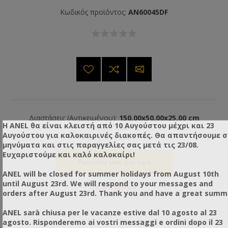
Κωδικός προϊόντος:
AN60045DF
Διαστάσεις (Αντικειμένου):
150,00x50,00x25,00 cm
Η ANEL θα είναι κλειστή από 10 Αυγούστου μέχρι και 23
Βάρος:
1,00 Kg
Αυγούστου για καλοκαιρινές διακοπές. Θα απαντήσουμε 
Τεμάχια / Πακέτο:
1
μηνύματα και στις παραγγελίες σας μετά τις 23/08.
Ευχαριστούμε και καλό καλοκαίρι!
Ρωτήστε μας για τιμή
ANEL will be closed for summer holidays from August 10th
until August 23rd. We will respond to your messages and
Σε Απόθεμα
orders after August 23rd. Thank you and have a great summ
ANEL sarà chiusa per le vacanze estive dal 10 agosto al 23
agosto. Risponderemo ai vostri messaggi e ordini dopo il 23