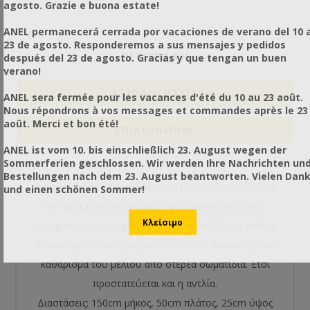
agosto. Grazie e buona estate!
ANEL permanecerá cerrada por vacaciones de verano del 10 a
23 de agosto. Responderemos a sus mensajes y pedidos
ΠΕΡΙΓΡΑΦΗ
después del 23 de agosto. Gracias y que tengan un buen
verano!
ΑΞΙΟΛΟΓΉΣΕΙΣ
ANEL sera fermée pour les vacances d'été du 10 au 23 août.
Nous répondrons à vos messages et commandes après le 23
août. Merci et bon été!
ΕΠΙΚΟΙΝΩΝΙΑ
ANEL ist vom 10. bis einschließlich 23. August wegen der
Sommerferien geschlossen. Wir werden Ihre Nachrichten un
Bestellungen nach dem 23. August beantworten. Vielen Dan
Παραλαμβάνει τα μέλια από τον μελιτοεξαγωγέα (έως
und einen schönen Sommer!
και τρεις μελιτοεξαγωγείς ταυτόχρονα) και θέτει
αυτόματα σε λειτουργία την αντλία. Διαθέτει 2 κάθετα
διαφράγματα που πραγματοποιούν το βασικό πρώτο
καθάρισμα του μελιού από στερεά σωματίδια. Έτσι
προστατεύεται και η αντλία.
Διαστάσεις: 150cm μήκος, 50cm πλάτος, 25cm ύψος