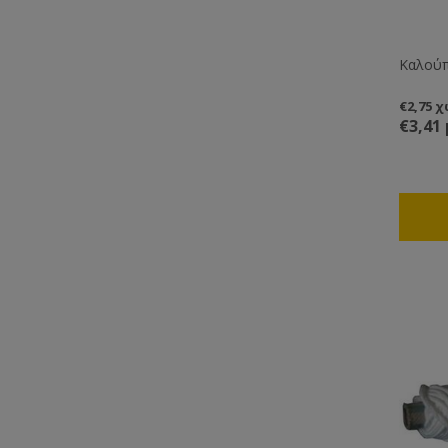
Καλούπ
€2,75 
€3,41