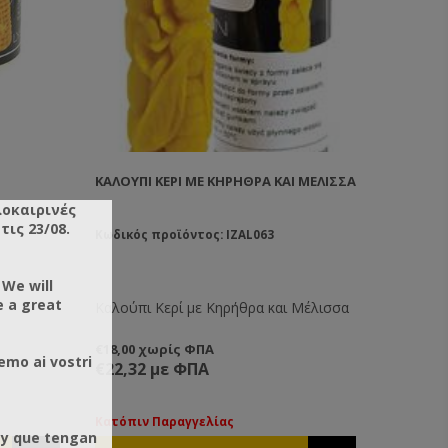
ΚΑΛΟΎΠΙ ΚΕΡΊ ΜΕ ΚΗΡΉΘΡΑ ΚΑΙ ΜΈΛΙΣΣΑ
λοκαιρινές
ις 23/08.
Κωδικός προϊόντος: IZAL063
 We will
e a great
Καλούπι Κερί με Κηρήθρα και Μέλισσα
€18,00 χωρίς ΦΠΑ
emo ai vostri
€22,32 με ΦΠΑ
Κατόπιν Παραγγελίας
 y que tengan