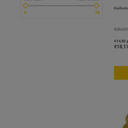
Κωδικός
0
70
Καλούπ
€14,65
€18,1