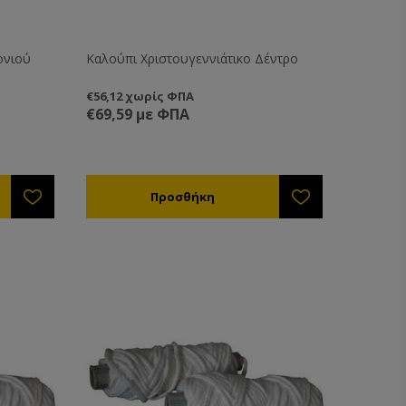
ονιού
Καλούπι Χριστουγεννιάτικο Δέντρο
€56,12 χωρίς ΦΠΑ
€69,59 με ΦΠΑ