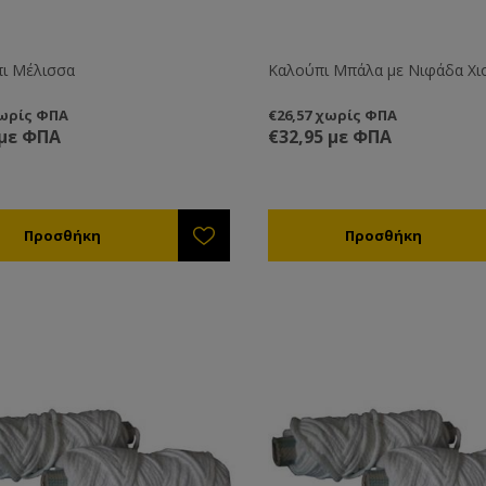
ι Μέλισσα
Καλούπι Μπάλα με Νιφάδα Χι
χωρίς ΦΠΑ
€26,57 χωρίς ΦΠΑ
 με ΦΠΑ
€32,95 με ΦΠΑ