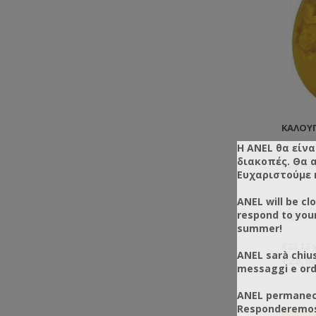
ΚΑΛΟΎΠ
Η ANEL θα είνα
διακοπές. Θα 
Κωδικός
Ευχαριστούμε 
ANEL will be cl
respond to you
Καλούπ
summer!
€23,13
ANEL sarà chius
€28,6
messaggi e ordi
ANEL permanece
Responderemos 