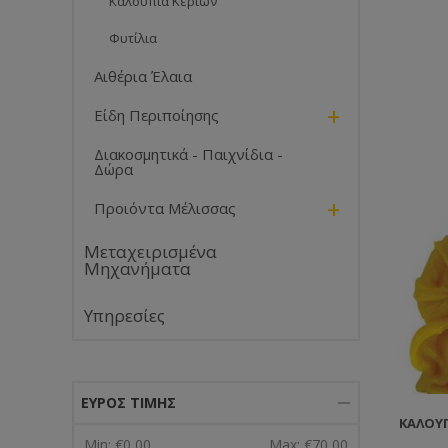
Καλούπια Κεριών
Φυτίλια
Αιθέρια Έλαια
+
Είδη Περιποίησης
Διακοσμητικά - Παιχνίδια -
Δώρα
+
Προιόντα Μέλισσας
Μεταχειρισμένα
Μηχανήματα
Υπηρεσίες
ΕΎΡΟΣ ΤΙΜΉΣ
ΚΑΛΟΎΠ
Min:
€0,00
Max:
€70,00