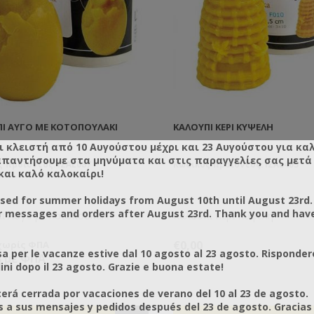
Ι ΑΥΓΌ ΜΕ ΚΟΤΟΠΟΥΛΆΚΙ
ΚΑΛΟΎΠΙ ΚΕΡΊ ΚΥΨΈΛΗ
ι κλειστή από 10 Αυγούστου μέχρι και 23 Αυγούστου για κα
απαντήσουμε στα μηνύματα και στις παραγγελίες σας μετά τ
 προϊόντος: IZAL087
Κωδικός προϊόντος: IZAL403
και καλό καλοκαίρι!
osed for summer holidays from August 10th until August 23rd.
r messages and orders after August 23rd. Thank you and hav
ι Αυγό με Κοτοπουλάκι
Καλούπι Κερί Κυψέλη
€0,00
 χωρίς ΦΠΑ
a per le vacanze estive dal 10 agosto al 23 agosto. Risponder
8 με ΦΠΑ
ni dopo il 23 agosto. Grazie e buona estate!
rá cerrada por vacaciones de verano del 10 al 23 de agosto.
a sus mensajes y pedidos después del 23 de agosto. Gracias