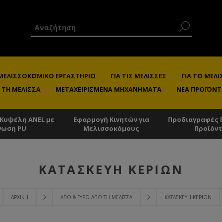
 ΜΕΛΙΣΣΟΚΟΜΙΚΌ ΕΡΓΑΣΤΉΡΙΟ
ΓΙΑ ΤΙΣ ΜΈΛΙΣΣΕΣ
ΓΙΑ ΤΟ ΜΕ
 ΤΗ ΜΈΛΙΣΣΑ
ΜΕΤΑΧΕΙΡΙΣΜΈΝΑ ΜΗΧΑΝΉΜΑΤΑ
ΝΈΑ ΠΡΟΪΌΝΤ
 Κυψέλη ANEL με
Εφαρμογή Κινητών για
Προδιαγραφές 
νωση PU
Μελισσοκόμους
Προϊόν
ΚΑΤΑΣΚΕΥΉ ΚΕΡΙΏΝ
ΑΡΧΙΚΉ
ΑΠΌ & ΓΎΡΩ ΑΠΌ ΤΗ ΜΈΛΙΣΣΑ
ΚΑΤΑΣΚΕΥΉ ΚΕΡΙΏΝ