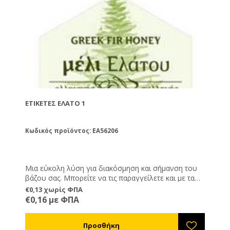
ΕΤΙΚΈΤΕΣ ΈΛΑΤΟ 1
Κωδικός προϊόντος: EA56206
Μια εύκολη λύση για διακόσμηση και σήμανση του
βάζου σας. Μπορείτε να τις παραγγείλετε και με τα
στοιχεία σας εκτυπωμένα, καθώς και ημερομηνία
€0,13 χωρίς ΦΠΑ
παραγωγής, λήξης και καθαρό βάρος.
€0,16 με ΦΠΑ