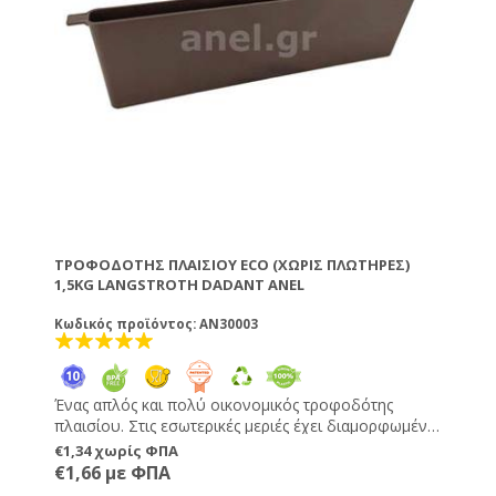
ΤΡΟΦΟΔΌΤΗΣ ΠΛΑΙΣΊΟΥ ECO (ΧΩΡΙΣ ΠΛΩΤΗΡΕΣ)
1,5KG LANGSTROTH DADANT ANEL
Κωδικός προϊόντος: AN30003
Ένας απλός και πολύ οικονομικός τροφοδότης
πλαισίου. Στις εσωτερικές μεριές έχει διαμορφωμένα
σκαλοπάτια, αλλά συνίσταται να χρησιμοποιείτε
€1,34 χωρίς ΦΠΑ
κομμάτια ξύλου ως πλωτήρες ή ένα πλέγμα ώστε να
€1,66 με ΦΠΑ
αποφύγετε τελείως τον πνιγμό των μελισσών . Για