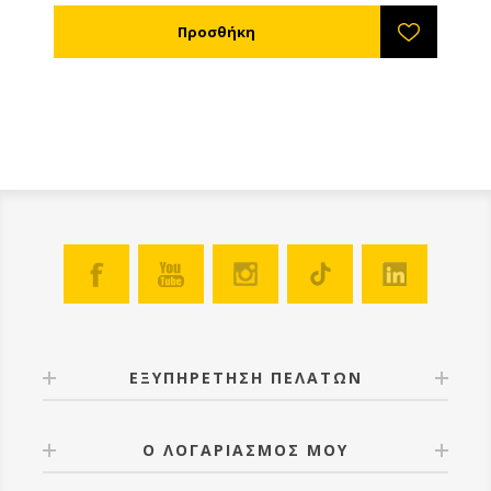
να τον ξαναγεμίσετε θα πρέπει πρώτα να τινάξετε τις
μέλισσες που βρίσκονται μέσα. Με εσωτερικά νεύρα
ώστε να μην παραμορφώνεται κατά το γέμισμα.
Κατασκευασμένος από πλαστικό κατάλληλο για
τρόφιμα.
ΕΞΥΠΗΡΕΤΗΣΗ ΠΕΛΑΤΩΝ
Ο ΛΟΓΑΡΙΑΣΜΟΣ ΜΟΥ