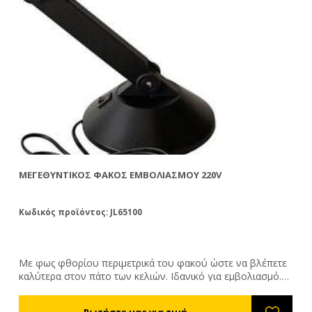
ED
ΜΕΓΕΘΥΝΤΙΚΌΣ ΦΑΚΌΣ ΕΜΒΟΛΙΑΣΜΟΎ 220V
ΓΥ
Φ
Κωδικός προϊόντος: JL65100
Κω
ς
Με φως φθορίου περιμετρικά του φακού ώστε να βλέπετε
Εξ
καλύτερα στον πάτο των κελιών. Ιδανικό για εμβολιασμό.
κα
ια
220V.
λα
€1
συ
€1