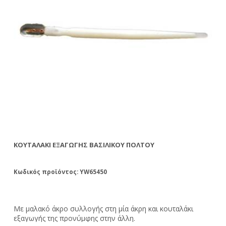
ΚΟΥΤΑΛΆΚΙ ΕΞΑΓΩΓΉΣ ΒΑΣΙΛΙΚΟΎ ΠΟΛΤΟΎ
ΕΜ
Κωδικός προϊόντος: YW65450
Κω
Με μαλακό άκρο συλλογής στη μία άκρη και κουταλάκι
Το
εξαγωγής της προνύμφης στην άλλη.
αρ