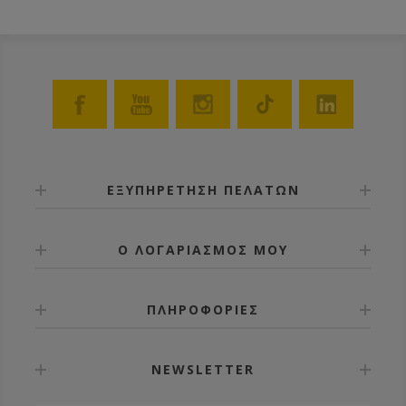
κλείνετε τις οπές με τις ειδικές τάπες που έρχονται
μαζί με τον τροφοδότη • Όταν γεμίζετε τον
τροφοδότη δεν ενοχλείτε τις μέλισσες γιατί αυτές
είναι τελείως απομονωμένες • Δεν θα έχετε ποτέ τις
διαρροές που είχατε με τους ξύλινους τροφοδότες •
Εφαρμόζει μέσα στο καπάκι και έτσι μεταβάλλει
ελάχιστα το ύψος της κυψέλης • Έχει οπές αερισμού
για να βγαίνει η υγρασία από την κυψέλη • Δε
χρειάζεται καμία απολύτως συντήρηση.
Κατασκευασμένος από πλαστικό κατάλληλο για
τρόφιμα.
ΕΞΥΠΗΡΕΤΗΣΗ ΠΕΛΑΤΩΝ
Ο ΛΟΓΑΡΙΑΣΜΟΣ ΜΟΥ
ΠΛΗΡΟΦΟΡΙΕΣ
NEWSLETTER