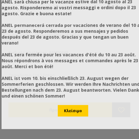
ANEL sarà chiusa per le vacanze estive dal 10 agosto al 23
agosto. Risponderemo ai vostri messaggi e ordini dopo il 23
agosto. Grazie e buona estate!
ANEL permanecerá cerrada por vacaciones de verano del 10 a
23 de agosto. Responderemos a sus mensajes y pedidos
ΠΕΡΙΚΆΡΠΙΟ ΜΕ ΜΑΓΝΉΤΗ ΓΙΑ ΞΈΣΤΡΟ
ΠΕ
después del 23 de agosto. Gracias y que tengan un buen
verano!
Κωδικός προϊόντος: AM700048
Κω
ANEL sera fermée pour les vacances d'été du 10 au 23 août.
Nous répondrons à vos messages et commandes après le 23
août. Merci et bon été!
Περικάρπιο Για Ξέστρο
Πε
ANEL ist vom 10. bis einschließlich 23. August wegen der
Sommerferien geschlossen. Wir werden Ihre Nachrichten un
€14,00 χωρίς ΦΠΑ
€3
Bestellungen nach dem 23. August beantworten. Vielen Dan
€17,36 με ΦΠΑ
€3
und einen schönen Sommer!