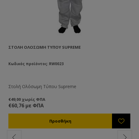
ΣΤΟΛΉ ΟΛΌΣΩΜΗ ΤΎΠΟΥ SUPREME
ΜΆ
Κωδικός προϊόντος: RW0023
Κω
Στολή Ολόσωμη Τύπου Supreme
Μά
€49,00 χωρίς ΦΠΑ
€2
€60,76 με ΦΠΑ
€3