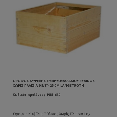
λιωμένο κερί. TIP: Τα πλαίσια ANEL απολυμαίνονται
σε διάλυμα καυστικής ποτάσας 5% σε θερμοκρασία
80ºC.
ΌΡΟΦΟΣ ΚΥΨΈΛΗΣ ΕΜΒΡΥΟΘΑΛΆΜΟΥ ΞΎΛΙΝΟΣ
ΧΩΡΊΣ ΠΛΑΊΣΙΑ 9 5/8"- 25 CM LANGSTROTH
Κωδικός προϊόντος: PU51630
Όροφος Κυψέλης Ξύλινος Χωρίς Πλαίσια Lng.