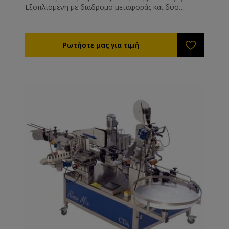
Εξοπλισμένη με διάδρομο μεταφοράς και δύο
σταθμούς για εφαρμογή μέχρι και δύο ετικετών
ταυτόχρονα. Με δυνατότητα εφαρμογής ταινίας
ασφαλείας (ενσωματωμένης στη μπροστά ή πίσω
ετικέτα). Δέχεται εκτυπωτή. Περιλαμβάνει: • Ένα
σταθμό min 5mm max180mm • Έναν δεύτερο
σταθμό min 5mm max180mm • 1 σετ ρολό 40 και
100mm • Ένα δίσκο συλλογή βάζων • Ένα ψηφιακό
πίνακα ελέγχου