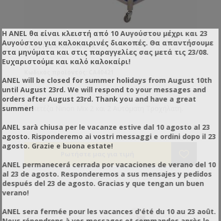
Η ANEL θα είναι κλειστή από 10 Αυγούστου μέχρι και 23
Αυγούστου για καλοκαιρινές διακοπές. Θα απαντήσουμε
ΕΤΙΚΕΤΈΖΑ NINON MIX
στα μηνύματα και στις παραγγελίες σας μετά τις 23/08.
Ευχαριστούμε και καλό καλοκαίρι!
Κωδικός προϊόντος: CA40421
ANEL will be closed for summer holidays from August 10th
until August 23rd. We will respond to your messages and
orders after August 23rd. Thank you and have a great
Ετικετέζα Ninon Mix 2 και 2 Αυτόματη Τροχήλατη.
summer!
ANEL sarà chiusa per le vacanze estive dal 10 agosto al 23
agosto. Risponderemo ai vostri messaggi e ordini dopo il 23
agosto. Grazie e buona estate!
ANEL permanecerá cerrada por vacaciones de verano del 10
al 23 de agosto. Responderemos a sus mensajes y pedidos
después del 23 de agosto. Gracias y que tengan un buen
verano!
ANEL sera fermée pour les vacances d'été du 10 au 23 août.
Nous répondrons à vos messages et commandes après le