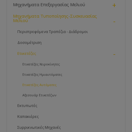
+
Μηχανήματα Επεξεργασίας Μελιού
Μηχανήματα Τυποποίησης-Συσκευασίας
-
Μελιού
Περιστρεφόμενα Τραπέζια - Διάδρομοι
Δοσομέτριση
-
Ετικετέζες
Ετικετέζες Χειροκίνητες
Ετικετέζες Ημιαυτόματες
Ετικετέζες Αυτόματες
Αξεσουάρ Ετικετέζων
Εκτυπωτές
Καπακιέρες
Συρρικνωτικές Μηχανές