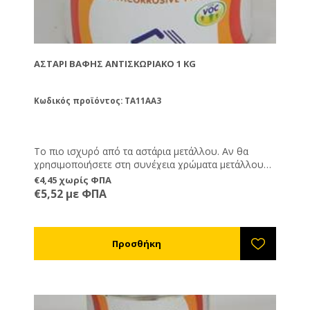
ΑΣΤΆΡΙ ΒΑΦΉΣ ΑΝΤΙΣΚΩΡΙΑΚΌ 1 KG
Κωδικός προϊόντος: TA11AA3
Το πιο ισχυρό από τα αστάρια μετάλλου. Αν θα
χρησιμοποιήσετε στη συνέχεια χρώματα μετάλλου
τότε αυτό είναι το πιο ισχυρό αστάρι. Συνδυάζεται
€4,45 χωρίς ΦΠΑ
με χημικούς διαλύτες. Δε συνδυάζεται με νερό.
€5,52 με ΦΠΑ