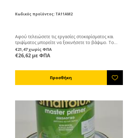
Κωδικός προϊόντος: TA11AM2
Αφού τελειώσετε τις εργασίες στοκαρίσματος και
τριψίματος μπορείτε να ξεκινήσετε το βάψιμο. Το
αστάρι είναι το πρώτο υλικό που θα περάσετε. Πάνω
€21,47 χωρίς ΦΠΑ
από τα αστάρια βάφετε με τα χρώματα. Αν θα
€26,62 με ΦΠΑ
χρησιμοποιήσετε στη συνέχεια χρώματα μετάλλου
τότε αυτό είναι το αστάρι που χρειάζεστε.
Συνδυάζεται με χημικούς διαλύτες. Δε συνδυάζεται
με νερό.