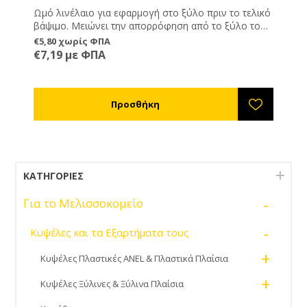
Ωμό λινέλαιο για εφαρμογή στο ξύλο πριν το τελικό
βάψιμο. Μειώνει την απορρόφηση από το ξύλο του
ασταριού ή του χρώματος με αποτέλεσμα να έχουμε
€5,80 χωρίς ΦΠΑ
οικονομία σε αυτά τα υλικά ( που κοστίζουν
€7,19 με ΦΠΑ
περισσότερο από το λινέλαιο ).
ΚΑΤΗΓΟΡΊΕΣ
-
Για το Μελισσοκομείο
-
Κυψέλες και τα Εξαρτήματα τους
+
Κυψέλες Πλαστικές ANEL & Πλαστικά Πλαίσια
+
Κυψέλες Ξύλινες & Ξύλινα Πλαίσια