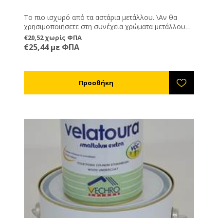
Το πιο ισχυρό από τα αστάρια μετάλλου. \Αν θα
χρησιμοποιήσετε στη συνέχεια χρώματα μετάλλου
τότε αυτό είναι το πιο ισχυρό αστάρι. Συνδυάζεται
€20,52 χωρίς ΦΠΑ
με χημικούς διαλύτες. Δε συνδυάζεται με νερό.
€25,44 με ΦΠΑ