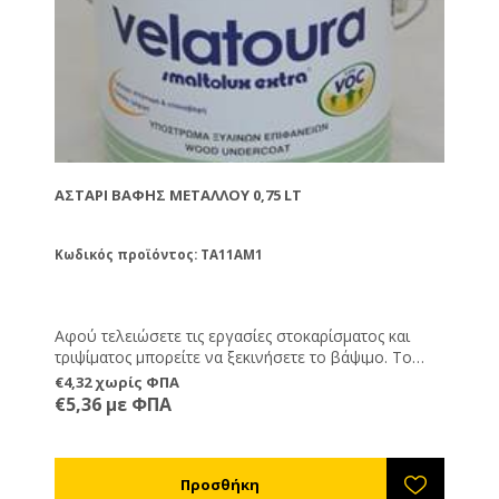
ΑΣΤΆΡΙ ΒΑΦΉΣ ΜΕΤΆΛΛΟΥ 0,75 LT
Κωδικός προϊόντος: TA11AM1
Αφού τελειώσετε τις εργασίες στοκαρίσματος και
τριψίματος μπορείτε να ξεκινήσετε το βάψιμο. Το
αστάρι είναι το πρώτο υλικό που θα περάσετε. Πάνω
€4,32 χωρίς ΦΠΑ
από τα αστάρια βάφετε με τα χρώματα. Αν θα
€5,36 με ΦΠΑ
χρησιμοποιήσετε στη συνέχεια χρώματα μετάλλου
τότε αυτό είναι το αστάρι που χρειάζεστε.
Συνδυάζεται με χημικούς διαλύτες. Δε συνδυάζεται
με νερό.