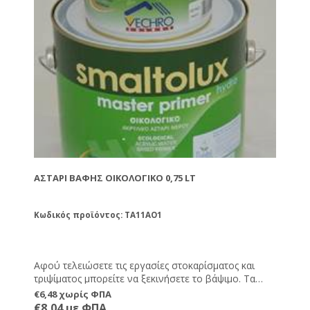
ΑΣΤΆΡΙ ΒΑΦΉΣ ΟΙΚΟΛΟΓΙΚΌ 0,75 LT
Κωδικός προϊόντος: TA11AO1
Αφού τελειώσετε τις εργασίες στοκαρίσματος και
τριψίματος μπορείτε να ξεκινήσετε το βάψιμο. Τα
αστάρι είναι το πρώτο υλικό που θα περάσετε. Πάνω
€6,48 χωρίς ΦΠΑ
από τα αστάρια βάφετε με τα χρώματα. Αν θα
€8,04 με ΦΠΑ