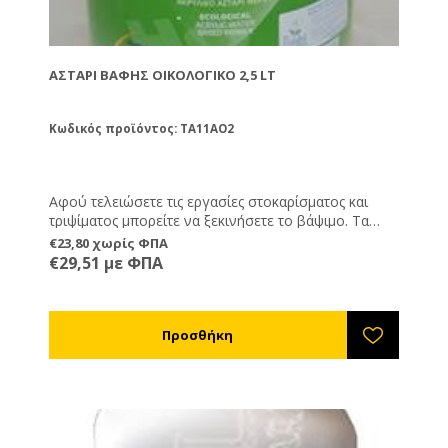
ΑΣΤΆΡΙ ΒΑΦΉΣ ΟΙΚΟΛΟΓΙΚΌ 2,5 LT
Κωδικός προϊόντος: TA11AO2
Αφού τελειώσετε τις εργασίες στοκαρίσματος και
τριψίματος μπορείτε να ξεκινήσετε το βάψιμο. Τα
αστάρι είναι το πρώτο υλικό που θα περάσετε. Πάνω
€23,80 χωρίς ΦΠΑ
από τα αστάρια βάφετε με τα χρώματα. Αν θα
€29,51 με ΦΠΑ
χρησιμοποιήσετε στη συνέχεια χρώματα οικολογικα
τότε αυτό είναι το αστάρι που χρειάζεστε.
Συνδυάζεται με νερό. Δε συνδυάζεται με χημικούς
διαλύτες.