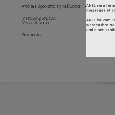
+
ANEL sera ferm
Από & Γύρω από τη Μέλισσα
messages et co
Μεταχειρισμένα
ANEL ist vom 1
Μηχανήματα
werden Ihre Na
und einen sch
Υπηρεσίες