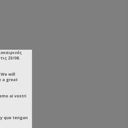
λοκαιρινές
ις 23/08.
 We will
e a great
emo ai vostri
 y que tengan