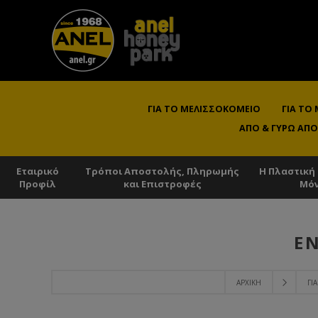
ΓΙΑ ΤΟ ΜΕΛΙΣΣΟΚΟΜΕΊΟ
ΓΙΑ ΤΟ
ΑΠΌ & ΓΎΡΩ ΑΠΌ
Εταιρικό
Τρόποι Αποστολής, Πληρωμής
Η Πλαστική
Προφίλ
και Επιστροφές
Μό
Ε
ΑΡΧΙΚΉ
ΓΙ