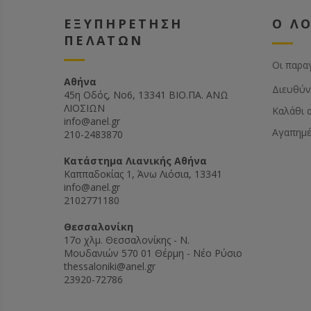
ΕΞΥΠΗΡΕΤΗΣΗ
Ο Λ
ΠΕΛΑΤΩΝ
Οι παρα
Αθήνα
Διευθύν
45η Οδός, Νο6, 13341 ΒΙΟ.ΠΑ. ΑΝΩ
ΛΙΟΣΙΩΝ
Καλάθι 
info@anel.gr
Αγαπημ
210-2483870
Kατάστημα Λιανικής Αθήνα
Καππαδοκίας 1, Άνω Λιόσια, 13341
info@anel.gr
2102771180
Θεσσαλονίκη
17ο χλμ. Θεσσαλονίκης - Ν.
Μουδανιών 570 01 Θέρμη - Νέο Ρύσιο
thessaloniki@anel.gr
23920-72786