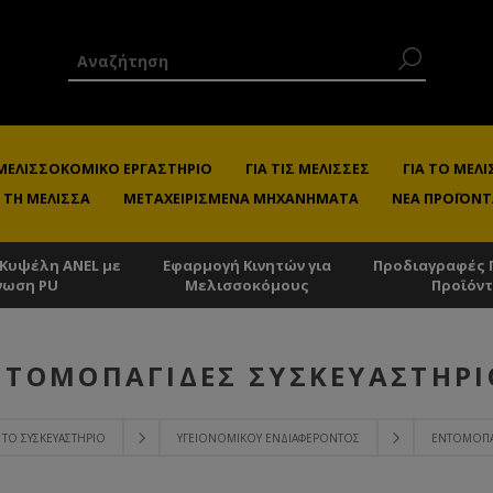
 ΜΕΛΙΣΣΟΚΟΜΙΚΌ ΕΡΓΑΣΤΉΡΙΟ
ΓΙΑ ΤΙΣ ΜΈΛΙΣΣΕΣ
ΓΙΑ ΤΟ ΜΕ
 ΤΗ ΜΈΛΙΣΣΑ
ΜΕΤΑΧΕΙΡΙΣΜΈΝΑ ΜΗΧΑΝΉΜΑΤΑ
ΝΈΑ ΠΡΟΪΌΝΤ
 Κυψέλη ANEL με
Εφαρμογή Κινητών για
Προδιαγραφές 
νωση PU
Μελισσοκόμους
Προϊόν
ΝΤΟΜΟΠΑΓΊΔΕΣ ΣΥΣΚΕΥΑΣΤΗΡΊ
Α ΤΟ ΣΥΣΚΕΥΑΣΤΉΡΙΟ
ΥΓΕΙΟΝΟΜΙΚΟΎ ΕΝΔΙΑΦΈΡΟΝΤΟΣ
ΕΝΤΟΜΟΠΑΓ