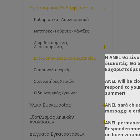
-
Υγειονομικού Ενδιαφέροντος
Καθαριστικά - Απολυμαντικά
Νιπτήρες - Γούρνες - Λάντζες
Λωριδοκουρτίνες -
+
Αεροκουρτίνες
Η ANEL θα είνα
Εντομοπαγίδες Συσκευαστηρίου
διακοπές. Θα 
Ευχαριστούμε 
Σαπουνοδιανομείς
ANEL will be cl
Στεγνωτήρες Χεριών
respond to you
summer!
Είδη Ατομικής Υγιεινής
+
Υλικά Συσκευασίας
ANEL sarà chius
messaggi e ordi
Εξοπλισμός Χημικών
+
Αναλύσεων
ANEL permanece
Responderemos 
Δείγματα Εγκαταστάσεων
un buen verano