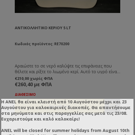
ΑΝΤΙΚΟΛΛΗΤΙΚΌ ΚΕΡΙΟΎ 5 LT
Κωδικός προϊόντος: RE70200
Αραιώστε το σε νερό καλύψτε τις επιφάνειες που
θέλετε και ρίξτε το λιωμένο κερί. Αυτό το υγρό είναι
καλύτερο από οτιδήποτε άλλο και κάνει αδύνατη την
€210,00 χωρίς ΦΠΑ
πρόσφυση του κεριού πάνω στις επιφάνειες. Το
€260,40 με ΦΠΑ
ενδεδειγμένο για τη χρήση με τα αυτόματα
κηρηθροποιεία.
ΔΙΑΘΕΣΙΜΟ
Η ANEL θα είναι κλειστή από 10 Αυγούστου μέχρι και 23
Αυγούστου για καλοκαιρινές διακοπές. Θα απαντήσουμε
στα μηνύματα και στις παραγγελίες σας μετά τις 23/08.
Ευχαριστούμε και καλό καλοκαίρι!
ANEL will be closed for summer holidays from August 10th