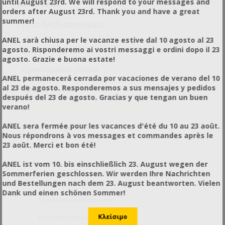
until August 23rd. We will respond to your messages and
ΚΑΤΗΓΟΡΊΕΣ
orders after August 23rd. Thank you and have a great
summer!
+
Για το Μελισσοκομείο
ANEL sarà chiusa per le vacanze estive dal 10 agosto al 23
-
Για το Μελισσοκομικό Εργαστήριο
agosto. Risponderemo ai vostri messaggi e ordini dopo il 23
agosto. Grazie e buona estate!
+
Προετοιμασία υλικού
ANEL permanecerá cerrada por vacaciones de verano del 10
+
al 23 de agosto. Responderemos a sus mensajes y pedidos
Τρύγος Μελιού
después del 23 de agosto. Gracias y que tengan un buen
-
verano!
Επεξεργασία Προιόντων Μέλισσας
+
ANEL sera fermée pour les vacances d'été du 10 au 23 août.
Επεξεργασία Γύρης
Nous répondrons à vos messages et commandes après le
-
23 août. Merci et bon été!
Επεξεργασία Κεριού
ANEL ist vom 10. bis einschließlich 23. August wegen der
Αντικολλητικά Κεριού
Sommerferien geschlossen. Wir werden Ihre Nachrichten
und Bestellungen nach dem 23. August beantworten. Vielen
Κηρηθροποιεία Αυτόματα
Dank und einen schönen Sommer!
Κηρηθροποιεία Χειροκίνητα
Κηροτήκτες Ηλιακοί