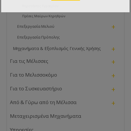
Κηροτήκτες Υγραερίου
Πρέσες Μαύρων Κηρηθρών
+
Επεξεργασία Μελιού
Επεξεργασία Πρόπολης
+
Μηχανήματα & Εξοπλισμός Γενικής Χρήσης
+
Για τις Μέλισσες
+
Για το Μελισσοκόμο
+
Για το Συσκευαστήριο
+
Από & Γύρω από τη Μέλισσα
Μεταχειρισμένα Μηχανήματα
Υπηρεσίες