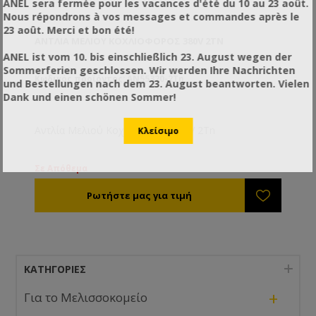
ANEL sera fermée pour les vacances d'été du 10 au 23 août.
Nous répondrons à vos messages et commandes après le
23 août. Merci et bon été!
ΑΝΤΛΊΑ ΜΕΛΙΟΎ ΚΟΧΛΙΟΦΌΡΟΣ 380V 2TN
ANEL ist vom 10. bis einschließlich 23. August wegen der
Sommerferien geschlossen. Wir werden Ihre Nachrichten
Κωδικός προϊόντος: AN55320-2Tn
und Bestellungen nach dem 23. August beantworten. Vielen
Dank und einen schönen Sommer!
Αντλία Μελιού Κοχλιοφόρος 380V 2Tn
Σε Απόθεμα
ΚΑΤΗΓΟΡΊΕΣ
+
Για το Μελισσοκομείο