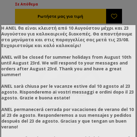
Σε Απόθεμα
ακραίες συνθήκες (κρύο μέλι με χαμηλή υγρασία). Η
άντληση γίνεται προς τα εμπρός. Ασφαλισμένη σε
ανοξείδωτο πλαίσιο, έτοιμη για να εξοπλιστεί με
φίλτρο ref.XD55400 τελικού σταδίου, έτσι ώστε να
Η ANEL θα είναι κλειστή από 10 Αυγούστου μέχρι και 23
επιτύχετε ταυτόχρονα και τη μεταφορά και το
Αυγούστου για καλοκαιρινές διακοπές. Θα απαντήσουμε
φιλτράρισμα του μελιού.
στα μηνύματα και στις παραγγελίες σας μετά τις 23/08.
Ευχαριστούμε και καλό καλοκαίρι!
ANEL will be closed for summer holidays from August 10th
until August 23rd. We will respond to your messages and
orders after August 23rd. Thank you and have a great
summer!
ANEL sarà chiusa per le vacanze estive dal 10 agosto al 23
agosto. Risponderemo ai vostri messaggi e ordini dopo il 23
agosto. Grazie e buona estate!
ANEL permanecerá cerrada por vacaciones de verano del 10
al 23 de agosto. Responderemos a sus mensajes y pedidos
después del 23 de agosto. Gracias y que tengan un buen
verano!