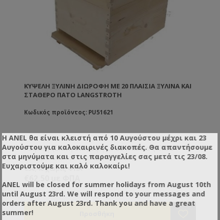
ΚΥΨΈΛΗ ΞΎΛΙΝΗ ΔΙΏΡΟΦΗ ΜΕ 20 ΠΛΑΊΣΙΑ ΞΥΛΙΝΑ ΚΑΙ
ΣΤΑΘΕΡΌ ΠΆΤΟ LANGSTROTH
Κωδικός προϊόντος: PU51621
Η ANEL θα είναι κλειστή από 10 Αυγούστου μέχρι και 23
Αυγούστου για καλοκαιρινές διακοπές. Θα απαντήσουμε
Κυψέλη ξύλινη διώροφη με 20 πλαίσια ξύλινα
στα μηνύματα και στις παραγγελίες σας μετά τις 23/08.
ασυρμάτωτα και σταθερό πάτο Lng.
Ευχαριστούμε και καλό καλοκαίρι!
€50,40 χωρίς ΦΠΑ
€62,50 με ΦΠΑ
ANEL will be closed for summer holidays from August 10th
until August 23rd. We will respond to your messages and
orders after August 23rd. Thank you and have a great
summer!