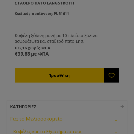
ΣΤΑΘΕΡΌ ΠΆΤΟ LANGSTROTH
Κωδικός προϊόντος: PU51611
Κυψέλη ξύλινη μονή με 10 πλαίσια ξύλινα
ασυρμάτωτα και σταθερό πάτο Lng.
€32,16 χωρίς ΦΠΑ
€39,88 με ΦΠΑ
ΚΑΤΗΓΟΡΊΕΣ
-
Για το Μελισσοκομείο
-
Κυψέλες και τα Εξαρτήματα τους