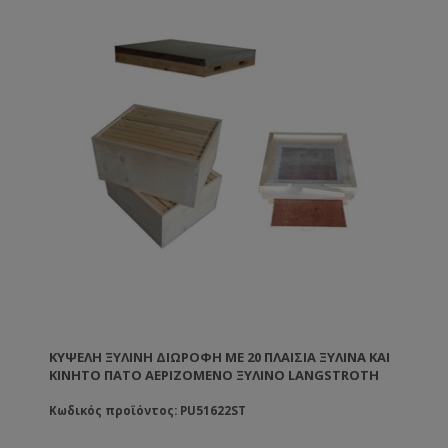
ΚΥΨΈΛΗ ΞΎΛΙΝΗ ΔΙΏΡΟΦΗ ΜΕ 20 ΠΛΑΊΣΙΑ ΞΥΛΙΝΑ ΚΑΙ
ΚΙΝΗΤΌ ΠΆΤΟ ΑΕΡΙΖΌΜΕΝΟ ΞΎΛΙΝΟ LANGSTROTH
Κωδικός προϊόντος: PU51622ST