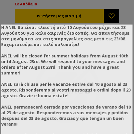
Σε Απόθεμα
ακραίες συνθήκες (κρύο μέλι με χαμηλή υγρασία). Η
άντληση γίνεται προς τα εμπρός. Ασφαλισμένη σε
ανοξείδωτο πλαίσιο, έτοιμη για να εξοπλιστεί με
φίλτρο ref.XD55400 τελικού σταδίου, έτσι ώστε να
Η ANEL θα είναι κλειστή από 10 Αυγούστου μέχρι και 23
επιτύχετε ταυτόχρονα και τη μεταφορά και το
Αυγούστου για καλοκαιρινές διακοπές. Θα απαντήσουμε
φιλτράρισμα του μελιού.
στα μηνύματα και στις παραγγελίες σας μετά τις 23/08.
Ευχαριστούμε και καλό καλοκαίρι!
ANEL will be closed for summer holidays from August 10th
until August 23rd. We will respond to your messages and
orders after August 23rd. Thank you and have a great
summer!
ANEL sarà chiusa per le vacanze estive dal 10 agosto al 23
agosto. Risponderemo ai vostri messaggi e ordini dopo il 23
agosto. Grazie e buona estate!
ANEL permanecerá cerrada por vacaciones de verano del 10
al 23 de agosto. Responderemos a sus mensajes y pedidos
después del 23 de agosto. Gracias y que tengan un buen
verano!