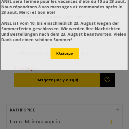
ANEL sera fermée pour les vacances d'été du 10 au 23 août.
Nous répondrons à vos messages et commandes après le
23 août. Merci et bon été!
ΑΝΤΛΊΑ ΜΕΛΙΟΎ ΚΟΧΛΙΟΦΌΡΟΣ 380V 2TN
ANEL ist vom 10. bis einschließlich 23. August wegen der
Sommerferien geschlossen. Wir werden Ihre Nachrichten
Κωδικός προϊόντος: AN55320-2Tn
und Bestellungen nach dem 23. August beantworten. Vielen
Dank und einen schönen Sommer!
Αντλία Μελιού Κοχλιοφόρος 380V 2Tn
Σε Απόθεμα
ΚΑΤΗΓΟΡΊΕΣ
+
Για το Μελισσοκομείο