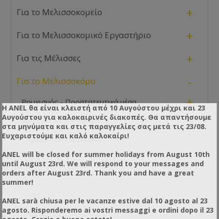
+
Για το Μελισσοκομείο
+
Για το Μελισσοκομικό Εργαστήριο
+
Για τις Μέλισσες
-
Για το Μελισσοκόμο
+
Ρουχισμός - Προστατευτικά μέσα
Η ANEL θα είναι κλειστή από 10 Αυγούστου μέχρι και 23
Αυγούστου για καλοκαιρινές διακοπές. Θα απαντήσουμε
+
Αρχάριοι Μελισσοκόμοι
στα μηνύματα και στις παραγγελίες σας μετά τις 23/08.
Ευχαριστούμε και καλό καλοκαίρι!
+
Εργαλεία Μελισσοκόμου
ANEL will be closed for summer holidays from August 10th
-
Εκπαιδευτικό Υλικό & Εκπαίδευση
until August 23rd. We will respond to your messages and
orders after August 23rd. Thank you and have a great
Σεμινάρια
summer!
DVD - CD
ANEL sarà chiusa per le vacanze estive dal 10 agosto al 23
agosto. Risponderemo ai vostri messaggi e ordini dopo il 23
Βιβλία