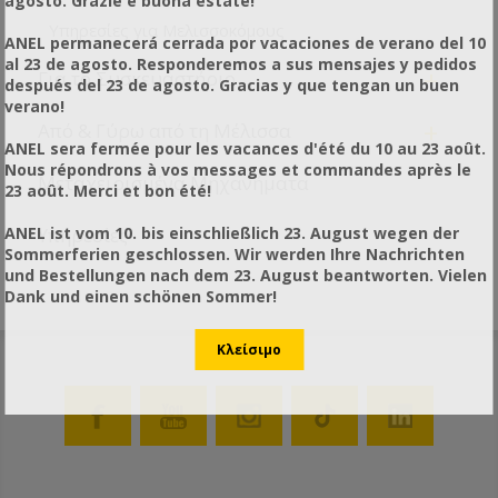
agosto. Grazie e buona estate!
Υπηρεσίες για Μελισσοκόμους
ANEL permanecerá cerrada por vacaciones de verano del 10
al 23 de agosto. Responderemos a sus mensajes y pedidos
+
Για το Συσκευαστήριο
después del 23 de agosto. Gracias y que tengan un buen
verano!
+
Από & Γύρω από τη Μέλισσα
ANEL sera fermée pour les vacances d'été du 10 au 23 août.
Nous répondrons à vos messages et commandes après le
Μεταχειρισμένα Μηχανήματα
23 août. Merci et bon été!
ANEL ist vom 10. bis einschließlich 23. August wegen der
Υπηρεσίες
Sommerferien geschlossen. Wir werden Ihre Nachrichten
und Bestellungen nach dem 23. August beantworten. Vielen
Dank und einen schönen Sommer!