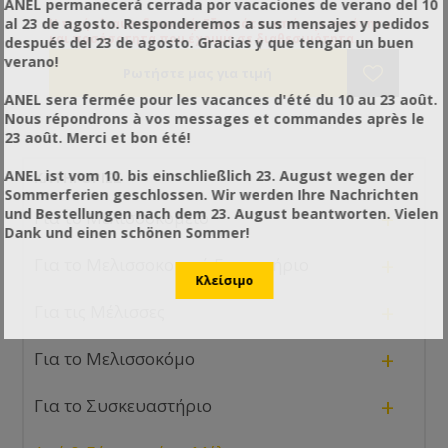
ANEL permanecerá cerrada por vacaciones de verano del 10
αφαιρεθεί η πλεονάζουσα υγρασία ( ώστε να μη
al 23 de agosto. Responderemos a sus mensajes y pedidos
Η τιμή είναι ενδεικτική. Εξαρτάται από την ποιότητα
σβολιάσει ) καταψύχεται . Η γύρη που προσφέρουμε
και ποσόσοτητα που έχουμε σε διαθεσιμότητα.
después del 23 de agosto. Gracias y que tengan un buen
είναι 100% Ελληνική από παραγωγούς που σέβονται
verano!
και αγαπούν τη δουλειά τους . Διακινείται
καταψυγμένη . Η Α ποιότητα συλλέγεται από
ANEL sera fermée pour les vacances d'été du 10 au 23 août.
μεγαλύτερη ποικιλία λουλουδιών από ότι η Β
Nous répondrons à vos messages et commandes après le
ποιότητα .
23 août. Merci et bon été!
ANEL ist vom 10. bis einschließlich 23. August wegen der
ΚΑΤΗΓΟΡΊΕΣ
Sommerferien geschlossen. Wir werden Ihre Nachrichten
+
und Bestellungen nach dem 23. August beantworten. Vielen
Για το Μελισσοκομείο
Dank und einen schönen Sommer!
+
Για το Μελισσοκομικό Εργαστήριο
+
Για τις Μέλισσες
+
Για το Μελισσοκόμο
+
Για το Συσκευαστήριο