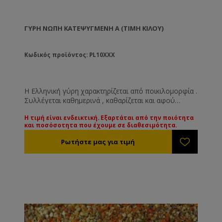
ΓΎΡΗ ΝΩΠΉ ΚΑΤΕΨΥΓΜΈΝΗ Α (ΤΙΜΉ ΚΙΛΟΎ)
Κωδικός προϊόντος: PL10XXX
Η Ελληνική γύρη χαρακτηρίζεται από ποικιλομορφία .
Συλλέγεται καθημερινά , καθαρίζεται και αφού
αφαιρεθεί η πλεονάζουσα υγρασία ( ώστε να μη
Η τιμή είναι ενδεικτική. Εξαρτάται από την ποιότητα
σβολιάσει ) καταψύχεται . Η γύρη που προσφέρουμε
και ποσόσοτητα που έχουμε σε διαθεσιμότητα.
είναι 100% Ελληνική από παραγωγούς που σέβονται
κι αγαπούν τη δουλειά τους. Διακινείται
καταψυγμένη. Η Α ποιότητα συλλέγεται από
μεγαλύτερη ποικιλία λουλουδιών από ότι η Β
ποιότητα .