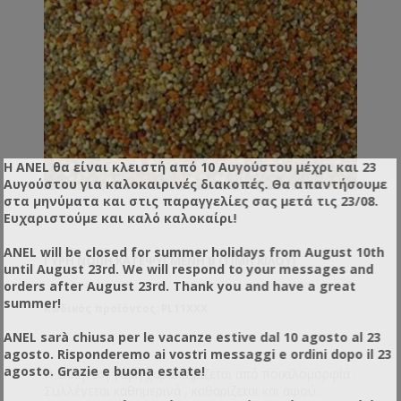
Η ANEL θα είναι κλειστή από 10 Αυγούστου μέχρι και 23
Αυγούστου για καλοκαιρινές διακοπές. Θα απαντήσουμε
στα μηνύματα και στις παραγγελίες σας μετά τις 23/08.
Ευχαριστούμε και καλό καλοκαίρι!
ANEL will be closed for summer holidays from August 10th
ΓΎΡΗ ΝΩΠΉ ΚΑΤΕΨΥΓΜΈΝΗ Β (ΤΙΜΉ ΚΙΛΟΎ)
until August 23rd. We will respond to your messages and
orders after August 23rd. Thank you and have a great
summer!
Κωδικός προϊόντος: PL11XXX
ANEL sarà chiusa per le vacanze estive dal 10 agosto al 23
agosto. Risponderemo ai vostri messaggi e ordini dopo il 23
agosto. Grazie e buona estate!
Η Ελληνική γύρη χαρακτηρίζεται από ποικιλομορφία .
Συλλέγεται καθημερινά , καθαρίζεται και αφού