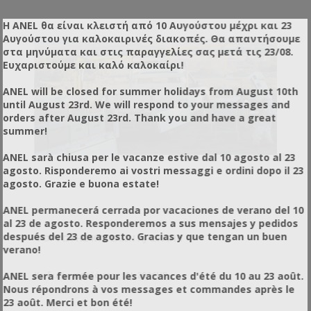
Η ANEL θα είναι κλειστή από 10 Αυγούστου μέχρι και 23
Αυγούστου για καλοκαιρινές διακοπές. Θα απαντήσουμε
στα μηνύματα και στις παραγγελίες σας μετά τις 23/08.
Ευχαριστούμε και καλό καλοκαίρι!
ANEL will be closed for summer holidays from August 10th
until August 23rd. We will respond to your messages and
orders after August 23rd. Thank you and have a great
summer!
ANEL sarà chiusa per le vacanze estive dal 10 agosto al 23
agosto. Risponderemo ai vostri messaggi e ordini dopo il 23
agosto. Grazie e buona estate!
ANEL permanecerá cerrada por vacaciones de verano del 10
al 23 de agosto. Responderemos a sus mensajes y pedidos
después del 23 de agosto. Gracias y que tengan un buen
ΦΟΡΤΩΤΉΣ ΚΥΨΕΛΏΝ AJ-2006HR
verano!
ANEL sera fermée pour les vacances d'été du 10 au 23 août.
Κωδικός προϊόντος: AJ-2006HR
Nous répondrons à vos messages et commandes après le
23 août. Merci et bon été!