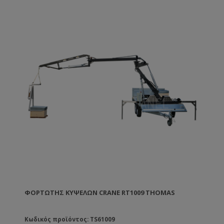
μ. αλλά το μήκος αυξάνεται από 1,80 μ. σε 2,15 μ.
Διακρίνεται για το χαμηλό κέντρο βάρους, τους
ανεξάρτητους πίσω τροχούς που του προσδίδουν
μεγάλη σταθερότητα και πρόσφυση σε κάθε τύπο
εδάφους.
ΦΟΡΤΩΤΉΣ ΚΥΨΕΛΏΝ CRANE RT1009 THOMAS
Κωδικός προϊόντος: TS61009