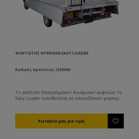
ΦΟΡΤΩΤΉΣ ΚΥΨΕΛΏΝ EASY LOADER
Κωδικός προϊόντος: IZ65060
Το απόλυτο Επαγγελματικό Ανυψωτικό κυψελών Το
Easy Loader τοποθετείται σε οποιοδήποτε φορτηγό
ή σε ρυμούλκα. Λειτουργεί με τη μπαταρία του
αυτοκινήτου. Καταλαμβάνει μόνο 25 εκ. της
καρότσας, ενώ το ύψος του κατά την κίνηση είναι
1,45 μ. και το βάρος του είναι μόνο 240 κιλά. Χάρη
στο πρωτοποριακό αυτόματο σύστημα οριζοντίωσης
μπορεί να λειτουργήσει σε οποιοδήποτε έδαφος