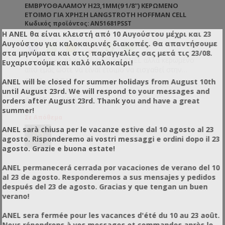
ΕΜΒΡΥΟΘΑΛΆΜΟΥ H23,1MM(9 1/8'') ΚΕΡΩΜΈΝΟ
ΈΤΟΙΜΟ ΓΙΑ ΧΡΉΣΗ LANGSTROTH HOFFMAN CELL
D5.5
Κωδικός προϊόντος: AN51681PSST
Η ANEL θα είναι κλειστή από 10 Αυγούστου μέχρι και 23
Αυγούστου για καλοκαιρινές διακοπές. Θα απαντήσουμε
στα μηνύματα και στις παραγγελίες σας μετά τις 23/08.
Το κλασικό πλαστικό πλαίσιο ANEL αλλά κερωμένο
Ευχαριστούμε και καλό καλοκαίρι!
από εμάς ώστε να είναι έτοιμο να εισχαθεί στην
κυψέλη. Το κάθε πλαίσιο κερώνεται με περίπου 70gr
€4,46 με ΦΠΑ
ANEL will be closed for summer holidays from August 10th
κερί. Πλαστικό πλαίσιο με ενσωματωμένη έγχυτη
€3,60 χωρίς ΦΠΑ
until August 23rd. We will respond to your messages and
κηρήθρα, τυπωμένη με απόλυτα εξάγωνα (5,60 χιλ.).
€4,46 με ΦΠΑ
orders after August 23rd. Thank you and have a great
Έκπτωση: 0,00%
Δεν χρειάζονται πέρασμα πιρτσινιών, σύρματος και
summer!
κηρήθρας. Δεν τα πιάνει κηρόσκορος. Δεν
Σε Απόθεμα
ξεκαρφώνουν, δεν χαλαρώνουν και δεν κρεμάνε.
ANEL sarà chiusa per le vacanze estive dal 10 agosto al 23
Στον μελιτοεξαγωγέα μπορείτε να χρησιμοποιήσετε
agosto. Risponderemo ai vostri messaggi e ordini dopo il 23
μεγαλύτερες ταχύτητες χωρίς να καταστρέφεται το
agosto. Grazie e buona estate!
πλαίσιο ή η κηρήθρα. Ιδιαίτερα χρήσιμο για σφιχτά
μέλια όπως το έλατο και η βανίλια Μαινάλου. Όλα τα
ANEL permanecerá cerrada por vacaciones de verano del 10
πλαστικά πλαίσια ANEL διατίθενται επικερωμένα ή
al 23 de agosto. Responderemos a sus mensajes y pedidos
ακέρωτα. Εάν θέλετε να κερώσετε εσείς τα πλαίσια
después del 23 de agosto. Gracias y que tengan un buen
μπορείτε ή να τα εμβαπτίσετε σε λιωμένο κερί
verano!
θερμοκρασίας 60-70ºC ή να τα κερώσετε με τη
βοήθεια ενός ρολού το οποίο βουτάτε μέσα στο
ANEL sera fermée pour les vacances d'été du 10 au 23 août.
λιωμένο κερί. TIP: Τα πλαίσια ANEL απολυμαίνονται
Nous répondrons à vos messages et commandes après le