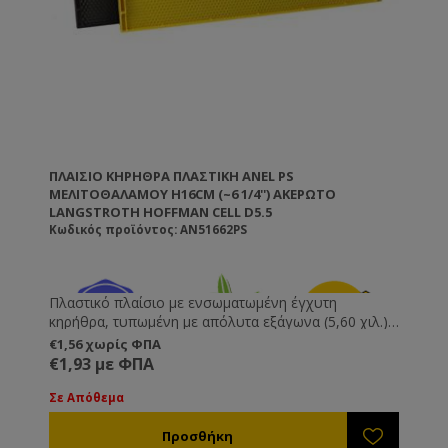
ΠΛΑΊΣΙΟ ΚΗΡΉΘΡΑ ΠΛΑΣΤΙΚΉ ANEL PS
ΜΕΛΙΤΟΘΑΛΆΜΟΥ H16CM (~6 1/4'') ΑΚΈΡΩΤΟ
LANGSTROTH HOFFMAN CELL D5.5
Κωδικός προϊόντος: AN51662PS
Πλαστικό πλαίσιο με ενσωματωμένη έγχυτη
κηρήθρα, τυπωμένη με απόλυτα εξάγωνα (5,60 χιλ.).
Δεν χρειάζονται πέρασμα πιρτσινιών, σύρματος και
€1,56 χωρίς ΦΠΑ
κηρήθρας. Δεν τα πιάνει κηρόσκορος. Δεν
€1,93 με ΦΠΑ
ξεκαρφώνουν, δεν χαλαρώνουν και δεν κρεμάνε.
Στον μελιτοεξαγωγέα μπορείτε να χρησιμοποιήσετε
Σε Απόθεμα
μεγαλύτερες ταχύτητες χωρίς να καταστρέφεται το
πλαίσιο ή η κηρήθρα. Ιδιαίτερα χρήσιμο για σφιχτά