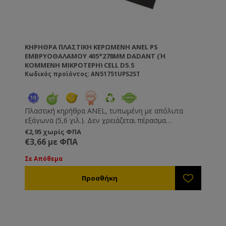
θερμοκρασία 80ºC.
ΚΗΡΉΘΡΑ ΠΛΑΣΤΙΚΉ ΚΕΡΩΜΕΝΗ ANEL PS
ΕΜΒΡΥΟΘΑΛΆΜΟΥ 405*278MM DADANT (Ή Κ
ΟΜΜΈΝΗ ΜΙΚΡΌΤΕΡΗ) CELL D5.5
Κωδικός προϊόντος: AN51751UPS2ST
Πλαστική κηρήθρα ANEL, τυπωμένη με απόλυτα
εξάγωνα (5,6 χιλ.). Δεν χρειάζεται πέρασμα
πριτσινιών και σύρματος στο πλαίσιο που θα
€2,95 χωρίς ΦΠΑ
τοποθετηθούν. Απλά προμηθευτείτε τα αντίστοιχα
€3,66 με ΦΠΑ
ξύλινα πλαίσια που διαθέτουν σχισμή και στον
κηρηθροφορέα και στο κάτω πηχάκι από εμάς.
Σε Απόθεμα
Διαφορετικά με πολύ μικρό κόπο διαμορφώστε τα
δικά σας υπάρχοντα πλαίσια ούτως ώστε να
μπορούν να δεχθούν την πλαστική κηρήθρα.
ΜΠΟΡΕΙ ΝΑ ΚΟΠΕΙ ΣΕ ΟΠΟΙΑΔΗΠΟΤΕ ΜΙΚΡΟΤΕΡΗ
ΔΙΑΣΤΑΣΗ ΕΠΙΘΥΜΕΙΤΕ - ΕΠΙΚΟΙΝΩΝΗΣΤΕ ΜΑΖΙ
ΜΑΣ!
Δεν τα πιάνει κηρόσκορος. Δεν ξεκαρφώνουν, δεν