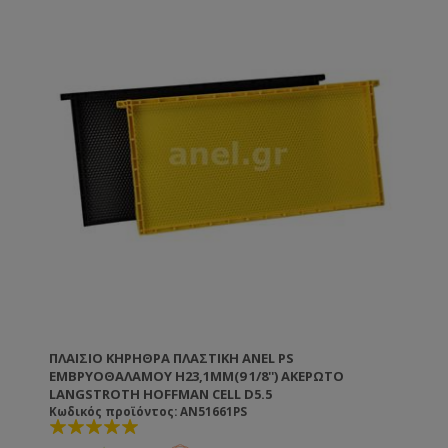
χαλαρώνουν και δεν κρεμάνε. Στον μελιτοεξαγωγέα
μπορείτε να χρησιμοποιήσετε μεγαλύτερες ταχύτητες
χωρίς να καταστρέφεται η κηρήθρα. Ιδιαίτερα χρήσιμη
για σφιχτά μέλια όπως το έλατο και η βανίλια
Μαινάλου. Όλες οι πλαστικές κηρήθρες ANEL
διατίθενται επικερωμένες ή ακέρωτες. Εάν θέλετε να
κερώσετε εσείς τις κηρήθρες μπορείτε ή να τις
εμβαπτίσετε σε λιωμένο κερί θερμοκρασίας 60-70ºC
ή να τις κερώσετε με τη βοήθεια ενός ρολού το
οποίο βουτάτε μέσα στο λιωμένο κερί.
Κατασκευασμένη από πλαστικό κατάλληλο για
τρόφιμα. TIP: Η πλαστική κηρήθρα ANEL
απολυμαίνεται σε διάλυμα καυστικής ποτάσας 5% σε
θερμοκρασία 80ºC.
ΠΛΑΊΣΙΟ ΚΗΡΉΘΡΑ ΠΛΑΣΤΙΚΉ ANEL PS
ΕΜΒΡΥΟΘΑΛΆΜΟΥ H23,1MM(9 1/8'') ΑΚΈΡΩΤΟ
LANGSTROTH HOFFMAN CELL D5.5
Κωδικός προϊόντος: AN51661PS