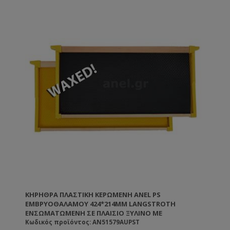
ΚΗΡΉΘΡΑ ΠΛΑΣΤΙΚΉ ΚΕΡΩΜΕΝΗ ANEL PS
ΕΜΒΡΥΟΘΑΛΆΜΟΥ 424*214MM LANGSTROTH
ΕΝΣΩΜΑΤΩΜΈΝΗ ΣΕ ΠΛΑΊΣΙΟ ΞΎΛΙΝΟ ΜΕ
ΟΡΘΟΣΤΆΤΕΣ ΠΛΑΣΤΙΚΟΎΣ
Κωδικός προϊόντος: AN51579AUPST