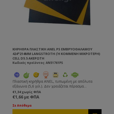
ΚΗΡΉΘΡΑ ΠΛΑΣΤΙΚΉ ANEL PS ΕΜΒΡΥΟΘΑΛΆΜΟΥ
424*214MM LANGSTROTH (Ή ΚΟΜΜΈΝΗ ΜΙΚΡΌΤΕΡΗ) C
ELL D5.5 ΑΚΈΡΩΤΗ
Κωδικός προϊόντος: AN51761PS
Πλαστική κηρήθρα ANEL, τυπωμένη με απόλυτα
εξάγωνα (5,6 χιλ.). Δεν χρειάζεται πέρασμα
πριτσινιών και σύρματος στο πλαίσιο που θα
€1,34 χωρίς ΦΠΑ
τοποθετηθούν. Απλά προμηθευτείτε τα αντίστοιχα
€1,66 με ΦΠΑ
ξύλινα πλαίσια που διαθέτουν σχισμή και στον
κηρηθροφορέα και στο κάτω πηχάκι από εμάς.
Σε Απόθεμα
Διαφορετικά με πολύ μικρό κόπο διαμορφώστε τα