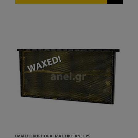
μέλια όπως το έλατο και η βανίλια Μαινάλου. Όλα τα
πλαστικά πλαίσια ANEL διατίθενται επικερωμένα ή
ακέρωτα. Εάν θέλετε να κερώσετε εσείς τα πλαίσια
μπορείτε ή να τα εμβαπτίσετε σε λιωμένο κερί
θερμοκρασίας 60-70ºC ή να τα κερώσετε με τη
βοήθεια ενός ρολού το οποίο βουτάτε μέσα στο
λιωμένο κερί. TIP: Τα πλαίσια ANEL απολυμαίνονται
σε διάλυμα καυστικής ποτάσας 5% σε θερμοκρασία
80ºC.
ΠΛΑΊΣΙΟ ΚΗΡΉΘΡΑ ΠΛΑΣΤΙΚΉ ANEL PS