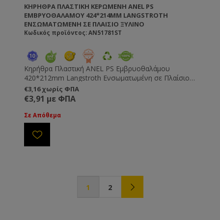
ΚΗΡΉΘΡΑ ΠΛΑΣΤΙΚΉ ΚΕΡΩΜΕΝΗ ANEL PS
ΕΜΒΡΥΟΘΑΛΆΜΟΥ 424*214MM LANGSTROTH
ΕΝΣΩΜΑΤΩΜΈΝΗ ΣΕ ΠΛΑΊΣΙΟ ΞΎΛΙΝΟ
Κωδικός προϊόντος: AN51781ST
Κηρήθρα Πλαστική ANEL PS Εμβρυοθαλάμου
420*212mm Langstroth Ενσωματωμένη σε Πλαίσιο
Ξύλινο Κερωμένη
€3,16 χωρίς ΦΠΑ
€3,91 με ΦΠΑ
Σε Απόθεμα
1
2