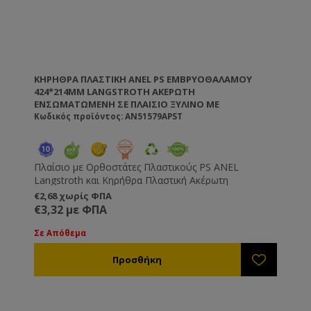
ΚΗΡΉΘΡΑ ΠΛΑΣΤΙΚΉ ANEL PS ΕΜΒΡΥΟΘΑΛΆΜΟΥ
424*214MM LANGSTROTH ΑΚΈΡΩΤΗ
ΕΝΣΩΜΑΤΩΜΈΝΗ ΣΕ ΠΛΑΊΣΙΟ ΞΎΛΙΝΟ ΜΕ
ΟΡΘΟΣΤΆΤΕΣ ΠΛΑΣΤΙΚΟΎΣ
Κωδικός προϊόντος: AN51579APST
Πλαίσιο με Ορθοστάτες Πλαστικούς PS ANEL
Langstroth και Κηρήθρα Πλαστική Ακέρωτη
€2,68 χωρίς ΦΠΑ
€3,32 με ΦΠΑ
Σε Απόθεμα