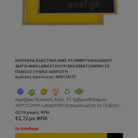
ΚΗΡΉΘΡΑ ΠΛΑΣΤΙΚΉ ANEL PS ΕΜΒΡΥΟΘΑΛΆΜΟΥ
424*214MM LANGSTROTH ΕΝΣΩΜΑΤΩΜΈΝΗ ΣΕ
ΠΛΑΊΣΙΟ ΞΎΛΙΝΟ ΑΚΈΡΩΤΗ
Κωδικός προϊόντος: AN51761ST
Κηρήθρα Πλαστική ANEL PS Εμβρυοθαλάμου
420*212mm Langstroth Ενσωματωμένη σε Πλαίσιο
Ξύλινο Ακέρωτη
€2,19 χωρίς ΦΠΑ
€2,72 με ΦΠΑ
Σε Απόθεμα