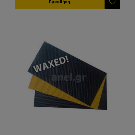
δικά σας υπάρχοντα πλαίσια ούτως ώστε να
μπορούν να δεχθούν την πλαστική κηρήθρα.
ΜΠΟΡΕΙ ΝΑ ΚΟΠΕΙ ΣΕ ΟΠΟΙΑΔΗΠΟΤΕ ΜΙΚΡΟΤΕΡΗ
ΔΙΑΣΤΑΣΗ ΕΠΙΘΥΜΕΙΤΕ - ΕΠΙΚΟΙΝΩΝΗΣΤΕ ΜΑΖΙ
ΜΑΣ!
Δεν τα πιάνει κηρόσκορος. Δεν ξεκαρφώνουν, δεν
χαλαρώνουν και δεν κρεμάνε. Στον μελιτοεξαγωγέα
μπορείτε να χρησιμοποιήσετε μεγαλύτερες ταχύτητες
χωρίς να καταστρέφεται η κηρήθρα. Ιδιαίτερα χρήσιμη
για σφιχτά μέλια όπως το έλατο και η βανίλια
Μαινάλου. Όλες οι πλαστικές κηρήθρες ANEL
διατίθενται επικερωμένες ή ακέρωτες. Εάν θέλετε να
κερώσετε εσείς τις κηρήθρες μπορείτε ή να τις
εμβαπτίσετε σε λιωμένο κερί θερμοκρασίας 60-70ºC
ή να τις κερώσετε με τη βοήθεια ενός ρολού το
οποίο βουτάτε μέσα στο λιωμένο κερί.
Κατασκευασμένη από πλαστικό κατάλληλο για
τρόφιμα. TIP: Η πλαστική κηρήθρα ANEL
απολυμαίνεται σε διάλυμα καυστικής ποτάσας 5% σε
θερμοκρασία 80ºC.