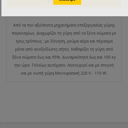
ΕΠΙΚΟΙΝΩΝΙΑ
Από τα πιο αξιόπιστα μηχανήματα επεξεργασίας γύρης
παγκοσμίως. Διαχωρίζει τη γύρη από τα ξένα σώματα με
τρεις τρόπους : με δόνηση, ρεύμα αέρα και πέρασμα
μέσα από ανοξείδωτες σήτες. Καθαρίζει τη γύρη από
ξένα σώματα έως και 95%. Δυναμικότητα έως και 100 κγ
την ώρα. Τελείως αυτόματο. Λειτουργεί και με στεγνή
και με νωπή γύρη.Μονοφασική 220 V - 110 W.