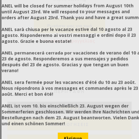
Τεμάχια / Παλέτα:
1
ANEL will be closed for summer holidays from August 10th
Τεμάχια / Πακέτο:
1
until August 23rd. We will respond to your messages and
orders after August 23rd. Thank you and have a great summ
Ρωτήστε μας για τιμή
ANEL sarà chiusa per le vacanze estive dal 10 agosto al 23
agosto. Risponderemo ai vostri messaggi e ordini dopo il 23
Κατόπιν Παραγγελίας
agosto. Grazie e buona estate!
ANEL permanecerá cerrada por vacaciones de verano del 10 a
23 de agosto. Responderemos a sus mensajes y pedidos
después del 23 de agosto. Gracias y que tengan un buen
verano!
ANEL sera fermée pour les vacances d'été du 10 au 23 août.
Nous répondrons à vos messages et commandes après le 23
ΠΕΡΙΓΡΑΦΗ
août. Merci et bon été!
ANEL ist vom 10. bis einschließlich 23. August wegen der
VIDEOS
Sommerferien geschlossen. Wir werden Ihre Nachrichten un
Bestellungen nach dem 23. August beantworten. Vielen Dan
und einen schönen Sommer!
ΑΞΙΟΛΟΓΉΣΕΙΣ