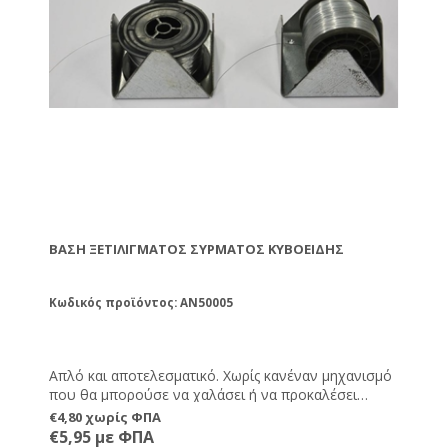
ΒΆΣΗ ΞΕΤΙΛΊΓΜΑΤΟΣ ΣΎΡΜΑΤΟΣ ΚΥΒΟΕΙΔΉΣ
Κωδικός προϊόντος: AN50005
Απλό και αποτελεσματικό. Χωρίς κανέναν μηχανισμό
που θα μπορούσε να χαλάσει ή να προκαλέσει
πρόβλημα. Κατάλληλο για τα περισσότερα καρούλια.
€4,80 χωρίς ΦΠΑ
€5,95 με ΦΠΑ