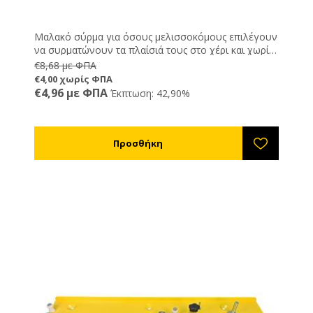
Μαλακό σύρμα για όσους μελισσοκόμους επιλέγουν
να συρματώνουν τα πλαίσιά τους στο χέρι και χωρίς
τη χρήση συσκευής συρμάτωσης.
€8,68 με ΦΠΑ
€4,00 χωρίς ΦΠΑ
€4,96 με ΦΠΑ
Έκπτωση: 42,90%