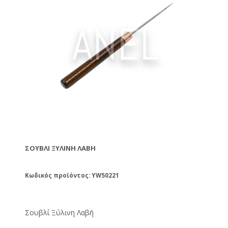
ΣΟΥΒΛΊ ΞΎΛΙΝΗ ΛΑΒΉ
Κωδικός προϊόντος: YW50221
Σουβλί Ξύλινη Λαβή