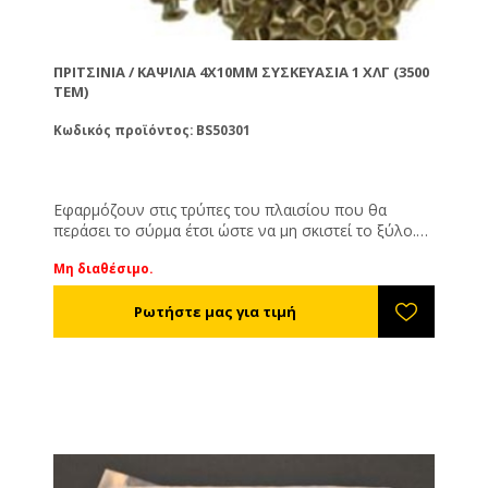
ΠΡΙΤΣΊΝΙΑ / ΚΑΨΊΛΙΑ 4X10MM ΣΥΣΚΕΥΑΣΊΑ 1 ΧΛΓ (3500
ΤΕΜ)
Κωδικός προϊόντος: BS50301
Εφαρμόζουν στις τρύπες του πλαισίου που θα
περάσει το σύρμα έτσι ώστε να μη σκιστεί το ξύλο.
Το σύρμα των πλαισίων λόγω του τεντώματος και
Μη διαθέσιμο.
λόγω του βάρους της κηρήθρας έχει την τάση να
εισχωρεί μέσα στο ξύλο. Έτσι το σύρμα χαλαρώνει
και η κηρήθρα καταστρέφεται.