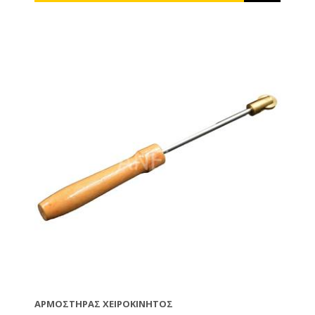
από το σύρμα θερμαίνοντας έτσι το σύρμα.
Ακουμπάμε τους ακροδέκτες στα άκρα του σύρματος
το οποίο πολύ γρήγορα θερμαίνεται και μπορεί και
λιώνει το κερί εισχωρώντας στο εσωτερικό του.
Μπορείτε να ακουμπήσετε τους ακροδέκτες του ή
στην αρχή και στο τέλος του σύρματος ή από την μία
άκρη στην άλλη. Η θερμοκρασία θα φτάσει στο
επιθυμητό σημείο ύστερα από 2`` έως 10`` ανάλογα
από το υλικό του σύρματος και τη διάμετρό του. Ο
μετασχηματιστής δεν είναι στεγανός. Δεν επιτρέπεται
η επαφή του με το νερό. Tip : Βοηθάει να έχετε το
πλαίσιο σε οριζόντια θέση και να έχετε τοποθετήσει
μία επίπεδη μη εύφλεκτη επιφάνεια από κάτω, με
μέγεθος μικρότερο του εσωτερικού του πλαισίου
έτσι ώστε να ακουμπάνε τα σύρματα πάνω. Έτσι δε
θα καταστρέψετε το τεχνητό φύλλο λόγω
υπερβολικής θέρμανσης ( λιώνει το φύλλο και
κόβεται ) και μπορείτε να ασκήσετε πίεση με το χέρι
σας!
ΑΡΜΟΣΤΉΡΑΣ ΧΕΙΡΟΚΊΝΗΤΟΣ