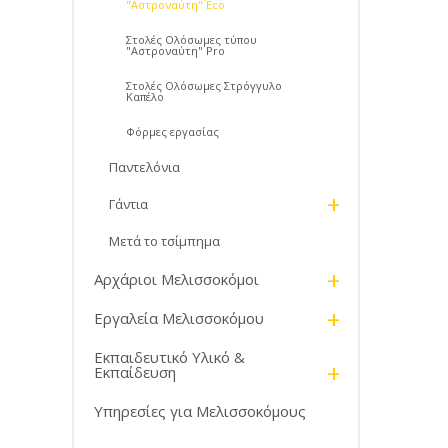
"Αστροναύτη" Eco
Στολές Ολόσωμες τύπου
"Αστροναύτη" Pro
Στολές Ολόσωμες Στρόγγυλο
Καπέλο
Φόρμες εργασίας
Παντελόνια
+
Γάντια
Μετά το τσίμπημα
+
Αρχάριοι Μελισσοκόμοι
+
Εργαλεία Μελισσοκόμου
Εκπαιδευτικό Υλικό &
+
Εκπαίδευση
Υπηρεσίες για Μελισσοκόμους