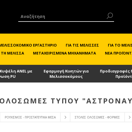
 ΜΕΛΙΣΣΟΚΟΜΙΚΌ ΕΡΓΑΣΤΉΡΙΟ
ΓΙΑ ΤΙΣ ΜΈΛΙΣΣΕΣ
ΓΙΑ ΤΟ ΜΕ
 ΤΗ ΜΈΛΙΣΣΑ
ΜΕΤΑΧΕΙΡΙΣΜΈΝΑ ΜΗΧΑΝΉΜΑΤΑ
ΝΈΑ ΠΡΟΪΌΝΤ
 Κυψέλη ANEL με
Εφαρμογή Κινητών για
Προδιαγραφές 
νωση PU
Μελισσοκόμους
Προϊόν
 ΟΛΌΣΩΜΕΣ ΤΎΠΟΥ "ΑΣΤΡΟΝΑΎ
ΡΟΥΧΙΣΜΌΣ - ΠΡΟΣΤΑΤΕΥΤΙΚΆ ΜΈΣΑ
ΣΤΟΛΈΣ ΟΛΌΣΩΜΕΣ - ΦΌΡΜΕΣ