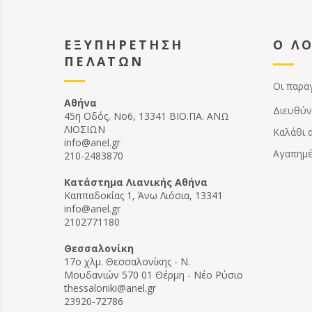
ΕΞΥΠΗΡΕΤΗΣΗ
Ο Λ
ΠΕΛΑΤΩΝ
Οι παρα
Αθήνα
Διευθύν
45η Οδός, Νο6, 13341 ΒΙΟ.ΠΑ. ΑΝΩ
ΛΙΟΣΙΩΝ
Καλάθι 
info@anel.gr
Αγαπημ
210-2483870
Kατάστημα Λιανικής Αθήνα
Καππαδοκίας 1, Άνω Λιόσια, 13341
info@anel.gr
2102771180
Θεσσαλονίκη
17ο χλμ. Θεσσαλονίκης - Ν.
Μουδανιών 570 01 Θέρμη - Νέο Ρύσιο
thessaloniki@anel.gr
23920-72786