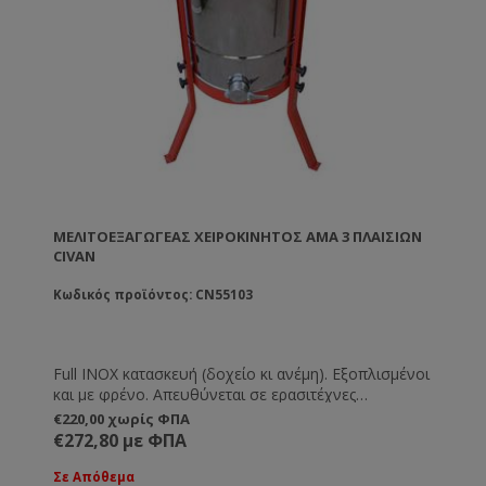
ΜΕΛΙΤΟΕΞΑΓΩΓΈΑΣ ΧΕΙΡΟΚΊΝΗΤΟΣ AMA 3 ΠΛΑΙΣΊΩΝ
CIVAN
Κωδικός προϊόντος: CN55103
Full INOX κατασκευή (δοχείο κι ανέμη). Εξοπλισμένοι
και με φρένο. Απευθύνεται σε ερασιτέχνες
μελισσοκόμους ή σε μικρά μελισσοκομεία (μέχρι 20
€220,00 χωρίς ΦΠΑ
κυψέλες). Ποιοτική κατασκευή με άνετο χειροκίνητο
€272,80 με ΦΠΑ
μηχανισμό.
Σε Απόθεμα