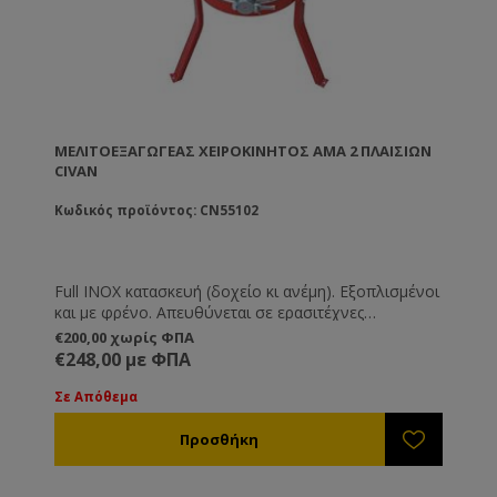
ΜΕΛΙΤΟΕΞΑΓΩΓΈΑΣ ΧΕΙΡΟΚΊΝΗΤΟΣ AMA 2 ΠΛΑΙΣΊΩΝ
CIVAN
Κωδικός προϊόντος: CN55102
Full INOX κατασκευή (δοχείο κι ανέμη). Εξοπλισμένοι
και με φρένο. Απευθύνεται σε ερασιτέχνες
μελισσοκόμους ή σε μικρά μελισσοκομεία (μέχρι 20
€200,00 χωρίς ΦΠΑ
κυψέλες). Ποιοτική κατασκευή με άνετο χειροκίνητο
€248,00 με ΦΠΑ
μηχανισμό.
Σε Απόθεμα