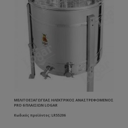
220V. Διαθέτει διάφανο καπάκι plexiglass,
ηλεκτρονικό πίνακα ελέγχου για ρύθμιση χρόνου και
στροφών, καθώς και δύο ανοξείδωτες κάνουλες για
ομαλή ροή του μελιού. Τεχνικά χαρακτηριστικά:
Χωρητικότητα: 8 πλαίσια Moter: 0.37kW Στροφές: έως
200 rpm Διάμετρος κάδου: 850mm Μέγεθος κασέτας:
270Χ480mm Τροφοδοσία: 220V / 12V Κατασκευή:
Ανοξείδωτο ατσάλι INOX 304 Εξωτερικές διαστάσεις:
περίπου 95 × 95 × 135 cm (Δ x Π x Υ)
ΜΕΛΙΤΟΕΞΑΓΩΓΈΑΣ ΗΛΕΚΤΡΙΚΌΣ ΑΝΑΣΤΡΕΦΌΜΕΝΟΣ
PRO 6 ΠΛΑΙΣΊΩΝ LOGAR
Κωδικός προϊόντος: LR55206