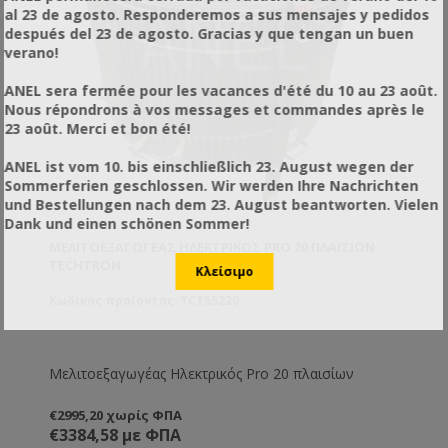
al 23 de agosto. Responderemos a sus mensajes y pedidos
después del 23 de agosto. Gracias y que tengan un buen
verano!
ANEL sera fermée pour les vacances d'été du 10 au 23 août.
Nous répondrons à vos messages et commandes après le
23 août. Merci et bon été!
ANEL ist vom 10. bis einschließlich 23. August wegen der
Sommerferien geschlossen. Wir werden Ihre Nachrichten
und Bestellungen nach dem 23. August beantworten. Vielen
Dank und einen schönen Sommer!
ΜΕΛΙΤΟΕΞΑΓΩΓΈΑΣ ΗΛΕΚΤΡΙΚΌΣ PRO 20 ΠΛΑΙΣΊΩΝ
TECHTRON
Κωδικός προϊόντος: TCT55220
Μελιτοεξαγωγέας Ηλεκτρικός Pro 20 πλαισίων
€2995,20 χωρίς ΦΠΑ
€3384,58 με ΦΠΑ