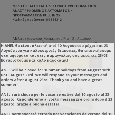
ΜΕΛΙΤΟΕΞΑΓΩΓΈΑΣ ΗΛΕΚΤΡΙΚΟΣ PRO 12 ΠΛΑΙΣΊΩΝ
ΑΝΑΣΤΡΕΦΌΜΕΝΟΣ ΑΥΤΌΜΑΤΟΣ 4
ΠΡΟΓΡΑΜΜΆΤΩΝ FULL INOX
Κωδικός προϊόντος: KGT55212
Μελιτοεξαγωγέας Ηλεκτρικος Pro 12 πλαισίων
Αναστρεφόμενος Αυτόματος 4 Προγραμμάτων FULL
Η ANEL θα είναι κλειστή από 10 Αυγούστου μέχρι και 23
INOX
Αυγούστου για καλοκαιρινές διακοπές. Θα απαντήσουμε
Διαθέσιμο
στα μηνύματα και στις παραγγελίες σας μετά τις 23/08.
Ευχαριστούμε και καλό καλοκαίρι!
ANEL will be closed for summer holidays from August 10th
until August 23rd. We will respond to your messages and
orders after August 23rd. Thank you and have a great
summer!
ANEL sarà chiusa per le vacanze estive dal 10 agosto al 23
agosto. Risponderemo ai vostri messaggi e ordini dopo il 23
agosto. Grazie e buona estate!
ANEL permanecerá cerrada por vacaciones de verano del 10