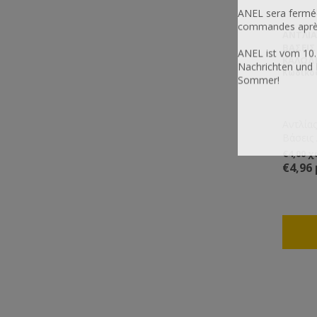
ANEL sera fermée
commandes après 
ΑΝΤΛΊΑ
ΒΆΣΕΙ
ANEL ist vom 10.
ΚΑΛΏΔ
Nachrichten und 
Κωδικό
Sommer!
Αντλία
Βάσεις
Καλώδι
€4,00 
€4,96