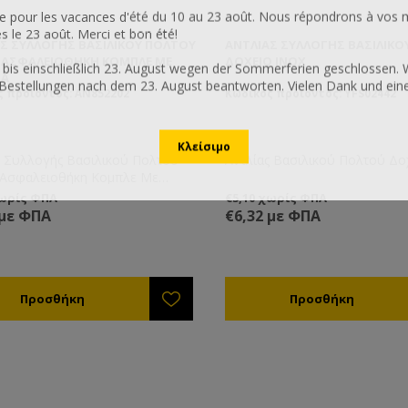
 pour les vacances d'été du 10 au 23 août. Nous répondrons à vos 
le 23 août. Merci et bon été!
Σ ΣΥΛΛΟΓΉΣ ΒΑΣΙΛΙΚΟΎ ΠΟΛΤΟΥ
ΑΝΤΛΊΑΣ ΣΥΛΛΟΓΉΣ ΒΑΣΙΛΙΚΟ
Σ ΑΣΦΑΛΕΙΟΘΉΚΗ ΚΟΜΠΛΕ ΜΕ
ΔΟΧΕΊΟ INOX
 bis einschließlich 23. August wegen der Sommerferien geschlossen. 
ΙΑ
Bestellungen nach dem 23. August beantworten. Vielen Dank und ei
ς προϊόντος: AN852202
Κωδικός προϊόντος: YFS02442
ς Συλλογής Βασιλικού Πολτου
Αντλίας Βασιλικού Πολτού Δο
 Ασφαλειοθήκη Κομπλε Με
α
χωρίς ΦΠΑ
€5,10 χωρίς ΦΠΑ
 με ΦΠΑ
€6,32 με ΦΠΑ