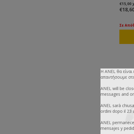
€15,00
€18,6
Σε Από
Η ANEL θα είναι
απαντήσουμε στα 
ANEL will be clo
messages and ord
ANEL sarà chiusa
ordini dopo il 23
ANEL permanecerá
mensajes y pedid