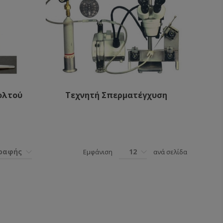
ολτού
Τεχνητή Σπερματέγχυση
γραφής
12
Εμφάνιση
ανά σελίδα