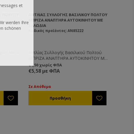
messages et
Ύ ΠΟΛΤΟΎ
ΑΝΤΛΊΑΣ ΣΥΛΛΟΓΉΣ ΒΑΣΙΛΙΚΟΎ ΠΟΛΤΟΎ
ΜΠΡΙΖΑ ΑΝΑΠΤΗΡΑ ΑΥΤΟΚΙΝΗΤΟΥ ΜΕ
Wir werden Ihre
ΚΑΛΏΔΙΑ
nen schönen
Κωδικός προϊόντος: AN85222
χείο INOX
Αντλίας Συλλογής Βασιλικού Πολτού
ΜΠΡΙΖΑ ΑΝΑΠΤΗΡΑ ΑΥΤΟΚΙΝΗΤΟΥ Με
Καλώδια
€4,50 χωρίς ΦΠΑ
€5,58 με ΦΠΑ
Σε Απόθεμα