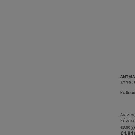
ΑΝΤΛΊΑ
ΣΎΝΔΕΣ
Κωδικός
Αντλία
Σύνδεσ
€3,90 
€4,84