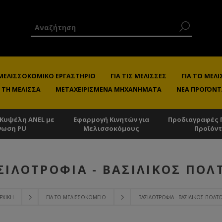
 ΜΕΛΙΣΣΟΚΟΜΙΚΌ ΕΡΓΑΣΤΉΡΙΟ
ΓΙΑ ΤΙΣ ΜΈΛΙΣΣΕΣ
ΓΙΑ ΤΟ ΜΕ
 ΤΗ ΜΈΛΙΣΣΑ
ΜΕΤΑΧΕΙΡΙΣΜΈΝΑ ΜΗΧΑΝΉΜΑΤΑ
ΝΈΑ ΠΡΟΪΌΝΤ
 Κυψέλη ANEL με
Εφαρμογή Κινητών για
Προδιαγραφές 
νωση PU
Μελισσοκόμους
Προϊόν
ΣΙΛΟΤΡΟΦΊΑ - ΒΑΣΙΛΙΚΌΣ ΠΟΛ
ΡΧΙΚΉ
ΓΙΑ ΤΟ ΜΕΛΙΣΣΟΚΟΜΕΊΟ
ΒΑΣΙΛΟΤΡΟΦΊΑ - ΒΑΣΙΛΙΚΌΣ ΠΟΛΤ