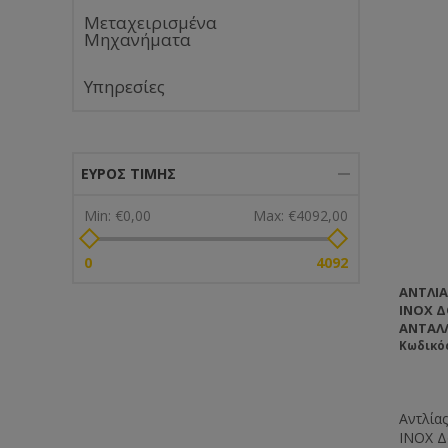
Μεταχειρισμένα
Μηχανήματα
Υπηρεσίες
ΕΎΡΟΣ ΤΙΜΉΣ
Min:
€0,00
Max:
€4092,00
0
4092
ΑΝΤΛΊΑ
INOX Δ
ΑΝΤΑΛ
Κωδικό
Αντλία
INOX Δ