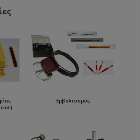
ίες
φίας
Εμβολιασμός
icot)