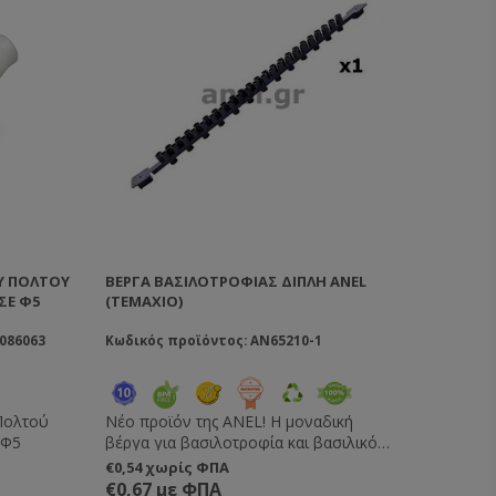
Ύ ΠΟΛΤΟΎ
ΒΈΡΓΑ ΒΑΣΙΛΟΤΡΟΦΊΑΣ ΔΙΠΛΉ ANEL
ΣΕ Φ5
(TEMAXIO)
086063
Κωδικός προϊόντος: AN65210-1
Πολτού
Νέο προϊόν της ANEL! Η μοναδική
 Φ5
βέργα για βασιλοτροφία και βασιλικό
πολτό με επιλογή αριθμού κελιών - 13
€0,54 χωρίς ΦΠΑ
κελιά για βασιλοτροφία, 40 κελιά για
€0,67 με ΦΠΑ