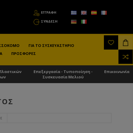
ΕΓΓΡΑΦΗ
ΣΎΝΔΕΣΗ
ΛΙΣΣΟΚΌΜΟ
ΓΙΑ ΤΟ ΣΥΣΚΕΥΑΣΤΉΡΙΟ
Α
ΠΡΟΣΦΟΡΈΣ
Πλαστικών
Επεξεργασία - Τυποποίηση -
Επικοινωνία
των
Συσκευασία Μελιού
ΤΌΣ
ΌΣ