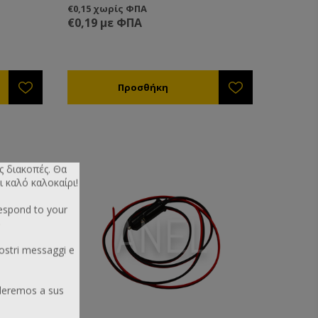
Ταχείας
€0,15 χωρίς ΦΠΑ
€0,19 με ΦΠΑ
ς διακοπές. Θα
ι καλό καλοκαίρι!
respond to your
ostri messaggi e
deremos a sus