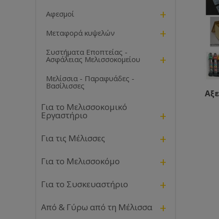
+
Αφεσμοί
+
Μεταφορά κυψελών
Συστήματα Εποπτείας -
+
Ασφάλειας Μελισσοκομείου
Μελίσσια - Παραφυάδες -
Βασίλισσες
Αξε
Για το Μελισσοκομικό
+
Εργαστήριο
+
Για τις Μέλισσες
+
Για το Μελισσοκόμο
+
Για το Συσκευαστήριο
+
Από & Γύρω από τη Μέλισσα