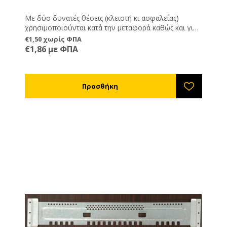
Με δύο δυνατές θέσεις (κλειστή κι ασφαλείας)
χρησιμοποιούνται κατά την μεταφορά καθώς και για
να προστατεύουν την είσοδο της κυψέλης εναντίων
€1,50 χωρίς ΦΠΑ
σφηκών, ποντικών και άλλων εισβολέων. Το
€1,86 με ΦΠΑ
πλεονέκτημα τους είναι ότι μπορούν να μένουν
μόνιμα πάνω στην κυψέλη οπότε αποφεύγετε την
πιθανότητα να χαθούν.