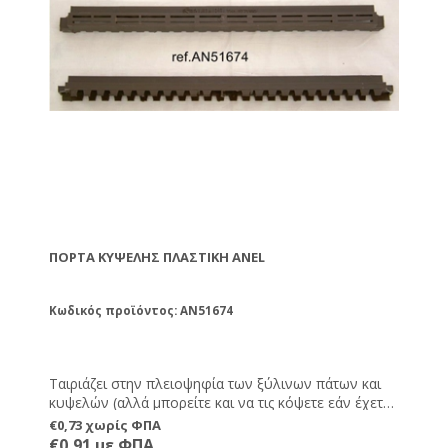
ΠΌΡΤΑ ΚΥΨΈΛΗΣ ΠΛΑΣΤΙΚΉ ANEL
Κωδικός προϊόντος: AN51674
Ταιριάζει στην πλειοψηφία των ξύλινων πάτων και
κυψελών (αλλά μπορείτε και να τις κόψετε εάν έχετε
πιο μικρές εισόδους στις κυψέλες σας). Αντικαθιστά
€0,73 χωρίς ΦΠΑ
πλήρως την παραδοσιακή ξύλινη πόρτα, αλλά έχει
€0,91 με ΦΠΑ