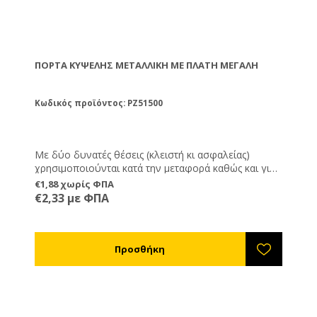
ΠΌΡΤΑ ΚΥΨΈΛΗΣ ΜΕΤΑΛΛΙΚΉ ΜΕ ΠΛΆΤΗ ΜΕΓΆΛΗ
Κωδικός προϊόντος: PZ51500
Με δύο δυνατές θέσεις (κλειστή κι ασφαλείας)
χρησιμοποιούνται κατά την μεταφορά καθώς και για
να προστατεύουν την είσοδο της κυψέλης εναντίων
€1,88 χωρίς ΦΠΑ
σφηκών, ποντικών και άλλων εισβολέων. Το
€2,33 με ΦΠΑ
πλεονέκτημα τους είναι ότι μπορούν να μένουν
μόνιμα πάνω στην κυψέλη οπότε αποφεύγετε την
πιθανότητα να χαθούν.