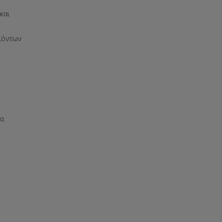
και
ϊόντων
ία