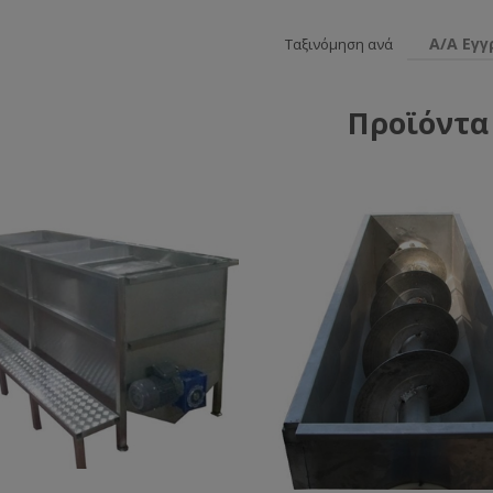
Α/Α Εγ
Ταξινόμηση ανά
Προϊόντα