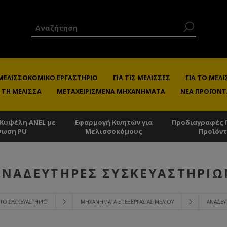
 ΜΕΛΙΣΣΟΚΟΜΙΚΌ ΕΡΓΑΣΤΉΡΙΟ
ΓΙΑ ΤΙΣ ΜΈΛΙΣΣΕΣ
ΓΙΑ ΤΟ ΜΕ
 ΤΗ ΜΈΛΙΣΣΑ
ΜΕΤΑΧΕΙΡΙΣΜΈΝΑ ΜΗΧΑΝΉΜΑΤΑ
ΝΈΑ ΠΡΟΪΌΝΤ
 Κυψέλη ANEL με
Εφαρμογή Κινητών για
Προδιαγραφές 
νωση PU
Μελισσοκόμους
Προϊόν
ΑΝΑΔΕΥΤΉΡΕΣ ΣΥΣΚΕΥΑΣΤΗΡΊΩ
 ΤΟ ΣΥΣΚΕΥΑΣΤΉΡΙΟ
ΜΗΧΑΝΉΜΑΤΑ ΕΠΕΞΕΡΓΑΣΊΑΣ ΜΕΛΙΟΎ
ΑΝΑΔΕΥ