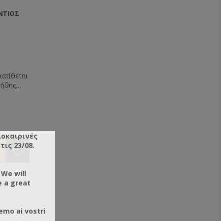
ΝΤΙΟΣ
ιατίθεται
νήθης
εκ. αλλά
δικές σας
 ρεύμα,
λοκαιρινές
ις 23/08.
 We will
e a great
emo ai vostri