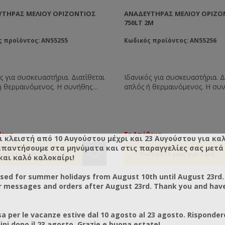
ΥΤΉΡΑΣ ΜΕΛΙΟΎ ΟΡΙΖΌΝΤΙΟΣ
ΑΝΑΔΕΥΤΉΡΑΣ ΜΕΛΙΟΎ ΟΡΙΖΌ
750LT 2M
ς προϊόντος: AN55255
Κωδικός προϊόντος: AN55256
ς για συσκευαστήρια. Διατίθεται
Ιδανικός για συσκευαστήρια. Δ
ή θερμαινόμενος. Η συνήθης
απλός ή θερμαινόμενος. Η συ
η είναι 3,00*0,40*0,60εκ. αλλά
διάσταση είναι 2,00*0,40*0,60
υέλικτος και μπορεί να
είναι ευέλικτος και μπορεί να
υαστεί ανάλογα με τις δικές σας
κατασκευαστεί ανάλογα με τις 
. 2Hp μοτέρ, τριφασικό ρεύμα,
ανάγκες. 2Hp μοτέρ, τριφασικό
.
140rpm.
θεμα
Σε Απόθεμα
ι κλειστή από 10 Αυγούστου μέχρι και 23 Αυγούστου για κα
απαντήσουμε στα μηνύματα και στις παραγγελίες σας μετά τ
και καλό καλοκαίρι!
osed for summer holidays from August 10th until August 23rd.
r messages and orders after August 23rd. Thank you and hav
a per le vacanze estive dal 10 agosto al 23 agosto. Risponder
ni dopo il 23 agosto. Grazie e buona estate!