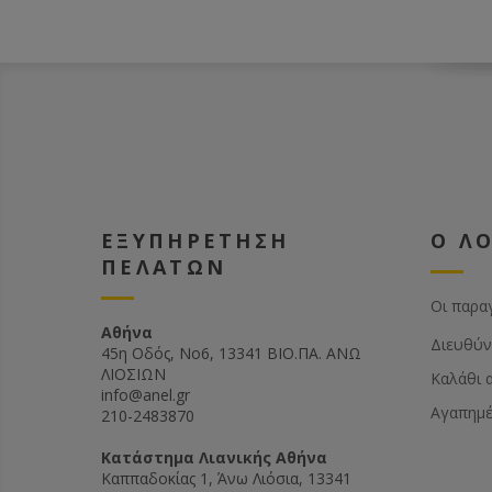
ΕΞΥΠΗΡΕΤΗΣΗ
Ο Λ
ΠΕΛΑΤΩΝ
Οι παρα
Αθήνα
Διευθύν
45η Οδός, Νο6, 13341 ΒΙΟ.ΠΑ. ΑΝΩ
ΛΙΟΣΙΩΝ
Καλάθι 
info@anel.gr
Αγαπημ
210-2483870
Kατάστημα Λιανικής Αθήνα
Καππαδοκίας 1, Άνω Λιόσια, 13341