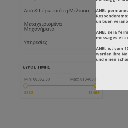
+
Από & Γύρω από τη Μέλισσα
ANEL permanece
Responderemos 
un buen verano
Μεταχειρισμένα
Μηχανήματα
ANEL sera ferm
messages et co
Υπηρεσίες
ANEL ist vom 1
werden Ihre Na
und einen sch
ΕΎΡΟΣ ΤΙΜΉΣ
Min:
€8352,00
Max:
€13469,00
8352
13469