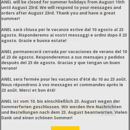
ANEL will be closed for summer holidays from August 10th
until August 23rd. We will respond to your messages and
orders after August 23rd. Thank you and have a great
summer!
ANEL sarà chiusa per le vacanze estive dal 10 agosto al 23
agosto. Risponderemo ai vostri messaggi e ordini dopo il 23
ΓΡΑΜΜΉ ΣΥΣΚΕΥΑΣΊΑΣ ΜΣ ΛΈΣΒΟΥ
agosto. Grazie e buona estate!
ANEL permanecerá cerrada por vacaciones de verano del 10
Κωδικός προϊόντος: AN7103
al 23 de agosto. Responderemos a sus mensajes y pedidos
después del 23 de agosto. Gracias y que tengan un buen
verano!
Γραμμή Συσκευασίας ΜΣ Λέσβου.
ANEL sera fermée pour les vacances d'été du 10 au 23 août.
Nous répondrons à vos messages et commandes après le
€0,00
23 août. Merci et bon été!
Σε Απόθεμα
ANEL ist vom 10. bis einschließlich 23. August wegen der
Sommerferien geschlossen. Wir werden Ihre Nachrichten
und Bestellungen nach dem 23. August beantworten. Vielen
Dank und einen schönen Sommer!