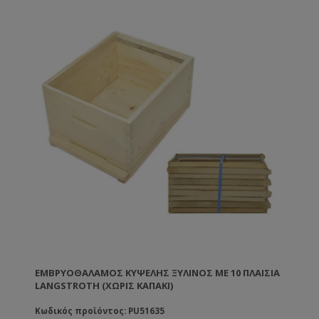
ΕΜΒΡΥΟΘΆΛΑΜΟΣ ΚΥΨΈΛΗΣ ΞΎΛΙΝΟΣ ΜΕ 10 ΠΛΑΊΣΙΑ
LANGSTROTH (ΧΩΡΊΣ ΚΑΠΆΚΙ)
Κωδικός προϊόντος: PU51635