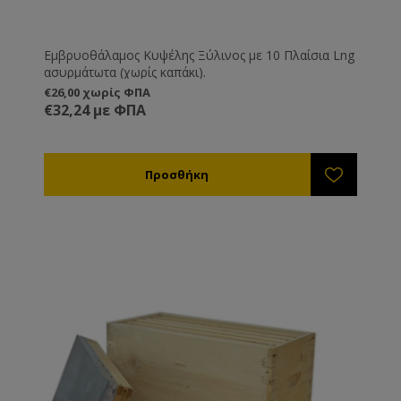
Εμβρυοθάλαμος Κυψέλης Ξύλινος με 10 Πλαίσια Lng
ασυρμάτωτα (χωρίς καπάκι).
€26,00 χωρίς ΦΠΑ
€32,24 με ΦΠΑ