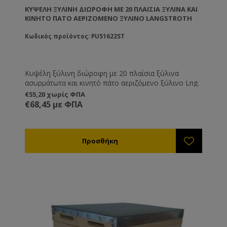
ΚΥΨΈΛΗ ΞΎΛΙΝΗ ΔΙΏΡΟΦΗ ΜΕ 20 ΠΛΑΊΣΙΑ ΞΥΛΙΝΑ ΚΑΙ
ΚΙΝΗΤΌ ΠΆΤΟ ΑΕΡΙΖΌΜΕΝΟ ΞΎΛΙΝΟ LANGSTROTH
Κωδικός προϊόντος: PU51622ST
Κυψέλη ξύλινη διώροφη με 20 πλαίσια ξύλινα
ασυρμάτωτα και κινητό πάτο αεριζόμενο ξύλινο Lng.
€55,20 χωρίς ΦΠΑ
€68,45 με ΦΠΑ