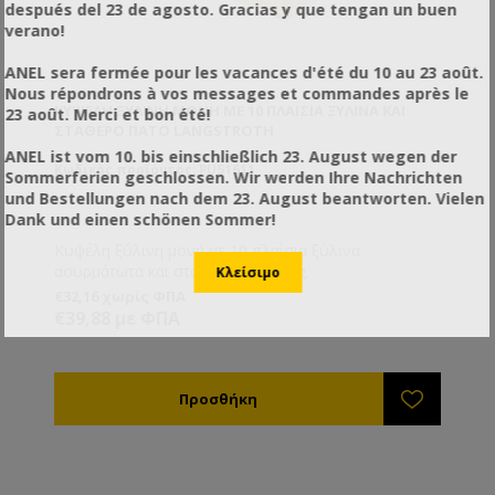
después del 23 de agosto. Gracias y que tengan un buen
verano!
ANEL sera fermée pour les vacances d'été du 10 au 23 août.
Nous répondrons à vos messages et commandes après le
ΚΥΨΈΛΗ ΞΎΛΙΝΗ ΜΟΝΉ ΜΕ 10 ΠΛΑΊΣΙΑ ΞΥΛΙΝΑ ΚΑΙ
23 août. Merci et bon été!
ΣΤΑΘΕΡΌ ΠΆΤΟ LANGSTROTH
ANEL ist vom 10. bis einschließlich 23. August wegen der
Κωδικός προϊόντος: PU51611
Sommerferien geschlossen. Wir werden Ihre Nachrichten
und Bestellungen nach dem 23. August beantworten. Vielen
Dank und einen schönen Sommer!
Κυψέλη ξύλινη μονή με 10 πλαίσια ξύλινα
ασυρμάτωτα και σταθερό πάτο Lng.
€32,16 χωρίς ΦΠΑ
€39,88 με ΦΠΑ