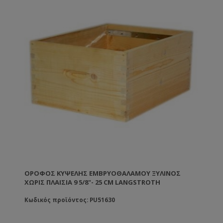
ΌΡΟΦΟΣ ΚΥΨΈΛΗΣ ΕΜΒΡΥΟΘΑΛΆΜΟΥ ΞΎΛΙΝΟΣ
ΧΩΡΊΣ ΠΛΑΊΣΙΑ 9 5/8"- 25 CM LANGSTROTH
Κωδικός προϊόντος: PU51630