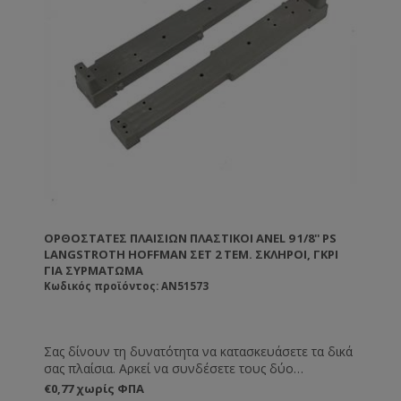
Rotary wall mount
Barrier cards
Attachment for the queen bee
Pollen collector
Propolis collector
Inhalation set
Honey collector
Bee venom set
ΟΡΘΟΣΤΆΤΕΣ ΠΛΑΙΣΊΩΝ ΠΛΑΣΤΙΚΟΊ ANEL 9 1/8'' PS
LANGSTROTH HOFFMAN ΣΕΤ 2 ΤΕΜ. ΣΚΛΗΡΟΙ, ΓΚΡΙ
ΓΙΑ ΣΥΡΜΆΤΩΜΑ
Κωδικός προϊόντος: AN51573
Σας δίνουν τη δυνατότητα να κατασκευάσετε τα δικά
σας πλαίσια. Αρκεί να συνδέσετε τους δύο
ορθοστάτες με το κάτω και πάνω πηχάκι (τα οποία
€0,77 χωρίς ΦΠΑ