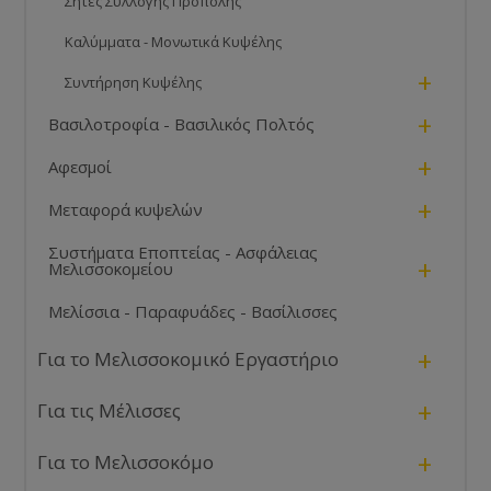
Σήτες Συλλογής Πρόπολης
Καλύμματα - Μονωτικά Κυψέλης
+
Συντήρηση Κυψέλης
+
Βασιλοτροφία - Βασιλικός Πολτός
+
Αφεσμοί
+
Μεταφορά κυψελών
Συστήματα Εποπτείας - Ασφάλειας
+
Μελισσοκομείου
Μελίσσια - Παραφυάδες - Βασίλισσες
+
Για το Μελισσοκομικό Εργαστήριο
+
Για τις Μέλισσες
+
Για το Μελισσοκόμο