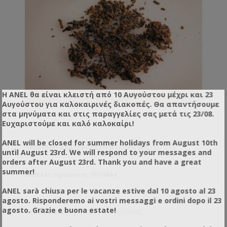
Η ANEL θα είναι κλειστή από 10 Αυγούστου μέχρι και 23
Αυγούστου για καλοκαιρινές διακοπές. Θα απαντήσουμε
στα μηνύματα και στις παραγγελίες σας μετά τις 23/08.
Ευχαριστούμε και καλό καλοκαίρι!
ANEL will be closed for summer holidays from August 10th
ΠΡΌΠΟΛΗ ΑΚΑΤΈΡΓΑΣΤΗ B (ΤΙΜΉ ΚΙΛΟΎ)
until August 23rd. We will respond to your messages and
orders after August 23rd. Thank you and have a great
summer!
Κωδικός προϊόντος: PP10AA4
ANEL sarà chiusa per le vacanze estive dal 10 agosto al 23
agosto. Risponderemo ai vostri messaggi e ordini dopo il 23
agosto. Grazie e buona estate!
Ακατέργαστη πρόπολη Β΄ ποιότητας.