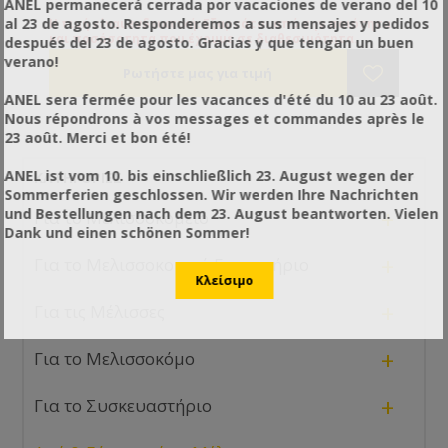
ANEL permanecerá cerrada por vacaciones de verano del 10
al 23 de agosto. Responderemos a sus mensajes y pedidos
Η τιμή είναι ενδεικτική. Εξαρτάται από την ποιότητα
και ποσόσοτητα που έχουμε σε διαθεσιμότητα.
después del 23 de agosto. Gracias y que tengan un buen
verano!
ANEL sera fermée pour les vacances d'été du 10 au 23 août.
Nous répondrons à vos messages et commandes après le
23 août. Merci et bon été!
ANEL ist vom 10. bis einschließlich 23. August wegen der
ΚΑΤΗΓΟΡΊΕΣ
Sommerferien geschlossen. Wir werden Ihre Nachrichten
+
und Bestellungen nach dem 23. August beantworten. Vielen
Για το Μελισσοκομείο
Dank und einen schönen Sommer!
+
Για το Μελισσοκομικό Εργαστήριο
+
Για τις Μέλισσες
+
Για το Μελισσοκόμο
+
Για το Συσκευαστήριο