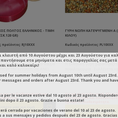
ΚΌΣ ΠΟΛΤΌΣ ΕΛΛΗΝΙΚΌΣ - ΤΙΜΉ
ΓΎΡΗ ΝΩΠΉ ΚΑΤΕΨΥΓΜΈΝΗ Α 
ΣΚ.120 GR)
ΚΙΛΟΎ)
 προϊόντος: RJ10XXX
Κωδικός προϊόντος: PL10XXX
ι κλειστή από 10 Αυγούστου μέχρι και 23 Αυγούστου για κα
απαντήσουμε στα μηνύματα και στις παραγγελίες σας μετά τ
κός Βασιλικός πολτός. Το θαύμα
Η Ελληνική γύρη χαρακτηρίζετ
και καλό καλοκαίρι!
ης με την εγγύηση της ANEL. Οι
ποικιλομορφία . Συλλέγεται καθημερινά
τες μας πέραν του ότι είναι
, καθαρίζεται και αφού αφαιρε
osed for summer holidays from August 10th until August 23rd.
μένοι ελέγχονται συνεχώς για τη
πλεονάζουσα υγρασία ( ώστε 
r messages and orders after August 23rd. Thank you and hav
τητα του προϊόντος. Μπορείτε να
σβολιάσει ) καταψύχεται . Η γύρη που
έβαιοι πως ο φρέσκος ή
προσφέρουμε είναι 100% Ελλ
κατεψυγμένος ( το χειμώνα )
παραγωγούς που σέβονται κι
 μας για διαθεσιμότητα και
Η τιμή είναι ενδεικτική. Εξαρτ
a per le vacanze estive dal 10 agosto al 23 agosto. Risponder
παράδοσης.
την ποιότητα και ποσόσοτητα
κός πολτός που σας διαθέτουμε
τη δουλειά τους. Διακινείται
ni dopo il 23 agosto. Grazie e buona estate!
έχουμε σε διαθεσιμότητα.
λληνικής παραγωγής.
καταψυγμένη. Η Α ποιότητα συ
από μεγαλύτερη ποικιλία λου
rá cerrada por vacaciones de verano del 10 al 23 de agosto.
από ότι η Β ποιότητα .
a sus mensajes y pedidos después del 23 de agosto. Gracias