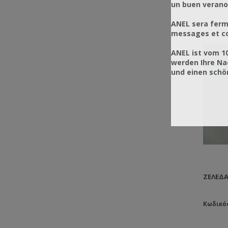
un buen verano
ANEL sera ferm
messages et co
ANEL ist vom 1
werden Ihre Na
und einen sch
ΖΕΛΕΔΆ
Κωδικό