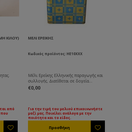
ΜΉ ΚΙΛΟΎ)
ΜΈΛΙ ΕΡΕΊΚΗΣ
Κωδικός προϊόντος: HE10XXX
ητας.
Μέλι Ερείκης Ελληνικής παραγωγής και
συλλογής. Διατίθεται σε δοχεία
μεταφοράς μελιού των 25-27 Kg. Όλα τα
€0,00
μέλια συνοδεύονται από τις βασικές
εξετάσεις τους. Εάν επιθυμείτε κάποια
ειδική εξέταση μπορεί να γίνει με την
ανάλογη επιβάρυνση.
άται από
Για την τιμή του μελιού επικοινωνήστε
 που
μαζί μας. Ποικίλει ανάλογα με την
Για την τιμή των διαφόρων ειδών
ποιότητα και το είδος.
μελιού παρακαλούμε επικοινωνήστε
μαζί μας. Οι τιμές ποικίλουν ανάλογα με
την ποιότητα και το είδος του μελιού.