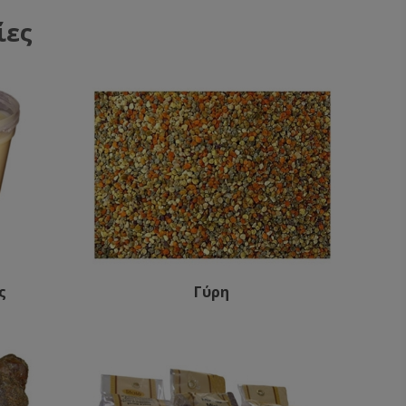
ίες
ς
Γύρη