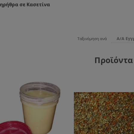
ηρήθρα σε Κασετίνα
Α/Α Εγ
Ταξινόμηση ανά
Προϊόντα