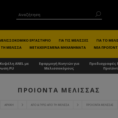
 ΜΕΛΙΣΣΟΚΟΜΙΚΌ ΕΡΓΑΣΤΉΡΙΟ
ΓΙΑ ΤΙΣ ΜΈΛΙΣΣΕΣ
ΓΙΑ ΤΟ ΜΕ
 ΤΗ ΜΈΛΙΣΣΑ
ΜΕΤΑΧΕΙΡΙΣΜΈΝΑ ΜΗΧΑΝΉΜΑΤΑ
ΝΈΑ ΠΡΟΪΌΝΤ
 Κυψέλη ANEL με
Εφαρμογή Κινητών για
Προδιαγραφές 
νωση PU
Μελισσοκόμους
Προϊόν
ΠΡΟΙΌΝΤΑ ΜΈΛΙΣΣΑΣ
ΑΡΧΙΚΉ
ΑΠΌ & ΓΎΡΩ ΑΠΌ ΤΗ ΜΈΛΙΣΣΑ
ΠΡΟΙΌΝΤΑ ΜΈΛΙΣΣΑΣ