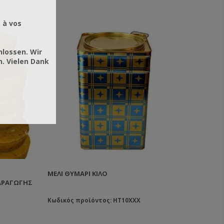
 à vos
hlossen. Wir
. Vielen Dank
ΜΈΛΙ ΘΥΜΆΡΙ ΚΙΛΟ
ΑΡΑΓΩΓΉΣ
Κωδικός προϊόντος: HT10XXX