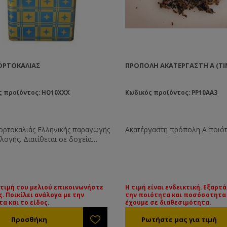
ΟΡΤΟΚΑΛΙΆΣ
ΠΡΌΠΟΛΗ ΑΚΑΤΈΡΓΑΣΤΗ Α (ΤΙ
ς προϊόντος: HO10XXX
Κωδικός προϊόντος: PP10AA3
ορτοκαλιάς Ελληνικής παραγωγής
Ακατέργαστη πρόπολη Α΄ ποιότ
λογής. Διατίθεται σε δοχεία
ς μελιού των 25-27 Kg. Όλα τα
υνοδεύονται από τις βασικές
ις τους. Εάν επιθυμείτε κάποια
εξέταση μπορεί να γίνει με την
η επιβάρυνση.
 τιμή του μελιού επικοινωνήστε
Η τιμή είναι ενδεικτική. Εξαρτ
ς. Ποικίλει ανάλογα με την
την ποιότητα και ποσόσοτητα
ν τιμή των διαφόρων ειδών
α και το είδος.
έχουμε σε διαθεσιμότητα.
 παρακαλούμε επικοινωνήστε
ς. Οι τιμές ποικίλουν ανάλογα με
ότητα και το είδος του μελιού.