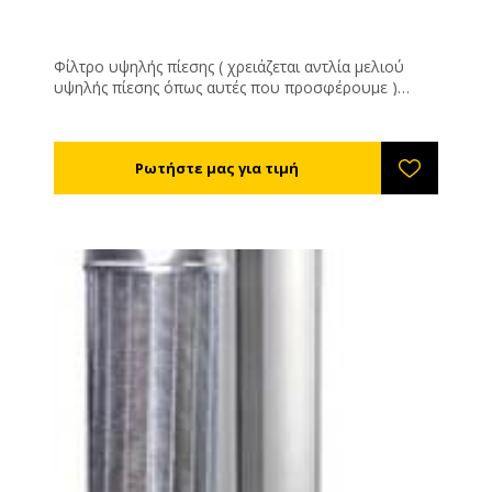
Φίλτρο υψηλής πίεσης ( χρειάζεται αντλία μελιού
υψηλής πίεσης όπως αυτές που προσφέρουμε )
Κατασκευασμένο εξολοκλήρου από ανοξείδωτο
χάλυβα αυτό το φίλτρο έχει απεριόριστη διάρκεια
ζωής. Αποτελείτε από : Το εξωτερικό ΙΝΟΧ
κουβούκλιο Το αφαιρούμενο φίλτρο Την τάπα
ασφάλιση με το περικόχλιο της Το μέλι μπαίνει μέσα
στο φίλτρο και βγαίνει εσωτερικά από τα πλευρικά
τοιχώματα όπου ωθείτε καθαρό προς την έξοδο