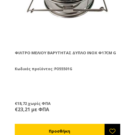
ΦΊΛΤΡΟ ΜΕΛΙΟΎ ΒΑΡΎΤΗΤΑΣ ΔΥΠΛΌ ΙΝΟΧ Φ17CM G
Κωδικός προϊόντος: PO55501G
€18,72 χωρίς ΦΠΑ
€23,21 με ΦΠΑ