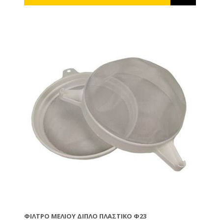
ΦΊΛΤΡΟ ΜΕΛΙΟΎ ΔΙΠΛΌ ΠΛΑΣΤΙΚΌ Φ23