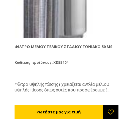
ΦΊΛΤΡΟ ΜΕΛΙΟΎ ΤΕΛΙΚΟΎ ΣΤΑΔΊΟΥ ΓΩΝΙΑΚΌ 50 MS
Κωδικός προϊόντος: XD55404
Φίλτρο υψηλής πίεσης ( χρειάζεται αντλία μελιού
υψηλής πίεσης όπως αυτές που προσφέρουμε ).
Κατασκευασμένο εξ' ολοκλήρου από ανοξείδωτο
χάλυβα αυτό το φίλτρο έχει απεριόριστη διάρκεια
ζωής. Αποτελείται από: Το εξωτερικό ΙΝΟΧ
κουβούκλιο. Το αφαιρούμενο φίλτρο. Την τάπα
ασφάλισης με το περικόχλιό της. Το μέλι μπαίνει
μέσα στο φίλτρο και βγαίνει εσωτερικά από τα
πλευρικά τοιχώματα όπου ωθείται καθαρό προς την