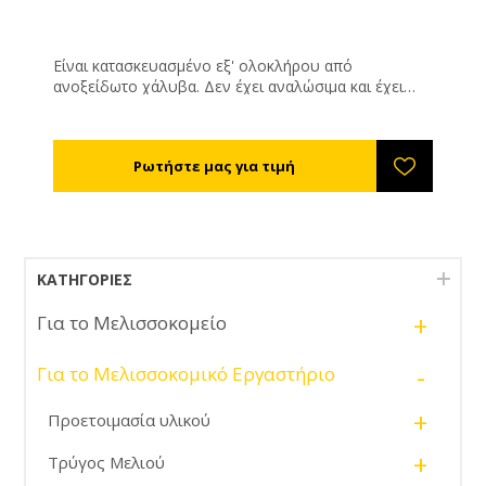
Είναι κατασκευασμένο εξ' ολοκλήρου από
ανοξείδωτο χάλυβα. Δεν έχει αναλώσιμα και έχει
απεριόριστη διάρκεια ζωής. Για τη λειτουργία του
χρειάζεται πίεση από αντλία και συνδυάζεται πολύ
καλά με τις αντλίες μελιού που διαθέτουμε. Ο
καθαρισμός του είναι πολύ εύκολος και γίνεται με
την εμβάπτιση του εσωτερικού φίλτρου. Οι διατομές
φιλτραρίσματος ποικίλουν και μπορεί να είναι 10,
100, 200 ή 500ms (επιλογή κατά την παραγγελία). Τα
άκρα του έχουν διατομή 1 ½’’ Αποτελείται από: • Το
εξωτερικό ΙΝΟΧ κουβούκλιο • Το αφαιρούμενο
ΚΑΤΗΓΟΡΊΕΣ
φίλτρο • Την τάπα ασφάλισης με το περικόχλιό της •
Το μέλι μπαίνει μέσα στο φίλτρο και βγαίνει
+
Για το Μελισσοκομείο
εσωτερικά από τα πλευρικά τοιχώματα όπου ωθείται
καθαρό προς την έξοδο.
-
Για το Μελισσοκομικό Εργαστήριο
+
Προετοιμασία υλικού
+
Τρύγος Μελιού