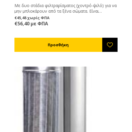
Με δυο στάδια φιλτραρίσματος (χοντρό-ψιλό) για να
μην μπλοκάρουν από τα ξένα σώματα. Είναι
εξοπλισμένα με μεταβλητούς βραχίονες στήριξης για
€45,48 χωρίς ΦΠΑ
να ταιριάζουν πάνω στα δοχεία μελιού.
€56,40 με ΦΠΑ