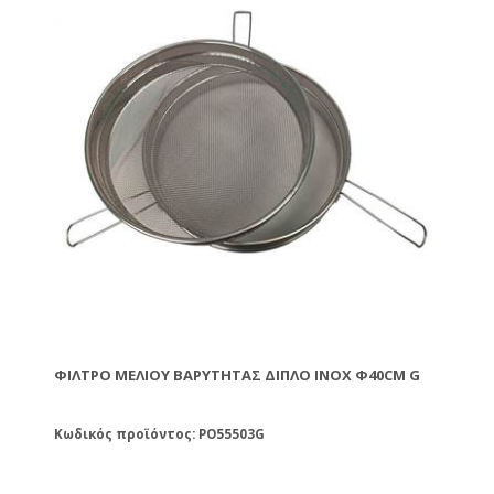
ΦΊΛΤΡΟ ΜΕΛΙΟΎ ΒΑΡΎΤΗΤΑΣ ΔΙΠΛΌ ΙΝΟΧ Φ40CM G
Κωδικός προϊόντος: PO55503G