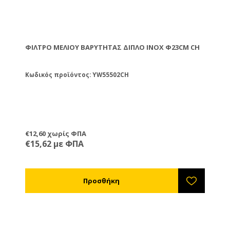
ΦΊΛΤΡΟ ΜΕΛΙΟΎ ΒΑΡΎΤΗΤΑΣ ΔΙΠΛΌ ΙΝΟΧ Φ23CM CH
Κωδικός προϊόντος: YW55502CH
€12,60 χωρίς ΦΠΑ
€15,62 με ΦΠΑ