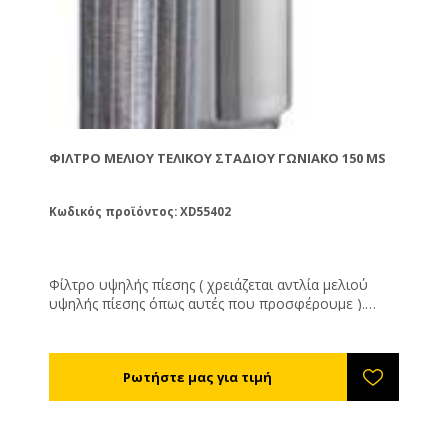
ΦΊΛΤΡΟ ΜΕΛΙΟΎ ΤΕΛΙΚΟΎ ΣΤΑΔΊΟΥ ΓΩΝΙΑΚΌ 150 MS
Κωδικός προϊόντος: XD55402
Φίλτρο υψηλής πίεσης ( χρειάζεται αντλία μελιού
υψηλής πίεσης όπως αυτές που προσφέρουμε ).
Κατασκευασμένο εξ' ολοκλήρου από ανοξείδωτο
χάλυβα αυτό το φίλτρο έχει απεριόριστη διάρκεια
ζωής. Αποτελείται από: Το εξωτερικό ΙΝΟΧ
κουβούκλιο. Το αφαιρούμενο φίλτρο. Την τάπα
ασφάλιση με το περικόχλιό της. Το μέλι μπαίνει μέσα
στο φίλτρο και βγαίνει εσωτερικά από τα πλευρικά
τοιχώματα όπου ωθείται καθαρό προς την έξοδο.