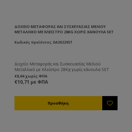
ΔΟΧΕΊΟ ΜΕΤΑΦΟΡΆΣ ΚΑΙ ΣΥΣΚΕΥΑΣΊΑΣ ΜΕΛΙΟΎ
ΜΕΤΑΛΛΙΚΌ ΜΕ ΚΛΕΊΣΤΡΟ 28KG ΧΩΡΊΣ ΚΆΝΟΥΛΑ SET
Κωδικός προϊόντος: DA30229ST
Δοχείο Μεταφοράς και Συσκευασίας Μελιού
Μεταλλικό με Κλείστρο 28Kg χωρίς κάνουλα SET
€8,64 χωρίς ΦΠΑ
€10,71 με ΦΠΑ