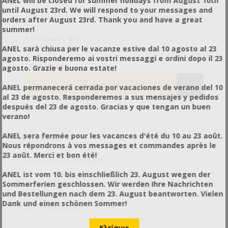
ANEL will be closed for summer holidays from August 10th
until August 23rd. We will respond to your messages and
Πλαστικό δοχείο μεταφοράς μελιού, χωρητικότητας
orders after August 23rd. Thank you and have a great
24kg.
summer!
€4,10 χωρίς ΦΠΑ
€5,08 με ΦΠΑ
ANEL sarà chiusa per le vacanze estive dal 10 agosto al 23
agosto. Risponderemo ai vostri messaggi e ordini dopo il 23
Σε Απόθεμα
agosto. Grazie e buona estate!
ANEL permanecerá cerrada por vacaciones de verano del 10
al 23 de agosto. Responderemos a sus mensajes y pedidos
después del 23 de agosto. Gracias y que tengan un buen
verano!
ANEL sera fermée pour les vacances d'été du 10 au 23 août.
ΚΑΤΗΓΟΡΊΕΣ
Nous répondrons à vos messages et commandes après le
23 août. Merci et bon été!
+
Για το Μελισσοκομείο
ANEL ist vom 10. bis einschließlich 23. August wegen der
+
Για το Μελισσοκομικό Εργαστήριο
Sommerferien geschlossen. Wir werden Ihre Nachrichten
und Bestellungen nach dem 23. August beantworten. Vielen
Dank und einen schönen Sommer!
+
Για τις Μέλισσες