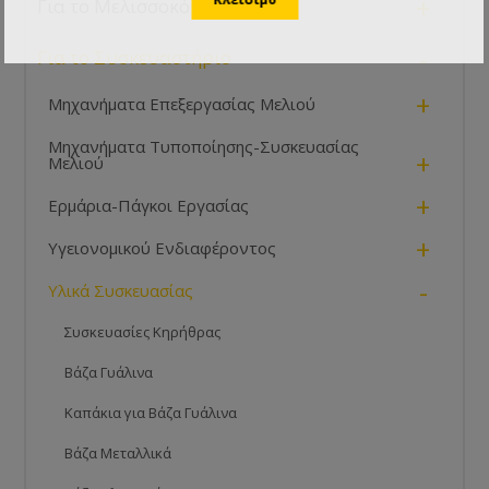
+
Για το Μελισσοκόμο
-
Για το Συσκευαστήριο
+
Μηχανήματα Επεξεργασίας Μελιού
Μηχανήματα Τυποποίησης-Συσκευασίας
+
Μελιού
+
Ερμάρια-Πάγκοι Εργασίας
+
Υγειονομικού Ενδιαφέροντος
-
Υλικά Συσκευασίας
Συσκευασίες Κηρήθρας
Βάζα Γυάλινα
Καπάκια για Βάζα Γυάλινα
Βάζα Μεταλλικά