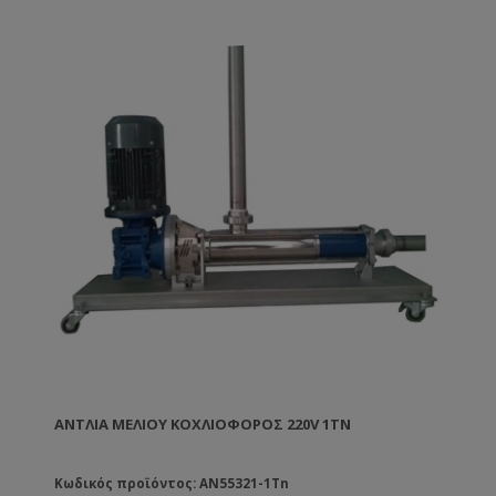
ΑΝΤΛΊΑ ΜΕΛΙΟΎ ΚΟΧΛΙΟΦΌΡΟΣ 220V 1TN
Κωδικός προϊόντος: AN55321-1Tn