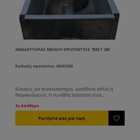
ΑΝΑΔΕΥΤΉΡΑΣ ΜΕΛΙΟΎ ΟΡΙΖΌΝΤΙΟΣ 750LT 2M
Κωδικός προϊόντος: AN55256
Ιδανικός για συσκευαστήρια. Διατίθεται απλός ή
θερμαινόμενος. Η συνήθης διάσταση είναι
2,00*0,40*0,60εκ. αλλά είναι ευέλικτος και μπορεί να
Σε Απόθεμα
κατασκευαστεί ανάλογα με τις δικές σας ανάγκες. 2Hp
μοτέρ, τριφασικό ρεύμα, 140rpm.