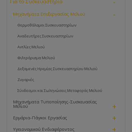
-
Για το Συσκευαστήριο
-
Μηχανήματα Επεξεργασίας Μελιού
Θερμοθάλαμοι Συσκευαστηρίων
Αναδευτήρες Συσκευαστηρίων
Αντλίες Μελιού
Φιλτράρισμα Μελιού
Δεξαμενές Ηρεμίας Συσκευαστηρίου Μελιού
Ζυγαριές
Σύνδεσμοι και Σωληνώσεις Μεταφοράς Μελιού
Μηχανήματα Τυποποίησης-Συσκευασίας
+
Μελιού
+
Ερμάρια-Πάγκοι Εργασίας
+
Υγειονομικού Ενδιαφέροντος