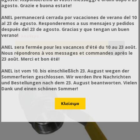
agosto. Grazie e buona estate!
ANEL permanecerá cerrada por vacaciones de verano del 10
Αντλία Μελιού Κοχλιοφόρος 380V 2Tn
al 23 de agosto. Responderemos a sus mensajes y pedidos
después del 23 de agosto. Gracias y que tengan un buen
verano!
Σε Απόθεμα
ANEL sera fermée pour les vacances d'été du 10 au 23 août.
Nous répondrons à vos messages et commandes après le
23 août. Merci et bon été!
ANEL ist vom 10. bis einschließlich 23. August wegen der
Sommerferien geschlossen. Wir werden Ihre Nachrichten
und Bestellungen nach dem 23. August beantworten. Vielen
Dank und einen schönen Sommer!