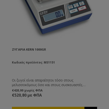
ΖΥΓΑΡΙΆ KERN 1000GR
Κωδικός προϊόντος: MS1151
Οι ζυγοί είναι απαραίτητοι τόσο στους
μελισσοκόμους όσο και στους συσκευαστές.
Χρησιμοποιούνται σε μεγάλο εύρος από το
€420,00 χωρίς ΦΠΑ
μελισσοκομείο (ζύγιση κυψελών) έως την αποθήκη
€520,80 με ΦΠΑ
και τις λαϊκές αγορές. Τεχνικά Χαρακτηριστικά
Ικανότητα ζύγισης [Max]1000g Αναγνωσιμότητα [d]
0,1g Γραμμικότητα + 0,2 g Αναπαραγωγιμότητα 0,1g