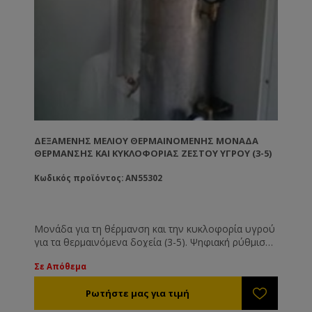
ΔΕΞΑΜΕΝΉΣ ΜΕΛΙΟΎ ΘΕΡΜΑΙΝΌΜΕΝΗΣ ΜΟΝΆΔΑ
ΘΈΡΜΑΝΣΗΣ ΚΑΙ ΚΥΚΛΟΦΟΡΊΑΣ ΖΕΣΤΟΎ ΥΓΡΟΎ (3-5)
Κωδικός προϊόντος: AN55302
Μονάδα για τη θέρμανση και την κυκλοφορία υγρού
για τα θερμαινόμενα δοχεία (3-5). Ψηφιακή ρύθμιση
της θερμοκρασίας μέσω οργάνου ακριβείας (PT-100).
Σε Απόθεμα
Διαθέτει αντλία υψηλής απόδοσης για την
κυκλοφορία του ζεστού υγρού.