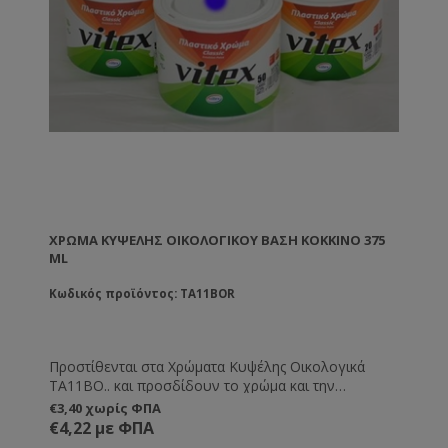
ΧΡΏΜΑ ΚΥΨΈΛΗΣ ΟΙΚΟΛΟΓΙΚΟΎ ΒΑΣΗ ΚΌΚΚΙΝΟ 375
ML
Κωδικός προϊόντος: TA11BOR
Προστίθενται στα Χρώματα Κυψέλης Οικολογικά
TA11BO.. και προσδίδουν το χρώμα και την
απόχρωση που εσείς θέλετε.
€3,40 χωρίς ΦΠΑ
€4,22 με ΦΠΑ