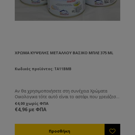
ΧΡΏΜΑ ΚΥΨΈΛΗΣ ΜΕΤΆΛΛΟΥ ΒΑΣΙΚΌ ΜΠΛΕ 375 ML
Κωδικός προϊόντος: TA11BMB
Αν θα χρησιμοποιήσετε στη συνέχεια Χρώματα
Οικολογικα τότε αυτό είναι το αστάρι που χρειάζεστε
.
€4,00 χωρίς ΦΠΑ
€4,96 με ΦΠΑ