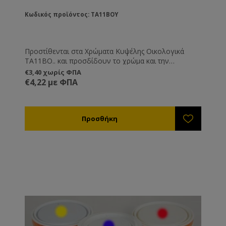
Κωδικός προϊόντος: TA11BOY
Προστίθενται στα Χρώματα Κυψέλης Οικολογικά
TA11BO.. και προσδίδουν το χρώμα και την
απόχρωση που εσείς θέλετε.
€3,40 χωρίς ΦΠΑ
€4,22 με ΦΠΑ