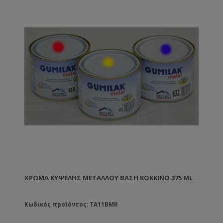
ΧΡΏΜΑ ΚΥΨΈΛΗΣ ΜΕΤΆΛΛΟΥ ΒΑΣΗ ΚΌΚΚΙΝΟ 375 ML
Κωδικός προϊόντος: TA11BMR