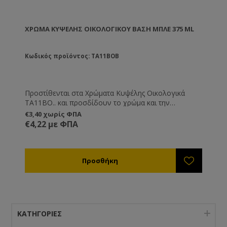
ΧΡΏΜΑ ΚΥΨΈΛΗΣ ΟΙΚΟΛΟΓΙΚΟΎ ΒΑΣΗ ΜΠΛΕ 375 ML
Κωδικός προϊόντος: TA11BOB
Προστίθενται στα Χρώματα Κυψέλης Οικολογικά
TA11BO.. και προσδίδουν το χρώμα και την
απόχρωση που εσείς θέλετε.
€3,40 χωρίς ΦΠΑ
€4,22 με ΦΠΑ
ΚΑΤΗΓΟΡΊΕΣ