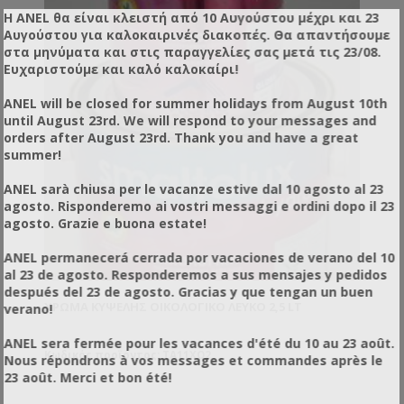
Η ANEL θα είναι κλειστή από 10 Αυγούστου μέχρι και 23
Αυγούστου για καλοκαιρινές διακοπές. Θα απαντήσουμε
στα μηνύματα και στις παραγγελίες σας μετά τις 23/08.
Ευχαριστούμε και καλό καλοκαίρι!
ANEL will be closed for summer holidays from August 10th
until August 23rd. We will respond to your messages and
orders after August 23rd. Thank you and have a great
summer!
ANEL sarà chiusa per le vacanze estive dal 10 agosto al 23
agosto. Risponderemo ai vostri messaggi e ordini dopo il 23
agosto. Grazie e buona estate!
ANEL permanecerá cerrada por vacaciones de verano del 10
al 23 de agosto. Responderemos a sus mensajes y pedidos
después del 23 de agosto. Gracias y que tengan un buen
ΧΡΏΜΑ ΚΥΨΈΛΗΣ ΟΙΚΟΛΟΓΙΚΌ ΛΕΥΚΌ 2,5 LT
verano!
ANEL sera fermée pour les vacances d'été du 10 au 23 août.
Κωδικός προϊόντος: TA11XO2
Nous répondrons à vos messages et commandes après le
23 août. Merci et bon été!