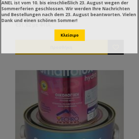
ANEL ist vom 10. bis einschließlich 23. August wegen der
Χρώμα Κυψέλης Οικολογικό Λευκό 2,5 Lt.
Sommerferien geschlossen. Wir werden Ihre Nachrichten
und Bestellungen nach dem 23. August beantworten. Vielen
€25,50 χωρίς ΦΠΑ
Dank und einen schönen Sommer!
€31,62 με ΦΠΑ