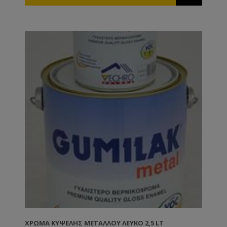
ΧΡΏΜΑ ΚΥΨΈΛΗΣ ΜΕΤΆΛΛΟΥ ΛΕΥΚΌ 2,5 LT