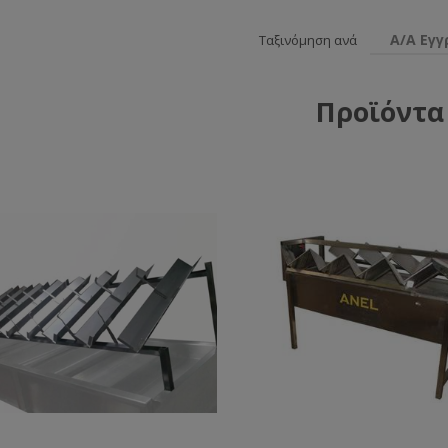
Α/Α Εγ
Ταξινόμηση ανά
Προϊόντα