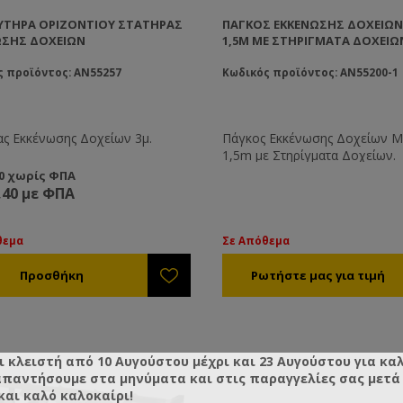
ΥΤΗΡΑ ΟΡΙΖΟΝΤΙΟΥ ΣΤΑΤΉΡΑΣ
ΠΆΓΚΟΣ ΕΚΚΈΝΩΣΗΣ ΔΟΧΕΊΩΝ
ΩΣΗΣ ΔΟΧΕΊΩΝ
1,5M ΜΕ ΣΤΗΡΊΓΜΑΤΑ ΔΟΧΕΊΩ
ς προϊόντος: AN55257
Κωδικός προϊόντος: AN55200-1
ας Εκκένωσης Δοχείων 3μ.
Πάγκος Eκκένωσης Δοχείων Μ
1,5m με Στηρίγματα Δοχείων.
00 χωρίς ΦΠΑ
,40 με ΦΠΑ
θεμα
Σε Απόθεμα
ι κλειστή από 10 Αυγούστου μέχρι και 23 Αυγούστου για κα
απαντήσουμε στα μηνύματα και στις παραγγελίες σας μετά τ
και καλό καλοκαίρι!