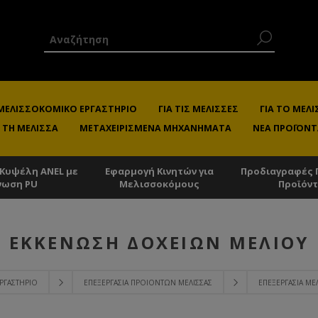
 ΜΕΛΙΣΣΟΚΟΜΙΚΌ ΕΡΓΑΣΤΉΡΙΟ
ΓΙΑ ΤΙΣ ΜΈΛΙΣΣΕΣ
ΓΙΑ ΤΟ ΜΕ
 ΤΗ ΜΈΛΙΣΣΑ
ΜΕΤΑΧΕΙΡΙΣΜΈΝΑ ΜΗΧΑΝΉΜΑΤΑ
ΝΈΑ ΠΡΟΪΌΝΤ
 Κυψέλη ANEL με
Εφαρμογή Κινητών για
Προδιαγραφές 
νωση PU
Μελισσοκόμους
Προϊόν
ΕΚΚΈΝΩΣΗ ΔΟΧΕΊΩΝ ΜΕΛΙΟΎ
ΡΓΑΣΤΉΡΙΟ
ΕΠΕΞΕΡΓΑΣΊΑ ΠΡΟΙΌΝΤΩΝ ΜΈΛΙΣΣΑΣ
ΕΠΕΞΕΡΓΑΣΊΑ ΜΕ