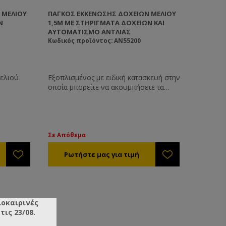
 ΜΕΛΙΟΎ
ΠΆΓΚΟΣ ΕΚΚΈΝΩΣΗΣ ΔΟΧΕΊΩΝ ΜΕΛΙΟΎ
Ν
1,5M ΜΕ ΣΤΗΡΊΓΜΑΤΑ ΔΟΧΕΊΩΝ ΚΑΙ
ΑΥΤΟΜΑΤΙΣΜΌ ΑΝΤΛΊΑΣ
Κωδικός προϊόντος: AN55200
ελιού
Εξοπλισμένος με ειδική κατασκευή στην
οποία μπορείτε να ακουμπήσετε τα
άδεια δοχεία για να στραγγίσουν. Με
πάτο διαμορφωμένο V για καλή
αποστράγγιση. Με κολλημένη μούφα 1
½’’. Με διάτρητη σίτα ώστε να
προστατευτεί η αντλία. Από ανοξείδωτο
Σε Απόθεμα
χάλυβα.
λοκαιρινές
ις 23/08.