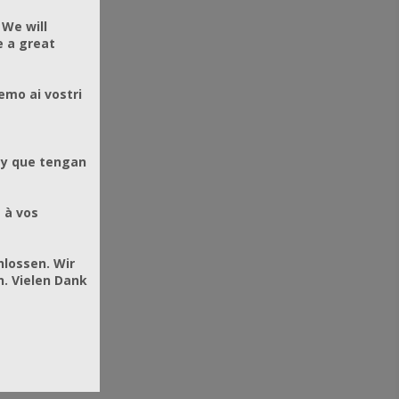
 We will
e a great
emo ai vostri
 y que tengan
 à vos
hlossen. Wir
. Vielen Dank