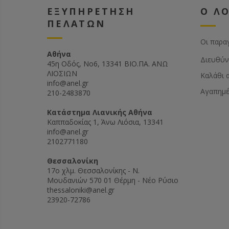
ΕΞΥΠΗΡΕΤΗΣΗ
Ο Λ
ΠΕΛΑΤΩΝ
Οι παρα
Αθήνα
Διευθύν
45η Οδός, Νο6, 13341 ΒΙΟ.ΠΑ. ΑΝΩ
ΛΙΟΣΙΩΝ
Καλάθι 
info@anel.gr
Αγαπημ
210-2483870
Kατάστημα Λιανικής Αθήνα
Καππαδοκίας 1, Άνω Λιόσια, 13341
info@anel.gr
2102771180
Θεσσαλονίκη
17ο χλμ. Θεσσαλονίκης - Ν.
Μουδανιών 570 01 Θέρμη - Νέο Ρύσιο
thessaloniki@anel.gr
23920-72786