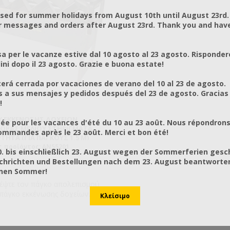
osed for summer holidays from August 10th until August 23rd.
r messages and orders after August 23rd. Thank you and hav
a per le vacanze estive dal 10 agosto al 23 agosto. Risponder
ni dopo il 23 agosto. Grazie e buona estate!
rá cerrada por vacaciones de verano del 10 al 23 de agosto.
a sus mensajes y pedidos después del 23 de agosto. Gracias
!
Υ ΕΚΚΈΝΩΣΗΣ ΔΟΧΕΊΩΝ
ée pour les vacances d'été du 10 au 23 août. Nous répondrons
ΟΡΆΣ ΜΕΛΙΟΎ ΣΤΗΡΙΓΜΑΤΑ
mmandes après le 23 août. Merci et bon été!
ΤΗΤΑ (ΓΙΑ ΠΆΓΚΟΥΣ 1,5 M)
ς προϊόντος: AN55201
0. bis einschließlich 23. August wegen der Sommerferien gesc
chrichten und Bestellungen nach dem 23. August beantworten
önen Sommer!
έψτε τον πάγκο απολεπισμού
 πάγκο εκκένωσης δοχείων
! Εάν ο πάγκος απολεπισμού σας
αι παραγωγής μας θα πρέπει να
ετε τις ακριβής διαστάσεις του.