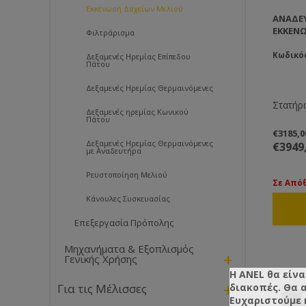
Εκκένωση Δοχείων Μελιού
ΑΝΑΔΕ
ΕΚΚΈΝ
Φιλτράρισμα
Κωδικό
Δεξαμενές Ηρεμίας Επίπεδου
Πάτου
Δεξαμενές Ηρεμίας Θερμαινόμενες
Στατήρ
Δεξαμενές ηρεμίας Κωνικού
Πάτου
€3185,
Δεξαμενές Ηρεμίας Θερμαινόμενες
€3949
με Αναδευτήρα
Ρευστοποίηση Μελιού
Σε Από
Κάνουλες Συσκευασίας
Επεξεργασία Πρόπολης
Μηχανήματα & Εξοπλισμός
+
Γενικής Χρήσης
Η ANEL θα είνα
+
διακοπές. Θα 
Για τις Μέλισσες
Ευχαριστούμε 