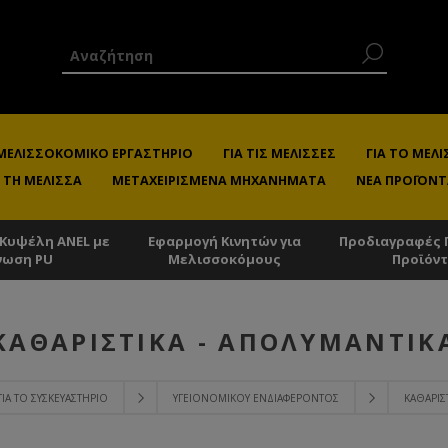
 ΜΕΛΙΣΣΟΚΟΜΙΚΌ ΕΡΓΑΣΤΉΡΙΟ
ΓΙΑ ΤΙΣ ΜΈΛΙΣΣΕΣ
ΓΙΑ ΤΟ ΜΕ
 ΤΗ ΜΈΛΙΣΣΑ
ΜΕΤΑΧΕΙΡΙΣΜΈΝΑ ΜΗΧΑΝΉΜΑΤΑ
ΝΈΑ ΠΡΟΪΌΝΤ
 Κυψέλη ANEL με
Εφαρμογή Κινητών για
Προδιαγραφές 
νωση PU
Μελισσοκόμους
Προϊόν
ΚΑΘΑΡΙΣΤΙΚΆ - ΑΠΟΛΥΜΑΝΤΙΚ
ΓΙΑ ΤΟ ΣΥΣΚΕΥΑΣΤΉΡΙΟ
ΥΓΕΙΟΝΟΜΙΚΟΎ ΕΝΔΙΑΦΈΡΟΝΤΟΣ
ΚΑΘΑΡΙΣ