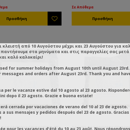
θεμα
Σε Απόθεμα
ι κλειστή από 10 Αυγούστου μέχρι και 23 Αυγούστου για κα
απαντήσουμε στα μηνύματα και στις παραγγελίες σας μετά τ
και καλό καλοκαίρι!
osed for summer holidays from August 10th until August 23rd.
r messages and orders after August 23rd. Thank you and hav
a per le vacanze estive dal 10 agosto al 23 agosto. Risponder
ni dopo il 23 agosto. Grazie e buona estate!
rá cerrada por vacaciones de verano del 10 al 23 de agosto.
a sus mensajes y pedidos después del 23 de agosto. Gracias
!
Σ ΚΑΘΑΡΙΣΜΟΎ ΕΠΙΦΑΝΕΊΩΝ ΜΕ
ΤΑΙΝΊΕΣ ΚΑΘΑΡΙΣΜΟΎ ΕΠΙΦΑΝ
ée pour les vacances d'été du 10 au 23 août. Nous répondrons