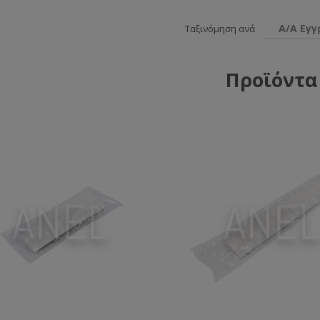
Α/Α Εγ
Ταξινόμηση ανά
Προϊόντα