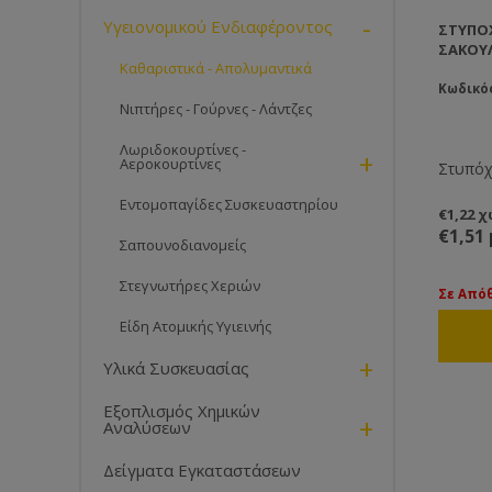
-
Υγειονομικού Ενδιαφέροντος
ΣΤΥΠΌΧ
ΣΑΚΟΎ
Καθαριστικά - Απολυμαντικά
Κωδικό
Νιπτήρες - Γούρνες - Λάντζες
Λωριδοκουρτίνες -
+
Αεροκουρτίνες
Στυπόχ
Εντομοπαγίδες Συσκευαστηρίου
€1,22 
€1,51
Σαπουνοδιανομείς
Στεγνωτήρες Χεριών
Σε Από
Είδη Ατομικής Υγιεινής
+
Υλικά Συσκευασίας
Εξοπλισμός Χημικών
+
Αναλύσεων
Δείγματα Εγκαταστάσεων