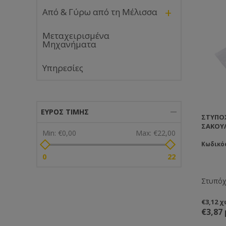
+
Από & Γύρω από τη Μέλισσα
Μεταχειρισμένα
Μηχανήματα
Υπηρεσίες
ΕΎΡΟΣ ΤΙΜΉΣ
ΣΤΥΠΌΧ
ΣΑΚΟΎ
Min:
€0,00
Max:
€22,00
Κωδικό
0
22
Στυπόχ
€3,12 
€3,87