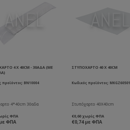
ΑΡΤΟ 4 X 40CM - 30ΑΔΑ (ΜΕ
ΣΤΥΠΌΧΑΡΤΟ 40 X 40CM
ΛΑ)
ς προϊόντος: BN10004
Κωδικός προϊόντος: MKGZ60501
αρτο 4*40cm 30αδα
Στυπόχαρτο 40X40cm
χωρίς ΦΠΑ
€0,60 χωρίς ΦΠΑ
 με ΦΠΑ
€0,74 με ΦΠΑ