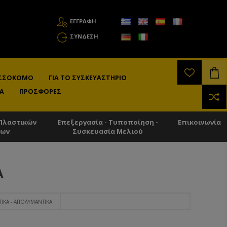
ΕΓΓΡΑΦΗ
ΣΎΝΔΕΣΗ
ΛΙΣΣΟΚΌΜΟ
ΓΙΑ ΤΟ ΣΥΣΚΕΥΑΣΤΉΡΙΟ
Α
ΠΡΟΣΦΟΡΈΣ
Πλαστικών
Επεξεργασία - Τυποποίηση -
Επικοινωνία
των
Συσκευασία Μελιού
Ά
ΤΙΚΆ - ΑΠΟΛΥΜΑΝΤΙΚΆ