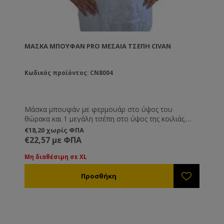
ΜΆΣΚΑ ΜΠΟΥΦΆΝ PRO ΜΕΣΑΊΑ ΤΣΈΠΗ CIVAN
Κωδικός προϊόντος: CN8004
Μάσκα μπουφάν με φερμουάρ στο ύψος του
θώρακα και 1 μεγάλη τσέπη στο ύψος της κοιλιάς.
Διατίθεται σε μεγέθη M, L XL και XXL.
€18,20 χωρίς ΦΠΑ
€22,57 με ΦΠΑ
Μη διαθέσιμη σε XL