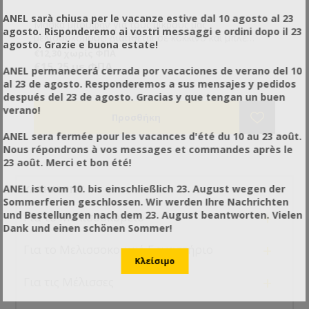
ANEL sarà chiusa per le vacanze estive dal 10 agosto al 23
Μάσκα μπουφάν για τους μικρούς μας
agosto. Risponderemo ai vostri messaggi e ordini dopo il 23
μελισσοκόμους! Διατίθεται σε κόκκινο και μπλε
agosto. Grazie e buona estate!
χρώμα. Διαθέτει μία μεγάλη τσέπη στο ύψος της
€12,30 χωρίς ΦΠΑ
κοιλιάς.
€15,25 με ΦΠΑ
ANEL permanecerá cerrada por vacaciones de verano del 10
al 23 de agosto. Responderemos a sus mensajes y pedidos
después del 23 de agosto. Gracias y que tengan un buen
verano!
ANEL sera fermée pour les vacances d'été du 10 au 23 août.
Nous répondrons à vos messages et commandes après le
23 août. Merci et bon été!
ANEL ist vom 10. bis einschließlich 23. August wegen der
ΚΑΤΗΓΟΡΊΕΣ
Sommerferien geschlossen. Wir werden Ihre Nachrichten
+
und Bestellungen nach dem 23. August beantworten. Vielen
Για το Μελισσοκομείο
Dank und einen schönen Sommer!
+
Για το Μελισσοκομικό Εργαστήριο
+
Για τις Μέλισσες