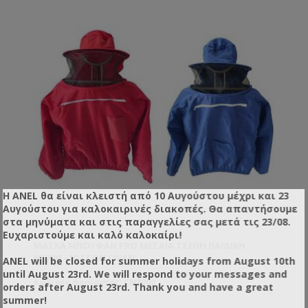
Η ANEL θα είναι κλειστή από 10 Αυγούστου μέχρι και 23
Αυγούστου για καλοκαιρινές διακοπές. Θα απαντήσουμε
στα μηνύματα και στις παραγγελίες σας μετά τις 23/08.
Ευχαριστούμε και καλό καλοκαίρι!
ΜΆΣΚΑ ΜΠΟΥΦΆΝ PRO ΜΕΣΑΊΑ ΤΣΈΠΗ ΠΑΙΔΙΚΉ
ΜΈΧΡΙ ~10 ΕΤΏΝ CIVAN
ANEL will be closed for summer holidays from August 10th
until August 23rd. We will respond to your messages and
Κωδικός προϊόντος: CN8000
orders after August 23rd. Thank you and have a great
summer!