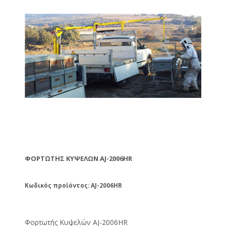
ΦΟΡΤΩΤΉΣ ΚΥΨΕΛΏΝ AJ-2006HR
Κωδικός προϊόντος: AJ-2006HR
Φορτωτής Κυψελών AJ-2006HR