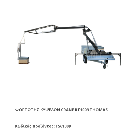
ανεξάρτητους πίσω τροχούς που του προσδίδουν
μεγάλη σταθερότητα και πρόσφυση σε κάθε τύπο
εδάφους.
ΦΟΡΤΩΤΉΣ ΚΥΨΕΛΏΝ CRANE RT1009 THOMAS
Κωδικός προϊόντος: TS61009