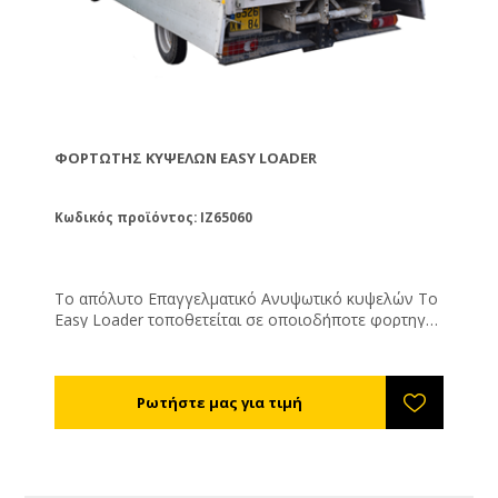
ΦΟΡΤΩΤΉΣ ΚΥΨΕΛΏΝ EASY LOADER
Κωδικός προϊόντος: IZ65060
Το απόλυτο Επαγγελματικό Ανυψωτικό κυψελών Το
Easy Loader τοποθετείται σε οποιοδήποτε φορτηγό
ή σε ρυμούλκα. Λειτουργεί με τη μπαταρία του
αυτοκινήτου. Καταλαμβάνει μόνο 25 εκ. της
καρότσας, ενώ το ύψος του κατά την κίνηση είναι
1,45 μ. και το βάρος του είναι μόνο 240 κιλά. Χάρη
στο πρωτοποριακό αυτόματο σύστημα οριζοντίωσης
μπορεί να λειτουργήσει σε οποιοδήποτε έδαφος
χωρίς να χρειάζεται να καταβάλετε εσείς ιδιαίτερη
προσπάθεια. Η δυνατότητα ανύψωσης φτάνει τα 125