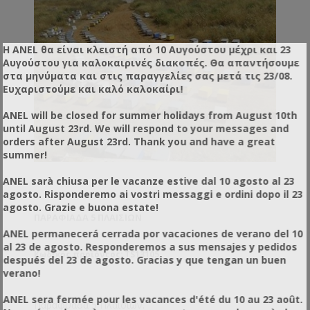
Η ANEL θα είναι κλειστή από 10 Αυγούστου μέχρι και 23
Αυγούστου για καλοκαιρινές διακοπές. Θα απαντήσουμε
στα μηνύματα και στις παραγγελίες σας μετά τις 23/08.
Ευχαριστούμε και καλό καλοκαίρι!
ANEL will be closed for summer holidays from August 10th
until August 23rd. We will respond to your messages and
orders after August 23rd. Thank you and have a great
summer!
ANEL sarà chiusa per le vacanze estive dal 10 agosto al 23
agosto. Risponderemo ai vostri messaggi e ordini dopo il 23
agosto. Grazie e buona estate!
ΠΑΡΑΦΙΆΔΑ 5 ΠΛΑΙΣΊΩΝ
ANEL permanecerá cerrada por vacaciones de verano del 10
al 23 de agosto. Responderemos a sus mensajes y pedidos
Κωδικός προϊόντος: TS13105
después del 23 de agosto. Gracias y que tengan un buen
verano!
ANEL sera fermée pour les vacances d'été du 10 au 23 août.
Παραφυάδα 5 Πλαισίων.