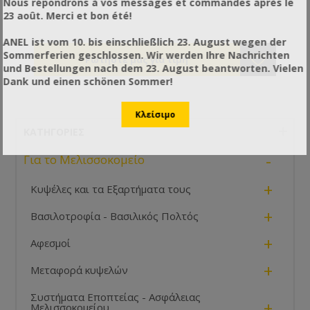
Nous répondrons à vos messages et commandes après le
23 août. Merci et bon été!
ANEL ist vom 10. bis einschließlich 23. August wegen der
Sommerferien geschlossen. Wir werden Ihre Nachrichten
und Bestellungen nach dem 23. August beantworten. Vielen
Dank und einen schönen Sommer!
ΚΑΤΗΓΟΡΊΕΣ
-
Για το Μελισσοκομείο
+
Κυψέλες και τα Εξαρτήματα τους
+
Βασιλοτροφία - Βασιλικός Πολτός
+
Αφεσμοί
+
Μεταφορά κυψελών
Συστήματα Εποπτείας - Ασφάλειας
+
Μελισσοκομείου