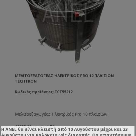
ΜΕΛΙΤΟΕΞΑΓΩΓΈΑΣ ΗΛΕΚΤΡΙΚΌΣ PRO 12 ΠΛΑΙΣΊΩΝ
TECHTRON
Κωδικός προϊόντος: TCT55212
Μελιτοεξαγωγέας Ηλεκτρικός Pro 10 πλαισίων
€2332,80 χωρίς ΦΠΑ
Η ANEL θα είναι κλειστή από 10 Αυγούστου μέχρι και 23
€2636,06 με ΦΠΑ
Αυγούστου για καλοκαιρινές διακοπές. Θα απαντήσουμε