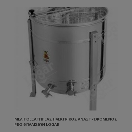
κηρηθρών. Η αθόρυβη λειτουργία και η απουσία
κραδασμών προσφέρουν άνεση και σταθερότητα
κατά τη χρήση. Ο μελιτοεξαγωγέας λειτουργεί με
220V. Διαθέτει διάφανο καπάκι plexiglass,
ηλεκτρονικό πίνακα ελέγχου για ρύθμιση χρόνου και
στροφών, καθώς και δύο ανοξείδωτες κάνουλες για
ομαλή ροή του μελιού. Τεχνικά χαρακτηριστικά:
Χωρητικότητα: 8 πλαίσια Moter: 0.37kW Στροφές: έως
200 rpm Διάμετρος κάδου: 850mm Μέγεθος κασέτας:
270Χ480mm Τροφοδοσία: 220V / 12V Κατασκευή:
Ανοξείδωτο ατσάλι INOX 304 Εξωτερικές διαστάσεις:
περίπου 95 × 95 × 135 cm (Δ x Π x Υ)
ΜΕΛΙΤΟΕΞΑΓΩΓΈΑΣ ΗΛΕΚΤΡΙΚΌΣ ΑΝΑΣΤΡΕΦΌΜΕΝΟΣ
PRO 6 ΠΛΑΙΣΊΩΝ LOGAR