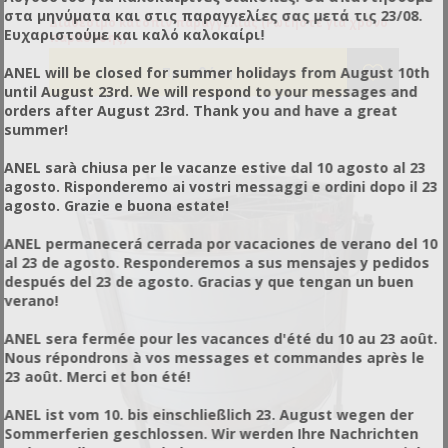
στα μηνύματα και στις παραγγελίες σας μετά τις 23/08.
Διαθέσιμο κατόπιν παραγγελίας (Ρωτήστε για χρόνο
Ευχαριστούμε και καλό καλοκαίρι!
παράδοσης)
ANEL will be closed for summer holidays from August 10th
until August 23rd. We will respond to your messages and
orders after August 23rd. Thank you and have a great
summer!
ANEL sarà chiusa per le vacanze estive dal 10 agosto al 23
agosto. Risponderemo ai vostri messaggi e ordini dopo il 23
agosto. Grazie e buona estate!
ANEL permanecerá cerrada por vacaciones de verano del 10
al 23 de agosto. Responderemos a sus mensajes y pedidos
después del 23 de agosto. Gracias y que tengan un buen
verano!
ANEL sera fermée pour les vacances d'été du 10 au 23 août.
Nous répondrons à vos messages et commandes après le
23 août. Merci et bon été!
ANEL ist vom 10. bis einschließlich 23. August wegen der
Sommerferien geschlossen. Wir werden Ihre Nachrichten