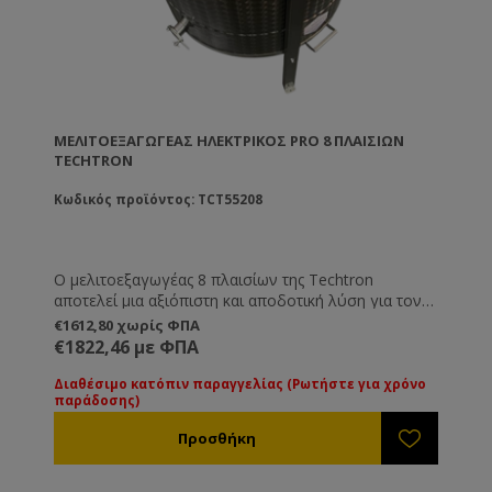
ΜΕΛΙΤΟΕΞΑΓΩΓΈΑΣ ΗΛΕΚΤΡΙΚΌΣ PRO 8 ΠΛΑΙΣΊΩΝ
TECHTRON
Κωδικός προϊόντος: TCT55208
Ο μελιτοεξαγωγέας 8 πλαισίων της Techtron
αποτελεί μια αξιόπιστη και αποδοτική λύση για τον
σύγχρονο μελισσοκόμο, προσφέροντας γρήγορη και
€1612,80 χωρίς ΦΠΑ
εύκολη εξαγωγή μελιού με υψηλή απόδοση. Είναι
€1822,46 με ΦΠΑ
κατασκευασμένος από ανοξείδωτο ατσάλι υψηλής
ποιότητας (INOX 304), εξασφαλίζοντας αντοχή στη
Διαθέσιμο κατόπιν παραγγελίας (Ρωτήστε για χρόνο
παράδοσης)
χρήση και μεγάλη διάρκεια ζωής. Διαθέτει πλήρως
αυτοματοποιημένη και προγραμματιζόμενη
λειτουργία με inverter, καθώς και αυτόματη
αναστροφή πλαισίων για ομοιόμορφη και
αποτελεσματική εξαγωγή χωρίς καταπόνηση των