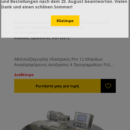
und Bestellungen nach dem 23. August beantworten. Vielen
Dank und einen schönen Sommer!
ΜΕΛΙΤΟΕΞΑΓΩΓΈΑΣ ΗΛΕΚΤΡΙΚΟΣ PRO 12 ΠΛΑΙΣΊΩΝ
ΑΝΑΣΤΡΕΦΌΜΕΝΟΣ ΑΥΤΌΜΑΤΟΣ 4
ΠΡΟΓΡΑΜΜΆΤΩΝ FULL INOX
Κωδικός προϊόντος: KGT55212
Μελιτοεξαγωγέας Ηλεκτρικος Pro 12 πλαισίων
Αναστρεφόμενος Αυτόματος 4 Προγραμμάτων FULL
INOX
Διαθέσιμο