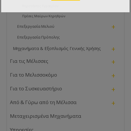
Κηροτήκτες Υγραερίου
Πρέσες Μαύρων Κηρηθρών
+
Επεξεργασία Μελιού
Επεξεργασία Πρόπολης
+
Μηχανήματα & Εξοπλισμός Γενικής Χρήσης
+
Για τις Μέλισσες
+
Για το Μελισσοκόμο
+
Για το Συσκευαστήριο
+
Από & Γύρω από τη Μέλισσα
Μεταχειρισμένα Μηχανήματα
Υπηρεσίες