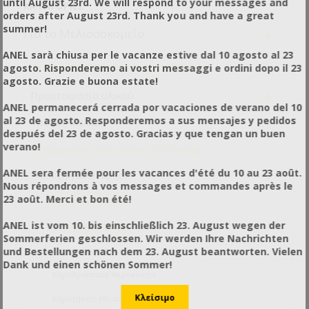
until August 23rd. We will respond to your messages and
ΚΑΤΗΓΟΡΊΕΣ
orders after August 23rd. Thank you and have a great
summer!
+
Για το Μελισσοκομείο
ANEL sarà chiusa per le vacanze estive dal 10 agosto al 23
-
Για το Μελισσοκομικό Εργαστήριο
agosto. Risponderemo ai vostri messaggi e ordini dopo il 23
agosto. Grazie e buona estate!
+
Προετοιμασία υλικού
ANEL permanecerá cerrada por vacaciones de verano del 10
+
al 23 de agosto. Responderemos a sus mensajes y pedidos
Τρύγος Μελιού
después del 23 de agosto. Gracias y que tengan un buen
-
verano!
Επεξεργασία Προιόντων Μέλισσας
+
ANEL sera fermée pour les vacances d'été du 10 au 23 août.
Επεξεργασία Γύρης
Nous répondrons à vos messages et commandes après le
-
23 août. Merci et bon été!
Επεξεργασία Κεριού
ANEL ist vom 10. bis einschließlich 23. August wegen der
Αντικολλητικά Κεριού
Sommerferien geschlossen. Wir werden Ihre Nachrichten
und Bestellungen nach dem 23. August beantworten. Vielen
Κηρηθροποιεία Αυτόματα
Dank und einen schönen Sommer!
Κηρηθροποιεία Χειροκίνητα
Κηροτήκτες Ηλιακοί