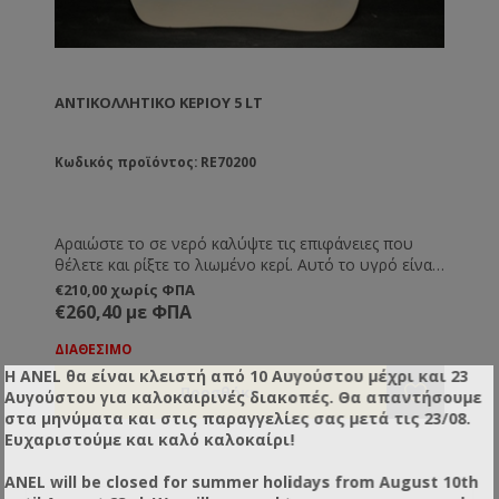
ΑΝΤΙΚΟΛΛΗΤΙΚΌ ΚΕΡΙΟΎ 5 LT
Κωδικός προϊόντος: RE70200
Αραιώστε το σε νερό καλύψτε τις επιφάνειες που
θέλετε και ρίξτε το λιωμένο κερί. Αυτό το υγρό είναι
καλύτερο από οτιδήποτε άλλο και κάνει αδύνατη την
€210,00 χωρίς ΦΠΑ
πρόσφυση του κεριού πάνω στις επιφάνειες. Το
€260,40 με ΦΠΑ
ενδεδειγμένο για τη χρήση με τα αυτόματα
κηρηθροποιεία.
ΔΙΑΘΕΣΙΜΟ
Η ANEL θα είναι κλειστή από 10 Αυγούστου μέχρι και 23
Αυγούστου για καλοκαιρινές διακοπές. Θα απαντήσουμε
στα μηνύματα και στις παραγγελίες σας μετά τις 23/08.
Ευχαριστούμε και καλό καλοκαίρι!
ANEL will be closed for summer holidays from August 10th