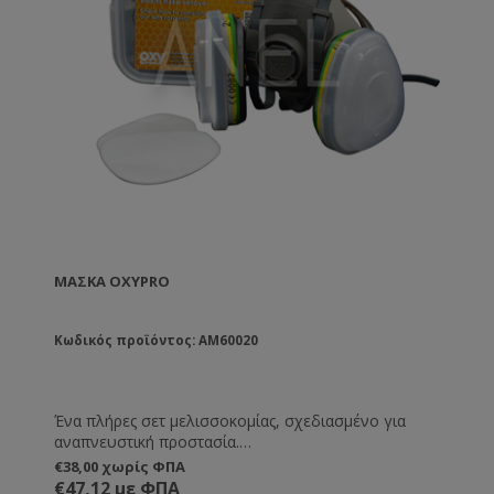
ΜΆΣΚΑ OXYPRO
Κωδικός προϊόντος: AM60020
Ένα πλήρες σετ μελισσοκομίας, σχεδιασμένο για
αναπνευστική προστασία.
€38,00 χωρίς ΦΠΑ
Το σετ είναι προσαρμοσμένο για χρήση στη
€47,12 με ΦΠΑ