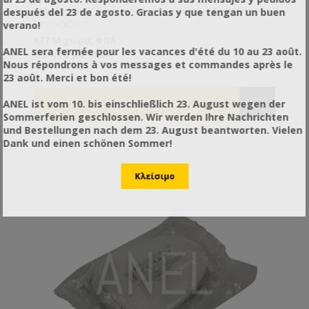
Μάσκας Full Face Ανταλλακτικό Φίλτρο FORCE™
después del 23 de agosto. Gracias y que tengan un buen
TYPHOON™
verano!
€27,50 χωρίς ΦΠΑ
ANEL sera fermée pour les vacances d'été du 10 au 23 août.
€34,10 με ΦΠΑ
Nous répondrons à vos messages et commandes après le
23 août. Merci et bon été!
ANEL ist vom 10. bis einschließlich 23. August wegen der
Sommerferien geschlossen. Wir werden Ihre Nachrichten
und Bestellungen nach dem 23. August beantworten. Vielen
Dank und einen schönen Sommer!