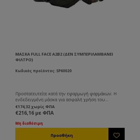
ΜΆΣΚΑ FULL FACE A2B2 (ΔΕΝ ΣΥΜΠΕΡΙΛΑΜΒΆΝΕΙ
ΦΊΛΤΡΟ)
Κωδικός προϊόντος: SP60020
Προστατευτείτε κατά την εφαρμωγή φαρμάκων. Η
ενδεδειγμένη μάσκα για ασφαλή χρήση του
ομιχλοποιητή, αλλά και για οποιαδήποτε εφαρμογή
€174,32 χωρίς ΦΠΑ
χημικών ή φυτοφαρμάκων που απαιτεί χρήση
€216,16 με ΦΠΑ
φίλτρου Α2Β2.
Μη διαθέσιμη