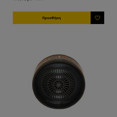
μελισσοκομία και για την προστασία των
μελισσοκόμων κατά την εφαρμογή κοινών οξέων
στις μέλισσες μέσω εξάχνωσης ή στάγδην
εφαρμογής.
Το ολοκληρωμένο σετ περιλαμβάνει όλα όσα
απαιτούνται για επαρκή αναπνευστική προστασία στη
μελισσοκομία.
Το σετ περιλαμβάνει:
1 θερμοπλαστική ημίμασκα, καθολικού μεγέθους
2 φίλτρα ABEK 1 για χημικά
4 προφίλτρα για τα μικρότερα σωματίδια σκόνης P3
2 συνδέσμους για τη σύνδεση του φίλτρου και του
προφίλτρου