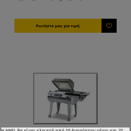
Η ANEL θα είναι κλειστή από 10 Αυγούστου μέχρι και 23