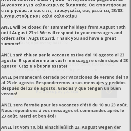
Αυγούστου για καλοκαιρινές διακοπές. Θα απαντήσουμε
στα μηνύματα και στις παραγγελίες σας μετά τις 23/08.
Ευχαριστούμε και καλό καλοκαίρι!
ANEL will be closed for summer holidays from August 10th
ΘΕΡΜΟΣΥΡΡΙΚΝΩΤΙΚΉ ΜΗΧΑΝΉ ΜΕ ΚΑΜΠΆΝΑ RP 55
until August 23rd. We will respond to your messages and
orders after August 23rd. Thank you and have a great
Κωδικός προϊόντος: BA41002
summer!
ANEL sarà chiusa per le vacanze estive dal 10 agosto al 23
agosto. Risponderemo ai vostri messaggi e ordini dopo il 23
Άμεσο σταμάτημα ανεμιστήρα στο τέλος του κύκλου
agosto. Grazie e buona estate!
για μικρότερη διασπορά της θερμότητας και
μεγαλύτερη εξοικονόμηση ενέργειας. Νέος πίνακας
ANEL permanecerá cerrada por vacaciones de verano del 10
με πλήκτρα μεμβράνης με αντοχή σε υγρά,
al 23 de agosto. Responderemos a sus mensajes y pedidos
ανεξάρτητος από την ηλεκτρονική κάρτα και εύκολος
después del 23 de agosto. Gracias y que tengan un buen
στη χρήση. Ηλεκτρονική κάρτα 10 προγραμμάτων.
verano!
Ισχυρότερος Κινητήρας κι ευκολότερη συντήρηση.
Τεχνικά χαρακτηριστικά: Παροχή ισχύος [V] :
ANEL sera fermée pour les vacances d'été du 10 au 23 août.
120/200/230 Μεγ. Παραγωγικότητα * [p/h] : 0-300
Nous répondrons à vos messages et commandes après le
Διαστάσεις Μπαρών Συγκόλλησης [mm]: 540x390
23 août. Merci et bon été!
Σύστημα Ψύξης: ΠΡΟΑΙΡΕΤΙΚΑ Συλλέκτης
ξακρίσματος: ΠΡΟΑΙΡΕΤΙΚΑ Μεγ. Διαστάσεις ρολού
ANEL ist vom 10. bis einschließlich 23. August wegen der
φιλμ [mm]: Φ250x600 Ύψος Εργασίας [mm]: 920 (με