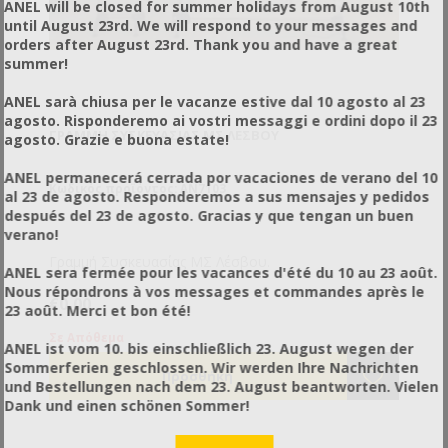
ANEL will be closed for summer holidays from August 10th
until August 23rd. We will respond to your messages and
orders after August 23rd. Thank you and have a great
summer!
ANEL sarà chiusa per le vacanze estive dal 10 agosto al 23
agosto. Risponderemo ai vostri messaggi e ordini dopo il 23
ΓΡΑΜΜΉ ΣΥΣΚΕΥΑΣΊΑΣ ΜΣ ΛΈΣΒΟΥ
agosto. Grazie e buona estate!
ANEL permanecerá cerrada por vacaciones de verano del 10
Κωδικός προϊόντος: AN7103
al 23 de agosto. Responderemos a sus mensajes y pedidos
después del 23 de agosto. Gracias y que tengan un buen
verano!
Γραμμή Συσκευασίας ΜΣ Λέσβου.
ANEL sera fermée pour les vacances d'été du 10 au 23 août.
Nous répondrons à vos messages et commandes après le
€0,00
23 août. Merci et bon été!
Σε Απόθεμα
ANEL ist vom 10. bis einschließlich 23. August wegen der
Sommerferien geschlossen. Wir werden Ihre Nachrichten
und Bestellungen nach dem 23. August beantworten. Vielen
Dank und einen schönen Sommer!