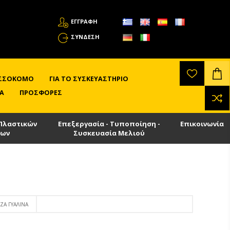
ΕΓΓΡΑΦΗ
ΣΎΝΔΕΣΗ
ΛΙΣΣΟΚΌΜΟ
ΓΙΑ ΤΟ ΣΥΣΚΕΥΑΣΤΉΡΙΟ
Α
ΠΡΟΣΦΟΡΈΣ
Πλαστικών
Επεξεργασία - Τυποποίηση -
Επικοινωνία
των
Συσκευασία Μελιού
ΆΖΑ ΓΥΆΛΙΝΑ