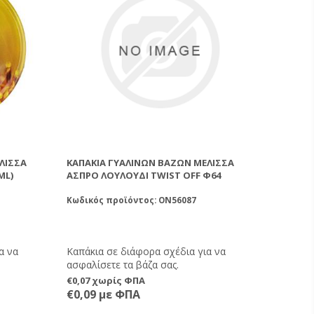
ΛΙΣΣΑ
ΚΑΠΆΚΙΑ ΓΥΆΛΙΝΩΝ ΒΆΖΩΝ ΜΈΛΙΣΣΑ
ML)
ΆΣΠΡΟ ΛΟΥΛΟΎΔΙ TWIST OFF Φ64
Κωδικός προϊόντος: ON56087
α να
Καπάκια σε διάφορα σχέδια για να
ασφαλίσετε τα βάζα σας.
€0,07 χωρίς ΦΠΑ
€0,09 με ΦΠΑ