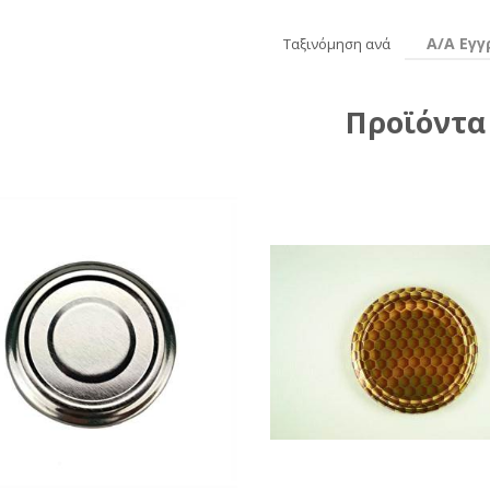
Α/Α Εγ
Ταξινόμηση ανά
Προϊόντα