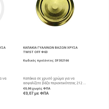
ΥΣΆ
ΚΑΠΆΚΙΑ ΓΥΆΛΙΝΩΝ ΒΆΖΩΝ ΧΡΥΣΆ
TWIST OFF Φ63
Κωδικός προϊόντος: DF302166
α να
Καπάκια σε χρυσό χρώμα για να
ασφαλίζετε βάζα περιεκτικότητας 212 ml
και 370ml.
€0,06 χωρίς ΦΠΑ
€0,07 με ΦΠΑ