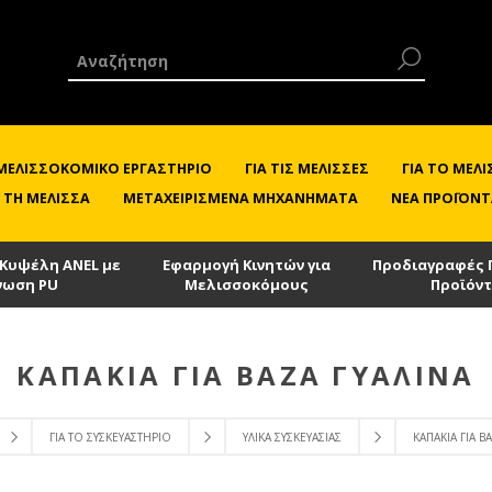
 ΜΕΛΙΣΣΟΚΟΜΙΚΌ ΕΡΓΑΣΤΉΡΙΟ
ΓΙΑ ΤΙΣ ΜΈΛΙΣΣΕΣ
ΓΙΑ ΤΟ ΜΕ
 ΤΗ ΜΈΛΙΣΣΑ
ΜΕΤΑΧΕΙΡΙΣΜΈΝΑ ΜΗΧΑΝΉΜΑΤΑ
ΝΈΑ ΠΡΟΪΌΝΤ
 Κυψέλη ANEL με
Εφαρμογή Κινητών για
Προδιαγραφές 
νωση PU
Μελισσοκόμους
Προϊόν
ΚΑΠΆΚΙΑ ΓΙΑ ΒΆΖΑ ΓΥΆΛΙΝΑ
ΓΙΑ ΤΟ ΣΥΣΚΕΥΑΣΤΉΡΙΟ
ΥΛΙΚΆ ΣΥΣΚΕΥΑΣΊΑΣ
ΚΑΠΆΚΙΑ ΓΙΑ Β